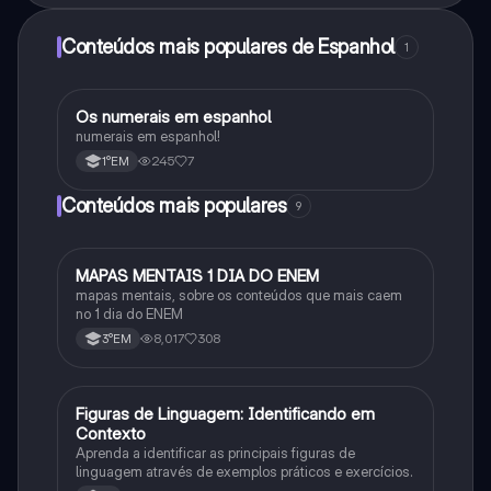
Conteúdos mais populares de Espanhol
1
Os numerais em espanhol
Espanhol
numerais em espanhol!
245
7
1°EM
Conteúdos mais populares
9
MAPAS MENTAIS 1 DIA DO ENEM
Português
mapas mentais, sobre os conteúdos que mais caem
no 1 dia do ENEM
8,017
308
3°EM
F
Figuras de Linguagem: Identificando em
Português
Contexto
Aprenda a identificar as principais figuras de
linguagem através de exemplos práticos e exercícios.