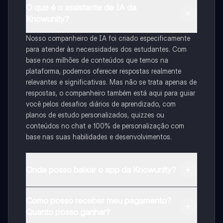
O que é o assistente de IA da
Knowunity?
Nosso companheiro de IA foi criado especificamente
para atender às necessidades dos estudantes. Com
base nos milhões de conteúdos que temos na
plataforma, podemos oferecer respostas realmente
relevantes e significativas. Mas não se trata apenas de
respostas, o companheiro também está aqui para guiar
você pelos desafios diários de aprendizado, com
planos de estudo personalizados, quizzes ou
conteúdos no chat e 100% de personalização com
base nas suas habilidades e desenvolvimentos.
Onde posso baixar o app da Knowunity?
Pode descarregar a aplicação na Google Play Store e
Como posso receber meu pagamento?
na Apple App Store.
Quanto posso ganhar?