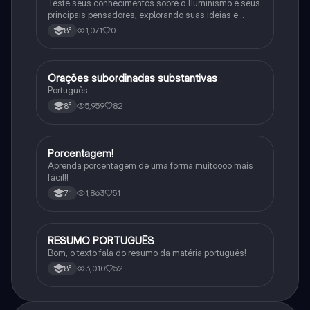
Teste seus conhecimentos sobre o Iluminismo e seus
principais pensadores, explorando suas ideias e
impacto histórico.
1,071
0
8°
Orações subordinadas substantivas
Português
Português
5,959
82
8°
Porcentagem!
Matematica
Aprenda porcentagem de uma forma muitoooo mais
fácil!!
1,863
51
7°
RESUMO PORTUGUÊS
Português
Bom, o texto fala do resumo da matéria português!
3,010
52
8°