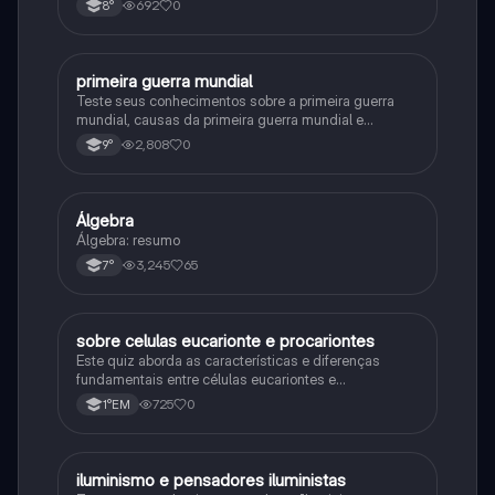
692
0
8°
primeira guerra mundial
História
Teste seus conhecimentos sobre a primeira guerra
mundial, causas da primeira guerra mundial e
consequências da Primeira Guerra Mundial, fases da
2,808
0
9°
primeira guerra mundial
Álgebra
Matematica
Álgebra: resumo
3,245
65
7°
sobre celulas eucarionte e procariontes
Biologia
Este quiz aborda as características e diferenças
fundamentais entre células eucariontes e
procariontes.
725
0
1°EM
iluminismo e pensadores iluministas
História