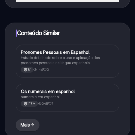
Sim, tem acesso gratuito ao conteúdo da aplicação e
ao nosso companheiro de IA. Para desbloquear
determinadas funcionalidades da aplicação, pode
adquirir o Knowunity Pro.
Conteúdo Similar
Pronomes Pessoais em Espanhol
Espanhol
Estudo detalhado sobre o uso e aplicação dos
pronomes pessoais na língua espanhola
146
0
8°
Os numerais em espanhol
Espanhol
numerais em espanhol!
245
7
1°EM
Mais