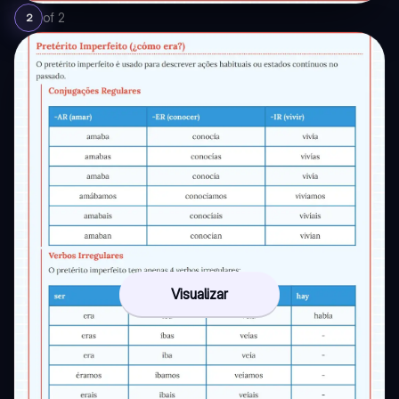
of
2
2
Visualizar