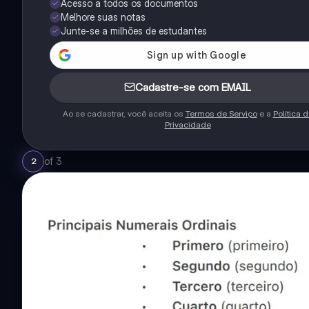
Acesso a todos os documentos
Melhore suas notas
Junte-se a milhões de estudantes
Cadastre-se com EMAIL
Ao se cadastrar, você aceita os
Termos de Serviço
e a
Política 
Privacidade
of
3
2