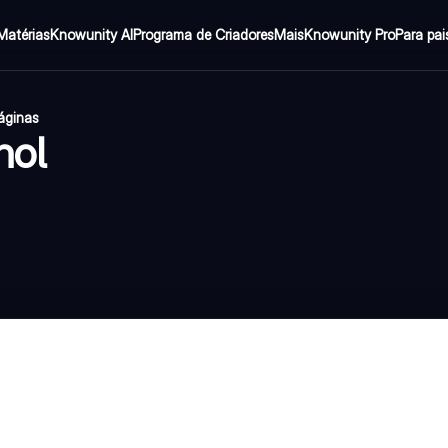
Matérias
Knowunity AI
Programa de Criadores
Mais
Knowunity Pro
Para pai
áginas
hol