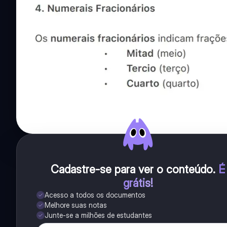
Cadastre-se para ver o conteúdo
.
É
grátis!
Acesso a todos os documentos
Melhore suas notas
Junte-se a milhões de estudantes