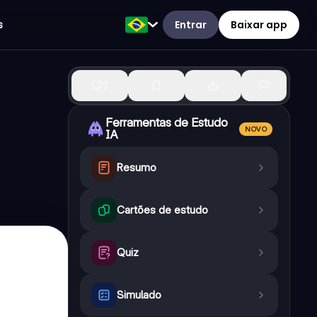
Entrar
Baixar app
s
7
Ferramentas de Estudo
NOVO
IA
Resumo
Cartões de estudo
Quiz
Simulado