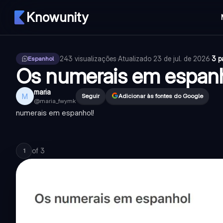
Knowunity
243
visualizações
·
Atualizado
23 de jul. de 2026
·
3 p
Espanhol
Os numerais em espan
maria
M
Seguir
Adicionar às fontes do Google
@
maria_fwymk
numerais em espanhol!
of
3
1