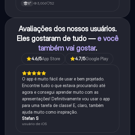
3,006
52
8°
Avaliações dos nossos usuários.
Eles gostaram de tudo —
e você
também vai gostar
.
4.6
/5
App Store
4.7
/5
Google Play
O app é muito fácil de usar e bem projetado.
Encontrei tudo o que estava procurando até
agora e consegui aprender muito com as
apresentações! Definitivamente vou usar o app
para uma tarefa de classe! E, claro, também
ajuda muito como inspiração.
Stefan S
usuário de iOS