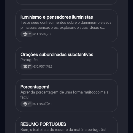
iluminismo e pensadores iluministas
História
Teste seus conhecimentos sobre o Iluminismo e seus
principais pensadores, explorando suas ideias e
impacto histórico.
1,069
0
8°
Orações subordinadas substantivas
Português
Português
5,957
82
8°
Porcentagem!
Matematica
Aprenda porcentagem de uma forma muitoooo mais
fácil!!
1,860
51
7°
RESUMO PORTUGUÊS
Português
Bom, o texto fala do resumo da matéria português!