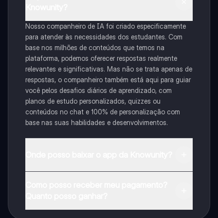
Knowunity?
Nosso companheiro de IA foi criado especificamente
para atender às necessidades dos estudantes. Com
base nos milhões de conteúdos que temos na
plataforma, podemos oferecer respostas realmente
relevantes e significativas. Mas não se trata apenas de
respostas, o companheiro também está aqui para guiar
você pelos desafios diários de aprendizado, com
planos de estudo personalizados, quizzes ou
conteúdos no chat e 100% de personalização com
base nas suas habilidades e desenvolvimentos.
Onde posso baixar o app da Knowunity?
Pode descarregar a aplicação na Google Play Store e
Como posso receber meu pagamento?
na Apple App Store.
Quanto posso ganhar?
Sim, tem acesso gratuito ao conteúdo da aplicação e