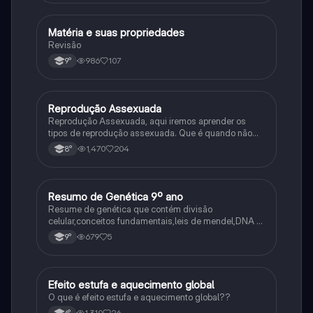
Matéria e suas propriedades
Ciência
Revisão
986
107
9°
Reprodução Assexuada
Ciência
Reprodução Assexuada, aqui iremos aprender os
tipos de reprodução assexuada. Que é quando não
ocorre a fusão de gametas.
1,470
204
8°
Resumo de Genética 9º ano
Ciência
Resume de genética que contém divisão
celular,conceitos fundamentais,leis de mendel,DNA e
RNA
679
5
9°
Efeito estufa e aquecimento global
Ciência
O que é efeito estufa e aquecimento global??
1,310
26