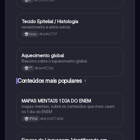
6°
Tecido Epitelial / Histologia
Ciência
revestimento e entre outros
694
17
Univ.
Aquecimento global
Ciência
Resumo sobre o aquecimento global.
649
26
7°
Conteúdos mais populares
9
MAPAS MENTAIS 1 DIA DO ENEM
Português
mapas mentais, sobre os conteúdos que mais caem
no 1 dia do ENEM
8,010
308
3°EM