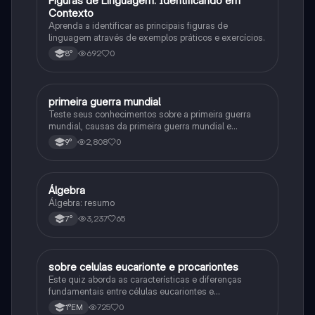
F
Figuras de Linguagem: Identificando em
Português
Contexto
Aprenda a identificar as principais figuras de
linguagem através de exemplos práticos e exercícios.
692
0
8°
primeira guerra mundial
História
Teste seus conhecimentos sobre a primeira guerra
mundial, causas da primeira guerra mundial e
consequências da Primeira Guerra Mundial, fases da
2,808
0
9°
primeira guerra mundial
Álgebra
Matematica
Álgebra: resumo
3,237
65
7°
sobre celulas eucarionte e procariontes
Biologia
Este quiz aborda as características e diferenças
fundamentais entre células eucariontes e
procariontes.
725
0
1°EM