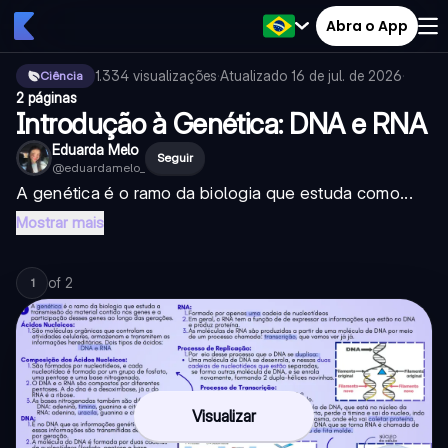
Abra o App
1.334
visualizações
·
Atualizado
16 de jul. de 2026
·
Ciência
2 páginas
Introdução à Genética: DNA e RNA
Eduarda Melo
Seguir
@
eduardamelo_
A genética é o ramo da biologia que estuda como...
Mostrar mais
of
2
1
Visualizar