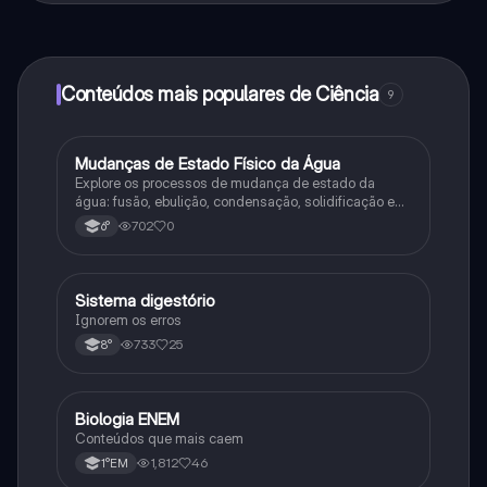
ao nosso companheiro de IA. Para desbloquear
determinadas funcionalidades da aplicação, pode
adquirir o Knowunity Pro.
Conteúdos mais populares de Ciência
9
M
Mudanças de Estado Físico da Água
Ciência
Explore os processos de mudança de estado da
água: fusão, ebulição, condensação, solidificação e
sublimação.
702
0
6°
Sistema digestório
Ciência
Ignorem os erros
733
25
8°
Biologia ENEM
Ciência
Conteúdos que mais caem
1,812
46
1°EM