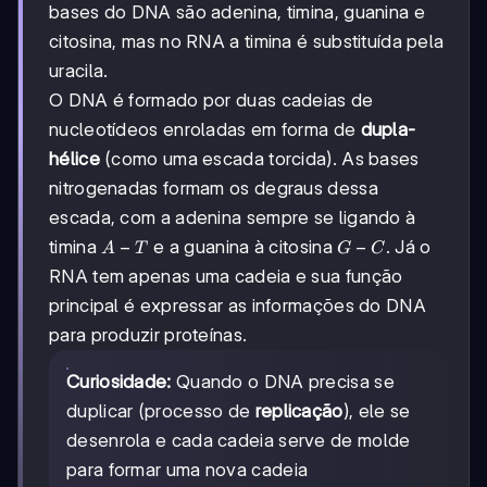
bases do DNA são adenina, timina, guanina e
citosina, mas no RNA a timina é substituída pela
uracila.
O DNA é formado por duas cadeias de
nucleotídeos enroladas em forma de
dupla-
hélice
(como uma escada torcida). As bases
nitrogenadas formam os degraus dessa
escada, com a adenina sempre se ligando à
A
−
G-
−
timina
e a guanina à citosina
. Já o
A
T
G
C
-
C
RNA tem apenas uma cadeia e sua função
T
principal é expressar as informações do DNA
para produzir proteínas.
Curiosidade:
Quando o DNA precisa se
duplicar (processo de
replicação
), ele se
desenrola e cada cadeia serve de molde
para formar uma nova cadeia