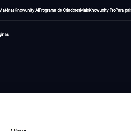
Matérias
Knowunity AI
Programa de Criadores
Mais
Knowunity Pro
Para pai
ginas