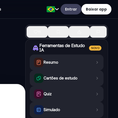
Entrar
Baixar app
s
11
Ferramentas de Estudo
NOVO
IA
Resumo
Cartões de estudo
Quiz
Simulado