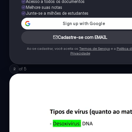
Acesso a todos os documentos
Melhore suas notas
Junte-se a milhões de estudantes
Cadastre-se com EMAIL
Ao se cadastrar, você aceita os
Termos de Serviço
e a
Política 
Privacidade
of
5
2