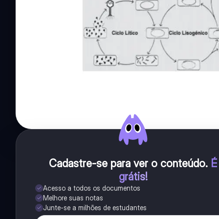
Cadastre-se para ver o conteúdo
.
É
grátis!
Acesso a todos os documentos
Melhore suas notas
Junte-se a milhões de estudantes