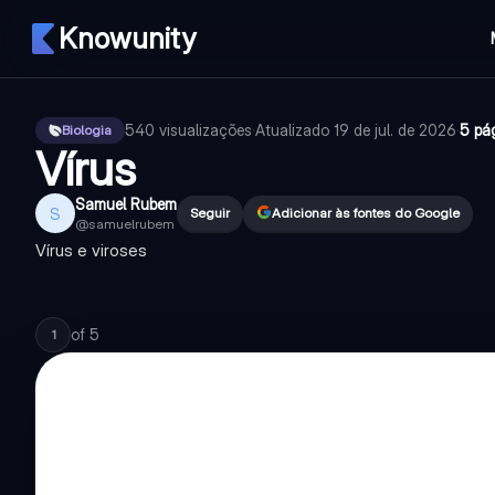
Knowunity
540
visualizações
·
Atualizado
19 de jul. de 2026
·
5 pá
Biologia
Vírus
Samuel Rubem
S
Seguir
Adicionar às fontes do Google
@
samuelrubem
Vírus e viroses
of
5
1