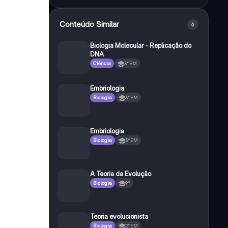
Conteúdo Similar
6
Biologia Molecular - Replicação do
DNA
Ciência
3°EM
Embriologia
Biologia
3°EM
Embriologia
Biologia
3°EM
A Teoria da Evolução
Biologia
9°
Teoria evolucionista
Biologia
2°EM