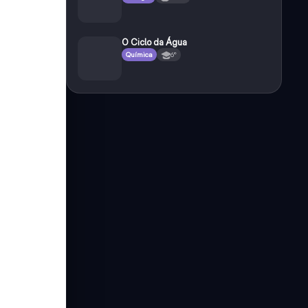
O Ciclo da Água
Química
6°