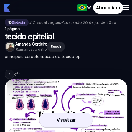
Abra o App
512
visualizações
·
Atualizado
26 de jul. de 2026
·
Biologia
1 página
tecido epitelial
Amanda Cordeiro
Seguir
@
amandacordeiro
principais características do tecido ep
of
1
1
Visualizar