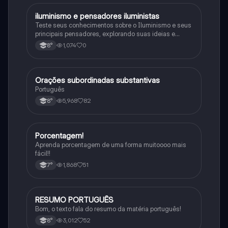
iluminismo e pensadores iluministas
História
Teste seus conhecimentos sobre o Iluminismo e seus
principais pensadores, explorando suas ideias e
impacto histórico.
1,074
0
8°
Orações subordinadas substantivas
Português
Português
5,968
82
8°
Porcentagem!
Matematica
Aprenda porcentagem de uma forma muitoooo mais
fácil!!
1,868
51
7°
RESUMO PORTUGUÊS
Português
Bom, o texto fala do resumo da matéria português!
3,012
52
8°