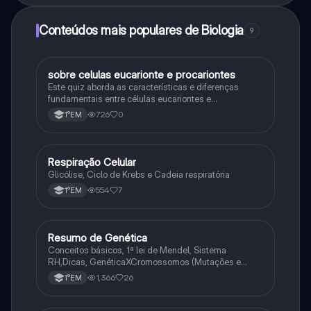
Conteúdos mais populares de Biologia
9
sobre celulas eucarionte e procariontes
Biologia
Este quiz aborda as características e diferenças
fundamentais entre células eucariontes e
procariontes.
726
0
1°EM
Respiração Celular
Biologia
Glicólise, Ciclo de Krebs e Cadeia respiratória
554
7
1°EM
Resumo de Genética
Biologia
Conceitos básicos, 1ª lei de Mendel, Sistema
RH,Dicas, GenéticaXCromossomos (Mutações e
Variações Genéticas).
1,366
26
1°EM