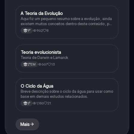
A Teoria da Evolução
Biologia
Aqui fiz um pequeno resumo sobre a evolução , ainda
existem muitos conceitos dentro deste conteúdo , por
isso sempre é bom procurar por mais fontes e
962
8
9°
algumas questões para se resolver e fixar melhor.
Teoria evolucionista
Biologia
Teoria de Darwin e Lamarck
667
13
2°EM
O Ciclo da Água
Química
Breve descrição sobre o ciclo da água para usar como
base em demais estudos relacionados.
1,186
21
6°
Mais