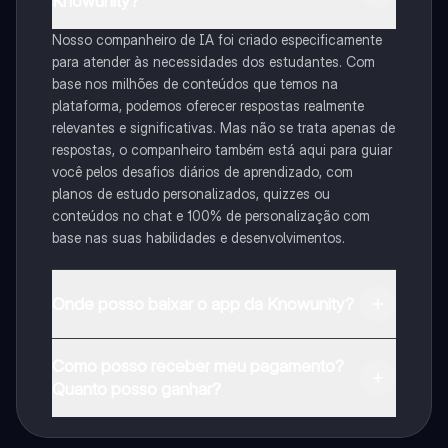
Knowunity?
Nosso companheiro de IA foi criado especificamente
para atender às necessidades dos estudantes. Com
base nos milhões de conteúdos que temos na
plataforma, podemos oferecer respostas realmente
relevantes e significativas. Mas não se trata apenas de
respostas, o companheiro também está aqui para guiar
você pelos desafios diários de aprendizado, com
planos de estudo personalizados, quizzes ou
conteúdos no chat e 100% de personalização com
base nas suas habilidades e desenvolvimentos.
Onde posso baixar o app da Knowunity?
Pode descarregar a aplicação na Google Play Store e
Como posso receber meu pagamento?
na Apple App Store.
Quanto posso ganhar?
Sim, tem acesso gratuito ao conteúdo da aplicação e