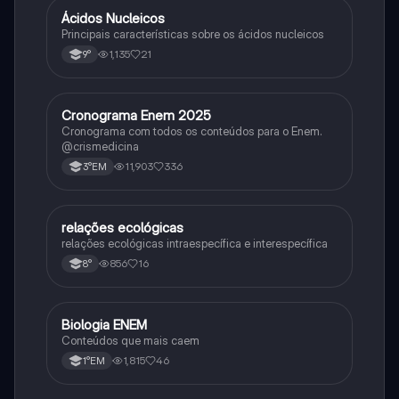
Ácidos Nucleicos
Biologia
Principais características sobre os ácidos nucleicos
1,135
21
9°
Cronograma Enem 2025
Matematica
Cronograma com todos os conteúdos para o Enem.
@crismedicina
11,903
336
3°EM
relações ecológicas
Biologia
relações ecológicas intraespecífica e interespecífica
856
16
8°
Biologia ENEM
Ciência
Conteúdos que mais caem
1,815
46
1°EM