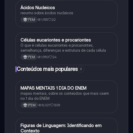
Ácidos Nucleicos
Biologia
resumo sobre ácidos nucleicos
1,155
22
1°EM
Células eucariontes e procariontes
Biologia
O que é células eucariontes e procariontes,
semelhança, diferenças e estrutura de cada célula
1,950
24
1°EM
Conteúdos mais populares
9
MAPAS MENTAIS 1 DIA DO ENEM
Português
mapas mentais, sobre os conteúdos que mais caem
no 1 dia do ENEM
8,021
308
3°EM
F
Figuras de Linguagem: Identificando em
Português
Contexto