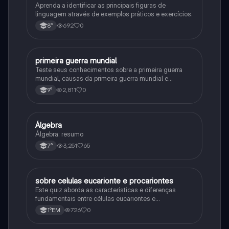
Aprenda a identificar as principais figuras de
linguagem através de exemplos práticos e exercícios.
692
0
8°
primeira guerra mundial
História
Teste seus conhecimentos sobre a primeira guerra
mundial, causas da primeira guerra mundial e
consequências da Primeira Guerra Mundial, fases da
2,811
0
9°
primeira guerra mundial
Álgebra
Matematica
Álgebra: resumo
3,251
65
7°
sobre celulas eucarionte e procariontes
Biologia
Este quiz aborda as características e diferenças
fundamentais entre células eucariontes e
procariontes.
726
0
1°EM