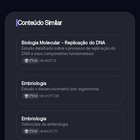
ao nosso companheiro de IA. Para desbloquear
determinadas funcionalidades da aplicação, pode
adquirir o Knowunity Pro.
Conteúdo Similar
Biologia Molecular - Replicação do DNA
Ciência
Estudo detalhado sobre o processo de replicação do
DNA e seus componentes fundamentais
450
3
3°EM
Embriologia
Biologia
Estuda o desenvolvimento dos organismos
1,107
25
3°EM
Embriologia
Biologia
Definições da embriologia
840
11
3°EM