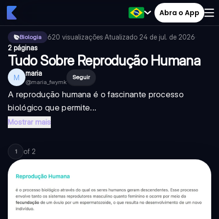
Abra o App
620
visualizações
·
Atualizado
24 de jul. de 2026
·
Biologia
2 páginas
Tudo Sobre Reprodução Humana
maria
M
Seguir
@
maria_fwymk
A reprodução humana é o fascinante processo
biológico que permite...
Mostrar mais
of
2
1