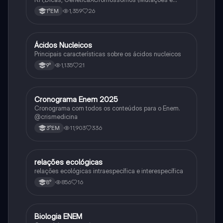
Variações Genéticas).
1,359
26
1°EM
Á
Ácidos Nucleicos
Biologia
Principais características sobre os ácidos nucleicos
1,135
21
9°
C
Cronograma Enem 2025
Matematica
Cronograma com todos os conteúdos para o Enem.
@crismedicina
11,903
336
3°EM
R
relações ecológicas
Biologia
relações ecológicas intraespecífica e interespecífica
856
16
8°
B
Biologia ENEM
Ciência