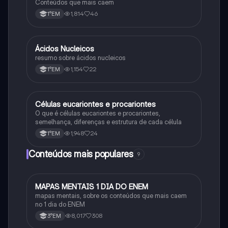
Conteúdos que mais caem
1,814
46
1°EM
Á
Ácidos Nucleicos
Biologia
resumo sobre ácidos nucleicos
1,154
22
1°EM
C
Células eucariontes e procariontes
Biologia
O que é células eucariontes e procariontes,
semelhança, diferenças e estrutura de cada célula
1,948
24
1°EM
Conteúdos mais populares
9
M
MAPAS MENTAIS 1 DIA DO ENEM
Português
mapas mentais, sobre os conteúdos que mais caem
no 1 dia do ENEM
8,017
308
3°EM