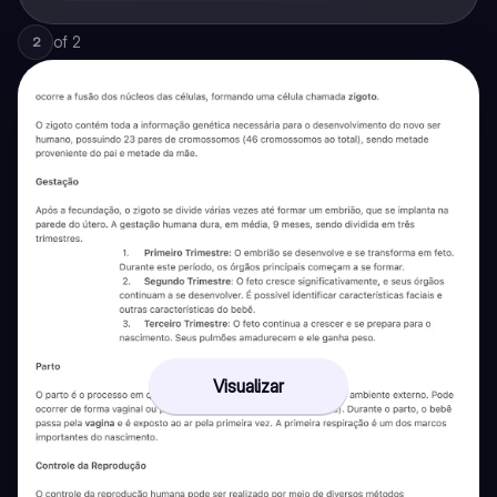
of
2
2
Visualizar