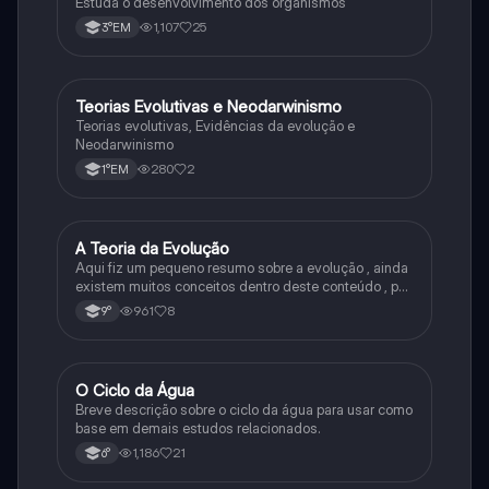
Estuda o desenvolvimento dos organismos
1,107
25
3°EM
T
Teorias Evolutivas e Neodarwinismo
Biologia
Teorias evolutivas, Evidências da evolução e
Neodarwinismo
280
2
1°EM
A
A Teoria da Evolução
Biologia
Aqui fiz um pequeno resumo sobre a evolução , ainda
existem muitos conceitos dentro deste conteúdo , por
isso sempre é bom procurar por mais fontes e
961
8
9°
algumas questões para se resolver e fixar melhor.
O
O Ciclo da Água
Química
Breve descrição sobre o ciclo da água para usar como
base em demais estudos relacionados.
1,186
21
6°