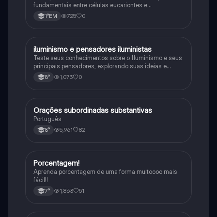
fundamentais entre células eucariontes e
procariontes.
725
0
1°EM
iluminismo e pensadores iluministas
História
Teste seus conhecimentos sobre o Iluminismo e seus
principais pensadores, explorando suas ideias e
impacto histórico.
1,073
0
8°
Orações subordinadas substantivas
Português
Português
5,961
82
8°
Porcentagem!
Matematica
Aprenda porcentagem de uma forma muitoooo mais
fácil!!
1,863
51
7°