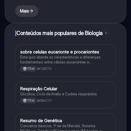
Mais
Conteúdos mais populares de Biologia
9
sobre celulas eucarionte e procariontes
Biologia
Este quiz aborda as características e diferenças
fundamentais entre células eucariontes e
procariontes.
725
0
1°EM
R
Respiração Celular
Biologia
Glicólise, Ciclo de Krebs e Cadeia respiratória
554
7
1°EM
R
Resumo de Genética
Biologia
Conceitos básicos, 1ª lei de Mendel, Sistema
RH,Dicas, GenéticaXCromossomos (Mutações e