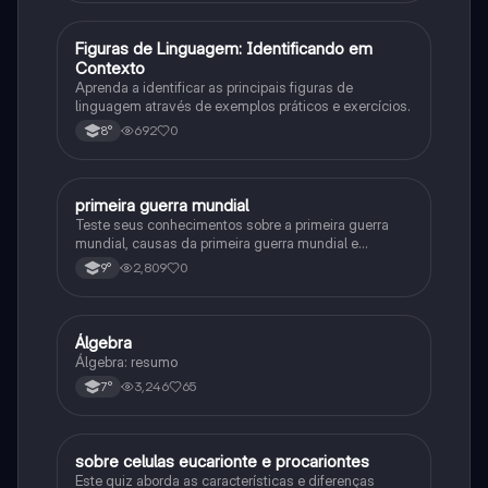
F
Figuras de Linguagem: Identificando em
Português
Contexto
Aprenda a identificar as principais figuras de
linguagem através de exemplos práticos e exercícios.
692
0
8°
primeira guerra mundial
História
Teste seus conhecimentos sobre a primeira guerra
mundial, causas da primeira guerra mundial e
consequências da Primeira Guerra Mundial, fases da
2,809
0
9°
primeira guerra mundial
Álgebra
Matematica
Álgebra: resumo
3,246
65
7°
sobre celulas eucarionte e procariontes
Biologia
Este quiz aborda as características e diferenças