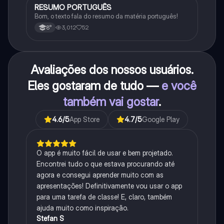
RESUMO PORTUGUÊS
Português
Bom, o texto fala do resumo da matéria português!
3,012
52
8°
Avaliações dos nossos usuários.
Eles gostaram de tudo —
e você
também vai gostar
.
4.6
/5
App Store
4.7
/5
Google Play
O app é muito fácil de usar e bem projetado.
Encontrei tudo o que estava procurando até
agora e consegui aprender muito com as
apresentações! Definitivamente vou usar o app
para uma tarefa de classe! E, claro, também
ajuda muito como inspiração.
Stefan S