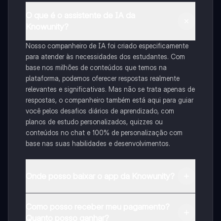
O que é o assistente de IA da
Knowunity?
Nosso companheiro de IA foi criado especificamente
para atender às necessidades dos estudantes. Com
base nos milhões de conteúdos que temos na
plataforma, podemos oferecer respostas realmente
relevantes e significativas. Mas não se trata apenas de
respostas, o companheiro também está aqui para guiar
você pelos desafios diários de aprendizado, com
planos de estudo personalizados, quizzes ou
conteúdos no chat e 100% de personalização com
base nas suas habilidades e desenvolvimentos.
Onde posso baixar o app da Knowunity?
Pode descarregar a aplicação na Google Play Store e
Como posso receber meu pagamento?
na Apple App Store.
Quanto posso ganhar?