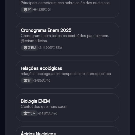
Principais características sobre os ácidos nucleicos
1,135
21
9°
Cronograma Enem 2025
Matematica
Cronograma com todos os conteúdos para o Enem.
@crismedicina
11,903
336
3°EM
relações ecológicas
Biologia
relações ecológicas intraespecífica e interespecífica
856
16
8°
Biologia ENEM
Ciência
Conteúdos que mais caem
1,815
46
1°EM
Ácidos Nucleicos
Biologia