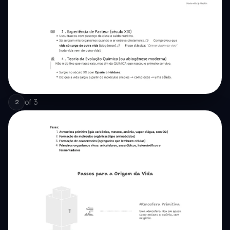
of
3
2