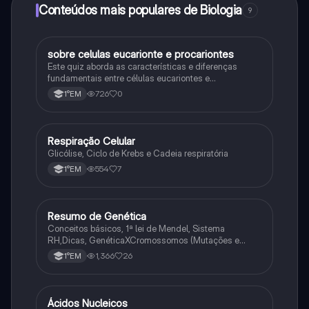
Conteúdos mais populares de Biologia
9
sobre celulas eucarionte e procariontes
Biologia
Este quiz aborda as características e diferenças
fundamentais entre células eucariontes e
procariontes.
726
0
1°EM
Respiração Celular
Biologia
Glicólise, Ciclo de Krebs e Cadeia respiratória
554
7
1°EM
Resumo de Genética
Biologia
Conceitos básicos, 1ª lei de Mendel, Sistema
RH,Dicas, GenéticaXCromossomos (Mutações e
Variações Genéticas).
1,366
26
1°EM
Ácidos Nucleicos
Biologia