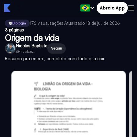
Abra o App
176
visualizações
·
Atualizado
18 de jul. de 2026
·
Biologia
3 páginas
Origem da vida
Nicolas Baptista
Seguir
@
nicobap_
Resumo pra enem , completo com tudo q já caiu