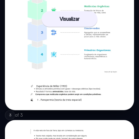
Visualizar
of
3
3