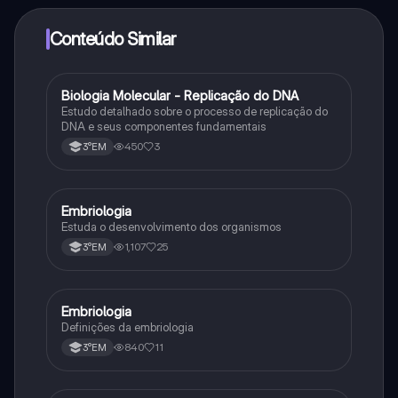
adquirir o Knowunity Pro.
Conteúdo Similar
Biologia Molecular - Replicação do DNA
Ciência
Estudo detalhado sobre o processo de replicação do
DNA e seus componentes fundamentais
450
3
3°EM
Embriologia
Biologia
Estuda o desenvolvimento dos organismos
1,107
25
3°EM
Embriologia
Biologia
Definições da embriologia
840
11
3°EM