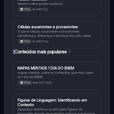
resumo sobre ácidos nucleicos
1,155
22
1°EM
Células eucariontes e procariontes
Biologia
O que é células eucariontes e procariontes,
semelhança, diferenças e estrutura de cada célula
1,950
24
1°EM
Conteúdos mais populares
9
MAPAS MENTAIS 1 DIA DO ENEM
Português
mapas mentais, sobre os conteúdos que mais caem
no 1 dia do ENEM
8,021
308
3°EM
F
Figuras de Linguagem: Identificando em
Português
Contexto
Aprenda a identificar as principais figuras de
linguagem através de exemplos práticos e exercícios.