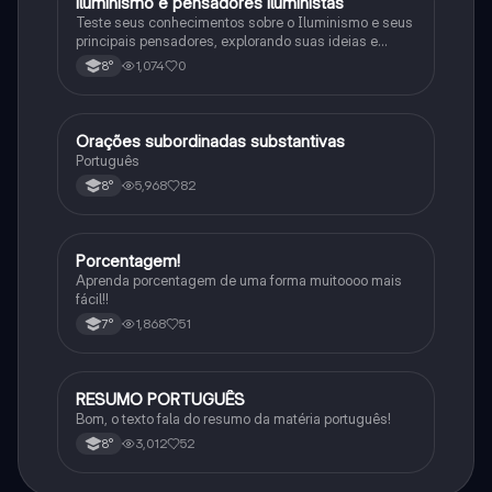
iluminismo e pensadores iluministas
História
Teste seus conhecimentos sobre o Iluminismo e seus
principais pensadores, explorando suas ideias e
impacto histórico.
1,074
0
8°
Orações subordinadas substantivas
Português
Português
5,968
82
8°
Porcentagem!
Matematica
Aprenda porcentagem de uma forma muitoooo mais
fácil!!
1,868
51
7°
RESUMO PORTUGUÊS
Português
Bom, o texto fala do resumo da matéria português!
3,012
52
8°