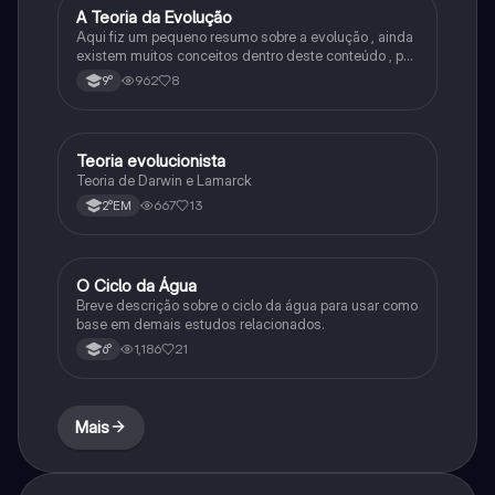
A Teoria da Evolução
Biologia
Aqui fiz um pequeno resumo sobre a evolução , ainda
existem muitos conceitos dentro deste conteúdo , por
isso sempre é bom procurar por mais fontes e
962
8
9°
algumas questões para se resolver e fixar melhor.
Teoria evolucionista
Biologia
Teoria de Darwin e Lamarck
667
13
2°EM
O Ciclo da Água
Química
Breve descrição sobre o ciclo da água para usar como
base em demais estudos relacionados.
1,186
21
6°
Mais