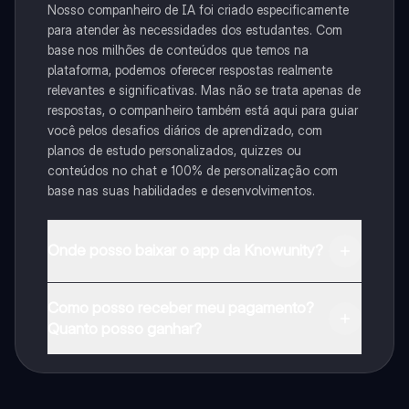
Nosso companheiro de IA foi criado especificamente
para atender às necessidades dos estudantes. Com
base nos milhões de conteúdos que temos na
plataforma, podemos oferecer respostas realmente
relevantes e significativas. Mas não se trata apenas de
respostas, o companheiro também está aqui para guiar
você pelos desafios diários de aprendizado, com
planos de estudo personalizados, quizzes ou
conteúdos no chat e 100% de personalização com
base nas suas habilidades e desenvolvimentos.
Onde posso baixar o app da Knowunity?
Pode descarregar a aplicação na Google Play Store e
Como posso receber meu pagamento?
na Apple App Store.
Quanto posso ganhar?
Sim, tem acesso gratuito ao conteúdo da aplicação e
ao nosso companheiro de IA. Para desbloquear
determinadas funcionalidades da aplicação, pode