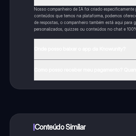
Nosso companheiro de IA foi criado especificamente
conteúdos que temos na plataforma, podemos oferecer 
de respostas, o companheiro também está aqui para gu
personalizados, quizzes ou conteúdos no chat e 100
Onde posso baixar o app da Knowunity?
Pode descarregar a aplicação na Google Play Store e 
Como posso receber meu pagamento? Quant
Sim, tem acesso gratuito ao conteúdo da aplicação 
funcionalidades da aplicação, pode adquirir o Knowun
Conteúdo Similar