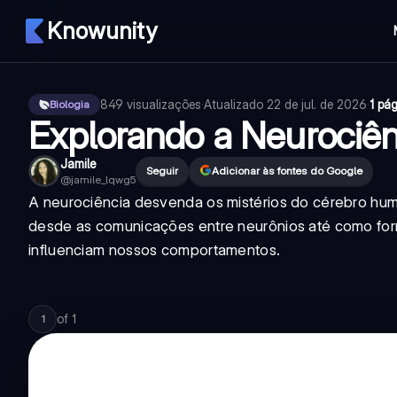
Knowunity
849
visualizações
·
Atualizado
22 de jul. de 2026
·
1 pá
Biologia
Explorando a Neurociên
Jamile
Seguir
Adicionar às fontes do Google
@
jamile_lqwg5
A neurociência desvenda os mistérios do cérebro hu
desde as comunicações entre neurônios até como f
influenciam nossos comportamentos.
of
1
1