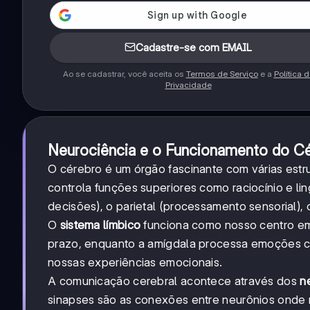
Cadastre-se com EMAIL
Ao se cadastrar, você aceita os
Termos de Serviço
e a
Política 
Privacidade
Neurociência e o Funcionamento do C
O cérebro é um órgão fascinante com várias estr
controla funções superiores como raciocínio e li
decisões), o parietal (processamento sensorial), 
O
sistema límbico
funciona como nosso centro em
prazo, enquanto a amígdala processa emoções com
nossas experiências emocionais.
A comunicação cerebral acontece através dos
n
sinapses são as conexões entre neurônios onde n