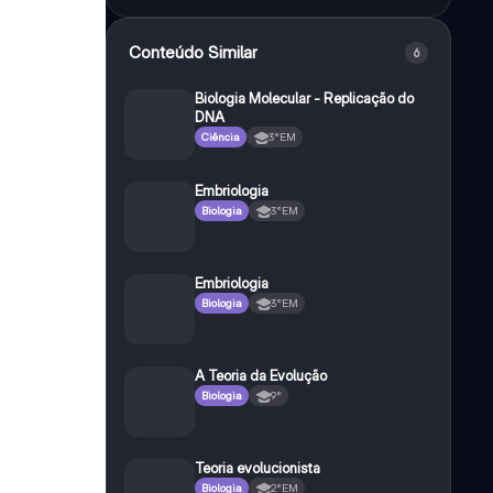
Conteúdo Similar
6
Biologia Molecular - Replicação do
DNA
Ciência
3°EM
Embriologia
Biologia
3°EM
Embriologia
Biologia
3°EM
A Teoria da Evolução
Biologia
9°
Teoria evolucionista
Biologia
2°EM