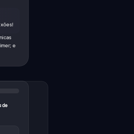
exões!
nicas
imer; e
s de