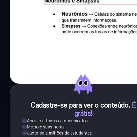
Cadastre-se para ver o conteúdo
.
É
grátis!
Acesso a todos os documentos
Melhore suas notas
Junte-se a milhões de estudantes