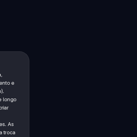
,
mento e
).
e longo
riar
es. As
a troca