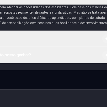
 para atender às necessidades dos estudantes. Com base nos milhões d
respostas realmente relevantes e significativas. Mas não se trata ape
iar você pelos desafios diários de aprendizado, com planos de estudo
% de personalização com base nas suas habilidades e desenvolvimentos
na Apple App Store.
o posso ganhar?
e ao nosso companheiro de IA. Para desbloquear determinadas
ity Pro.