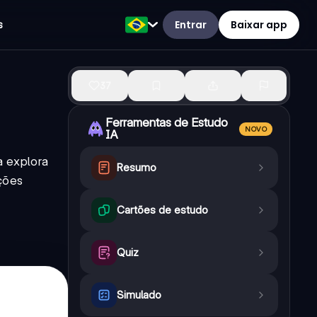
Entrar
Baixar app
s
37
Ferramentas de Estudo
NOVO
IA
a explora
Resumo
ções
Cartões de estudo
Quiz
Simulado