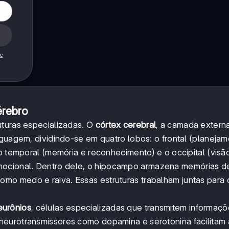
de
érebro
uturas especializadas. O
córtex cerebral
, a camada externa
nguagem, dividindo-se em quatro lobos: o frontal (planeja
o temporal (memória e reconhecimento) e o occipital (visão
ocional. Dentro dele, o hipocampo armazena memórias d
o medo e raiva. Essas estruturas trabalham juntas para c
eurônios
, células especializadas que transmitem informaçõ
eurotransmissores como dopamina e serotonina facilitam 