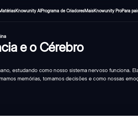
Matérias
Knowunity AI
Programa de Criadores
Mais
Knowunity Pro
Para pai
gina
cia e o Cérebro
mano, estudando como nosso sistema nervoso funciona. El
ormamos memórias, tomamos decisões e como nossas emo