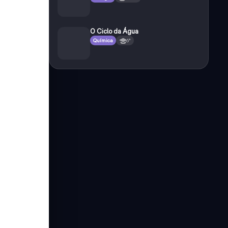
O Ciclo da Água
Química
6°