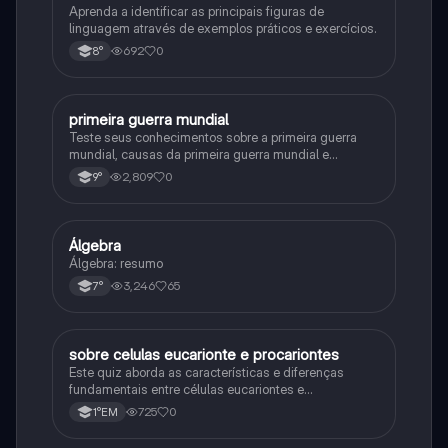
Aprenda a identificar as principais figuras de
linguagem através de exemplos práticos e exercícios.
692
0
8°
primeira guerra mundial
História
Teste seus conhecimentos sobre a primeira guerra
mundial, causas da primeira guerra mundial e
consequências da Primeira Guerra Mundial, fases da
2,809
0
9°
primeira guerra mundial
Álgebra
Matematica
Álgebra: resumo
3,246
65
7°
sobre celulas eucarionte e procariontes
Biologia
Este quiz aborda as características e diferenças
fundamentais entre células eucariontes e
procariontes.
725
0
1°EM