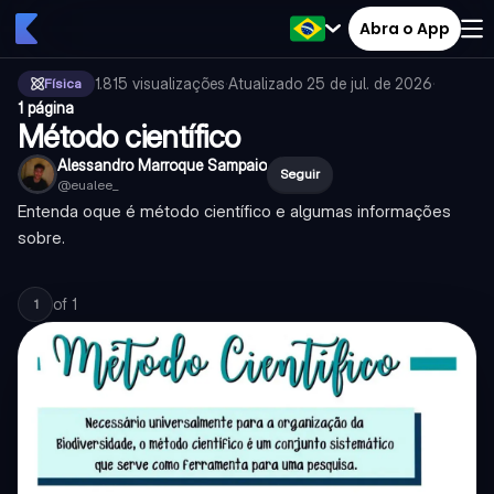
Abra o App
1.815
visualizações
·
Atualizado
25 de jul. de 2026
·
Física
1 página
Método científico
Alessandro Marroque Sampaio
Seguir
@
eualee_
Entenda oque é método científico e algumas informações
sobre.
of
1
1