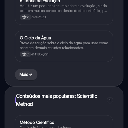
A Teoria da Evolução
Biologia
Aqui fiz um pequeno resumo sobre a evolução , ainda
existem muitos conceitos dentro deste conteúdo , por
isso sempre é bom procurar por mais fontes e
961
8
9°
algumas questões para se resolver e fixar melhor.
O Ciclo da Água
Química
Breve descrição sobre o ciclo da água para usar como
base em demais estudos relacionados.
1,186
21
6°
Mais
Conteúdos mais populares: Scientific
1
Method
Método Científico
Biologia
O método Científico na biologia.