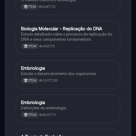
568
12
1°EM
Biologia Molecular - Replicação do DNA
Ciência
Estudo detalhado sobre o processo de replicação do
DNA e seus componentes fundamentais
450
3
3°EM
Embriologia
Biologia
Estuda o desenvolvimento dos organismos
1,107
25
3°EM
Embriologia
Biologia
Definições da embriologia
840
11
3°EM