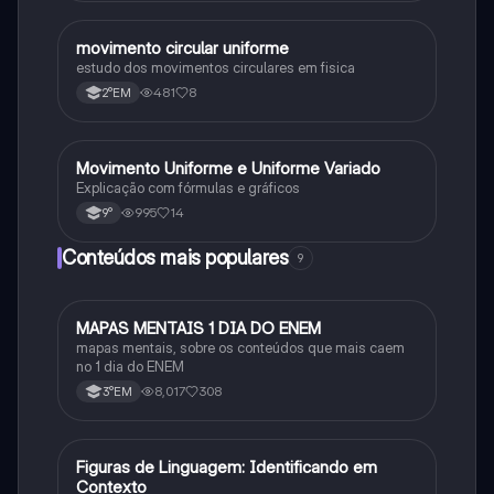
movimento circular uniforme
Física
estudo dos movimentos circulares em fisica
481
8
2°EM
Movimento Uniforme e Uniforme Variado
Física
Explicação com fórmulas e gráficos
995
14
9°
Conteúdos mais populares
9
MAPAS MENTAIS 1 DIA DO ENEM
Português
mapas mentais, sobre os conteúdos que mais caem
no 1 dia do ENEM
8,017
308
3°EM
F
Figuras de Linguagem: Identificando em
Português
Contexto