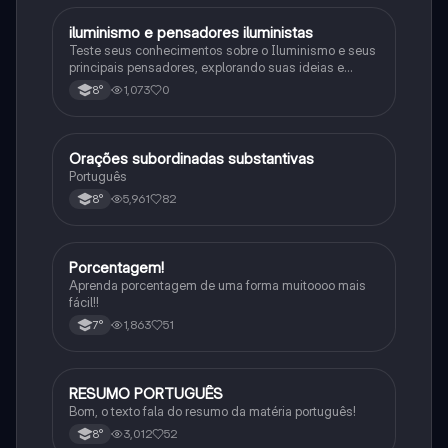
iluminismo e pensadores iluministas
História
Teste seus conhecimentos sobre o Iluminismo e seus
principais pensadores, explorando suas ideias e
impacto histórico.
1,073
0
8°
Orações subordinadas substantivas
Português
Português
5,961
82
8°
Porcentagem!
Matematica
Aprenda porcentagem de uma forma muitoooo mais
fácil!!
1,863
51
7°
RESUMO PORTUGUÊS
Português
Bom, o texto fala do resumo da matéria português!
3,012
52
8°