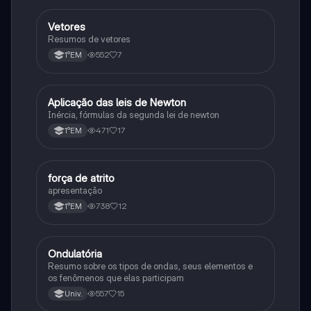
Vetores
Física
Resumos de vetores
552
7
1°EM
Aplicação das leis de Newton
Física
Inércia, fórmulas da segunda lei de newton
471
17
1°EM
força de atrito
Física
apresentação
738
12
1°EM
Ondulatória
Física
Resumo sobre os tipos de ondas, seus elementos e
os fenômenos que elas participam
557
15
Univ.