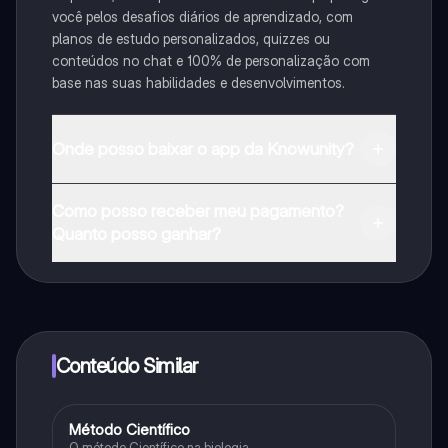
você pelos desafios diários de aprendizado, com
planos de estudo personalizados, quizzes ou
conteúdos no chat e 100% de personalização com
base nas suas habilidades e desenvolvimentos.
Onde posso baixar o app da Knowunity?
Pode descarregar a aplicação na Google Play Store e
Como posso receber meu pagamento?
na Apple App Store.
Quanto posso ganhar?
Sim, tem acesso gratuito ao conteúdo da aplicação e
ao nosso companheiro de IA. Para desbloquear
determinadas funcionalidades da aplicação, pode
adquirir o Knowunity Pro.
Conteúdo Similar
Método Científico
Biologia
O método Científico na biologia.