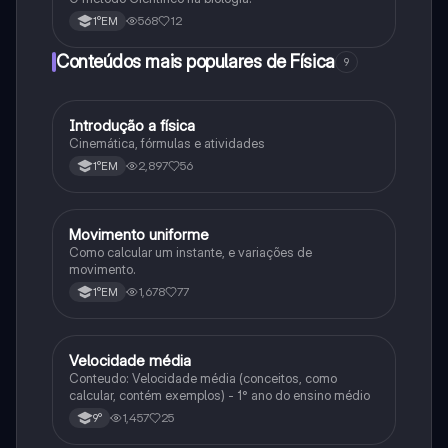
568
12
1°EM
Conteúdos mais populares de Física
9
Introdução a física
Física
Cinemática, fórmulas e atividades
2,897
56
1°EM
Movimento uniforme
Física
Como calcular um instante, e variações de
movimento.
1,678
77
1°EM
Velocidade média
Física
Conteudo: Velocidade média (conceitos, como
calcular, contém exemplos) - 1° ano do ensino médio
1,457
25
9°