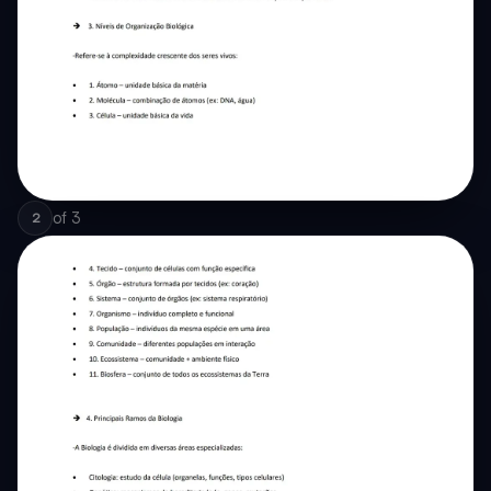
of
3
2