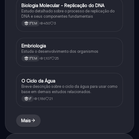
Biologia Molecular - Replicação do DNA
Ciência
Estudo detalhado sobre o processo de replicação do
DNA e seus componentes fundamentais
450
3
3°EM
Embriologia
Biologia
Estuda o desenvolvimento dos organismos
1,107
25
3°EM
O Ciclo da Água
Química
Breve descrição sobre o ciclo da água para usar como
base em demais estudos relacionados.
1,186
21
6°
Mais