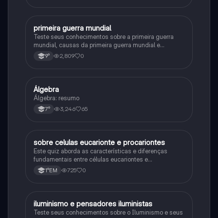
primeira guerra mundial
História
Teste seus conhecimentos sobre a primeira guerra
mundial, causas da primeira guerra mundial e
consequências da Primeira Guerra Mundial, fases da
2,809
0
9°
primeira guerra mundial
Álgebra
Matematica
Álgebra: resumo
3,246
65
7°
sobre celulas eucarionte e procariontes
Biologia
Este quiz aborda as características e diferenças
fundamentais entre células eucariontes e
procariontes.
725
0
1°EM
iluminismo e pensadores iluministas
História
Teste seus conhecimentos sobre o Iluminismo e seus