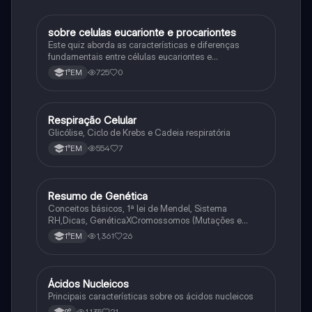
sobre celulas eucarionte e procariontes
Biologia
Este quiz aborda as características e diferenças
fundamentais entre células eucariontes e
procariontes.
725
0
1°EM
Respiração Celular
Biologia
Glicólise, Ciclo de Krebs e Cadeia respiratória
554
7
1°EM
Resumo de Genética
Biologia
Conceitos básicos, 1ª lei de Mendel, Sistema
RH,Dicas, GenéticaXCromossomos (Mutações e
Variações Genéticas).
1,361
26
1°EM
Ácidos Nucleicos
Biologia
Principais características sobre os ácidos nucleicos
1,135
21