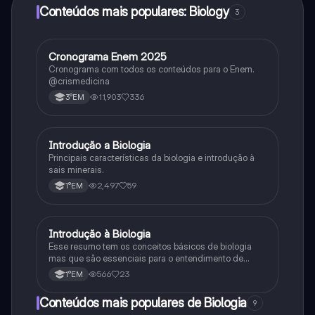
Conteúdos mais populares: Biology
3
Cronograma Enem 2025
Matematica
Cronograma com todos os conteúdos para o Enem.
@crismedicina
11,903
336
3°EM
Introdução a Biologia
Biologia
Principais características da biologia e introdução à
sais minerais.
2,497
59
1°EM
Introdução à Biologia
Biologia
Esse resumo tem os conceitos básicos de biologia
mas que são essenciais para o entendimento de
conteúdos mais complexos.
566
23
1°EM
Conteúdos mais populares de Biologia
9