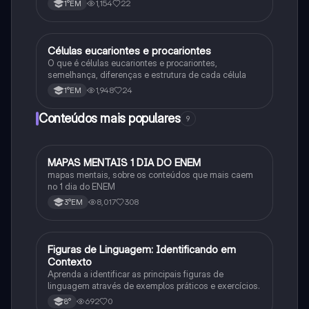
1,154
22
1°EM
Células eucariontes e procariontes
Biologia
O que é células eucariontes e procariontes,
semelhança, diferenças e estrutura de cada célula
1,948
24
1°EM
Conteúdos mais populares
9
MAPAS MENTAIS 1 DIA DO ENEM
Português
mapas mentais, sobre os conteúdos que mais caem
no 1 dia do ENEM
8,017
308
3°EM
F
Figuras de Linguagem: Identificando em
Português
Contexto
Aprenda a identificar as principais figuras de
linguagem através de exemplos práticos e exercícios.
692
0
8°