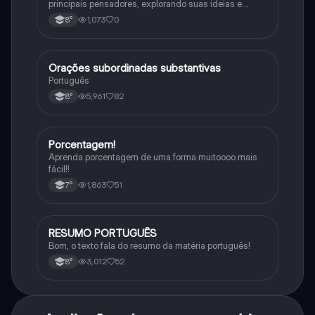
principais pensadores, explorando suas ideias e
impacto histórico.
1,073
0
8°
Orações subordinadas substantivas
Português
Português
5,961
82
8°
Porcentagem!
Matematica
Aprenda porcentagem de uma forma muitoooo mais
fácil!!
1,863
51
7°
RESUMO PORTUGUÊS
Português
Bom, o texto fala do resumo da matéria português!
3,012
52
8°