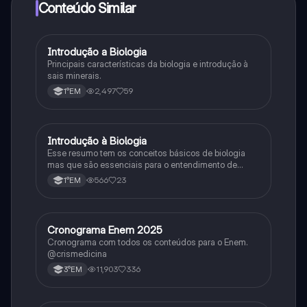
Conteúdo Similar
Introdução a Biologia
Biologia
Principais características da biologia e introdução à
sais minerais.
2,497
59
1°EM
Introdução à Biologia
Biologia
Esse resumo tem os conceitos básicos de biologia
mas que são essenciais para o entendimento de
conteúdos mais complexos.
566
23
1°EM
Cronograma Enem 2025
Matematica
Cronograma com todos os conteúdos para o Enem.
@crismedicina
11,903
336
3°EM