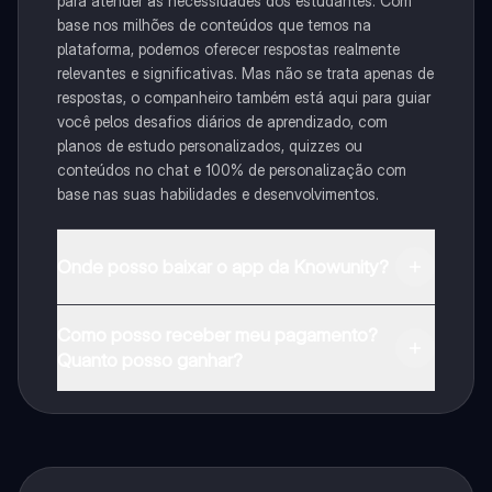
para atender às necessidades dos estudantes. Com
base nos milhões de conteúdos que temos na
plataforma, podemos oferecer respostas realmente
relevantes e significativas. Mas não se trata apenas de
respostas, o companheiro também está aqui para guiar
você pelos desafios diários de aprendizado, com
planos de estudo personalizados, quizzes ou
conteúdos no chat e 100% de personalização com
base nas suas habilidades e desenvolvimentos.
Onde posso baixar o app da Knowunity?
Pode descarregar a aplicação na Google Play Store e
Como posso receber meu pagamento?
na Apple App Store.
Quanto posso ganhar?
Sim, tem acesso gratuito ao conteúdo da aplicação e
ao nosso companheiro de IA. Para desbloquear
determinadas funcionalidades da aplicação, pode
adquirir o Knowunity Pro.