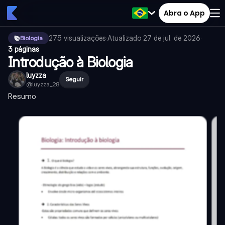
Abra o App
275
visualizações
·
Atualizado
27 de jul. de 2026
·
Biologia
3 páginas
Introdução à Biologia
luyzza
Seguir
@
luyzza_28
Resumo