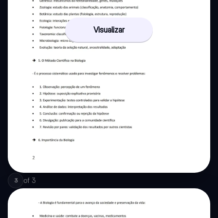
Visualizar
of
3
3