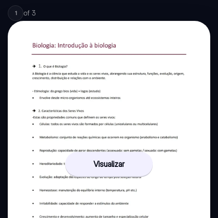
of
3
1
Visualizar