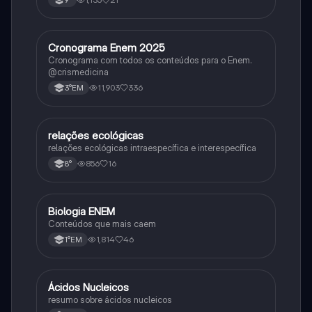
9°
Cronograma Enem 2025
Matematica
Cronograma com todos os conteúdos para o Enem.
@crismedicina
11,903
336
3°EM
relações ecológicas
Biologia
relações ecológicas intraespecífica e interespecífica
856
16
8°
Biologia ENEM
Ciência
Conteúdos que mais caem
1,814
46
1°EM
Ácidos Nucleicos
Biologia
resumo sobre ácidos nucleicos