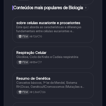
Conteúdos mais populares de Biologia
9
sobre celulas eucarionte e procariontes
Biologia
Este quiz aborda as características e diferenças
fundamentais entre células eucariontes e
procariontes.
726
0
1°EM
Respiração Celular
Biologia
Glicólise, Ciclo de Krebs e Cadeia respiratória
554
7
1°EM
Resumo de Genética
Biologia
Conceitos básicos, 1ª lei de Mendel, Sistema
RH,Dicas, GenéticaXCromossomos (Mutações e
Variações Genéticas).
1,366
26
1°EM