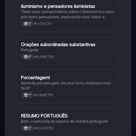
iluminismo e pensadores iluministas
História
Teste seus conhecimentos sobre o Iluminismo e seus
principais pensadores, explorando suas ideias e
impacto histórico.
1,074
0
8°
Orações subordinadas substantivas
Português
Português
5,968
82
8°
Porcentagem!
Matematica
Aprenda porcentagem de uma forma muitoooo mais
fácil!!
1,868
51
7°
RESUMO PORTUGUÊS
Português
Bom, o texto fala do resumo da matéria português!
3,012
52
8°