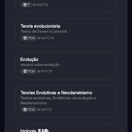
isso sempre é bom procurar por mais fontes e
962
8
9°
algumas questões para se resolver e fixar melhor.
Teoria evolucionista
Biologia
Teoria de Darwin e Lamarck
667
13
2°EM
Evolução
Biologia
resumo sobre evolução
970
9
1°EM
Teorias Evolutivas e Neodarwinismo
Biologia
Teorias evolutivas, Evidências da evolução e
Neodarwinismo
281
2
1°EM
biologia 🧬🧪📚
Biologia