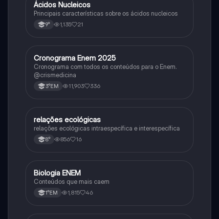
Ácidos Nucleicos
Biologia
Principais características sobre os ácidos nucleicos
1,135
21
9°
Cronograma Enem 2025
Matematica
Cronograma com todos os conteúdos para o Enem.
@crismedicina
11,903
336
3°EM
relações ecológicas
Biologia
relações ecológicas intraespecífica e interespecífica
856
16
8°
Biologia ENEM
Ciência
Conteúdos que mais caem
1,815
46
1°EM