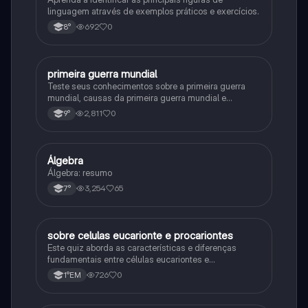
linguagem através de exemplos práticos e exercícios.
692
0
8°
primeira guerra mundial
História
Teste seus conhecimentos sobre a primeira guerra
mundial, causas da primeira guerra mundial e
consequências da Primeira Guerra Mundial, fases da
2,811
0
9°
primeira guerra mundial
Álgebra
Matematica
Álgebra: resumo
3,254
65
7°
sobre celulas eucarionte e procariontes
Biologia
Este quiz aborda as características e diferenças
fundamentais entre células eucariontes e
procariontes.
726
0
1°EM