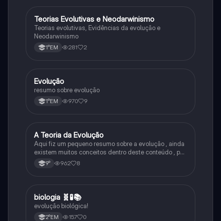
Teorias Evolutivas e Neodarwinismo
Biologia
Teorias evolutivas, Evidências da evolução e
Neodarwinismo
281
2
1°EM
Evolução
Biologia
resumo sobre evolução
970
9
1°EM
A Teoria da Evolução
Biologia
Aqui fiz um pequeno resumo sobre a evolução , ainda
existem muitos conceitos dentro deste conteúdo , por
isso sempre é bom procurar por mais fontes e
962
8
9°
algumas questões para se resolver e fixar melhor.
biologia 🧬🧪📚
Biologia
evolução biológica!
157
0
2°EM