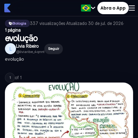
Abra o App
337
visualizações
·
Atualizado
30 de jul. de 2026
·
Biologia
1 página
evolução
Livia Ribeiro
L
Seguir
@
liviaribe_4qnnt
evolução
of
1
1