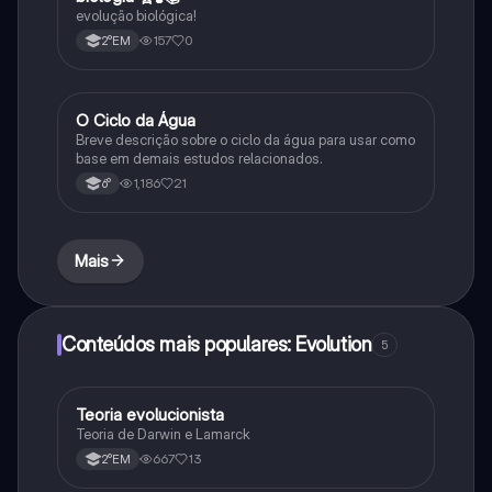
evolução biológica!
157
0
2°EM
O Ciclo da Água
Química
Breve descrição sobre o ciclo da água para usar como
base em demais estudos relacionados.
1,186
21
6°
Mais
Conteúdos mais populares: Evolution
5
Teoria evolucionista
Biologia
Teoria de Darwin e Lamarck
667
13
2°EM