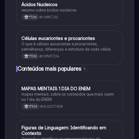
Ácidos Nucleicos
Biologia
resumo sobre ácidos nucleicos
1,155
22
1°EM
Células eucariontes e procariontes
Biologia
O que é células eucariontes e procariontes,
semelhança, diferenças e estrutura de cada célula
1,950
24
1°EM
Conteúdos mais populares
9
MAPAS MENTAIS 1 DIA DO ENEM
Português
mapas mentais, sobre os conteúdos que mais caem
no 1 dia do ENEM
8,021
308
3°EM
F
Figuras de Linguagem: Identificando em
Português
Contexto
Aprenda a identificar as principais figuras de