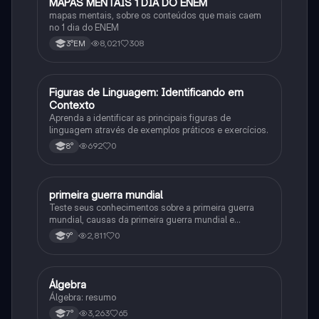
MAPAS MENTAIS 1 DIA DO ENEM
Português
mapas mentais, sobre os conteúdos que mais caem
no 1 dia do ENEM
8,021
308
3°EM
F
Figuras de Linguagem: Identificando em
Português
Contexto
Aprenda a identificar as principais figuras de
linguagem através de exemplos práticos e exercícios.
692
0
8°
primeira guerra mundial
História
Teste seus conhecimentos sobre a primeira guerra
mundial, causas da primeira guerra mundial e
consequências da Primeira Guerra Mundial, fases da
2,811
0
9°
primeira guerra mundial
Álgebra
Matematica
Álgebra: resumo
3,263
65
7°