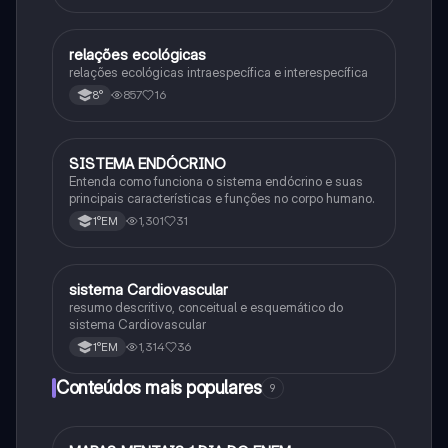
relações ecológicas
Biologia
relações ecológicas intraespecífica e interespecífica
857
16
8°
SISTEMA ENDÓCRINO
Biologia
Entenda como funciona o sistema endócrino e suas
principais características e funções no corpo humano.
1,301
31
1°EM
sistema Cardiovascular
Biologia
resumo descritivo, conceitual e esquemático do
sistema Cardiovascular
1,314
36
1°EM
Conteúdos mais populares
9