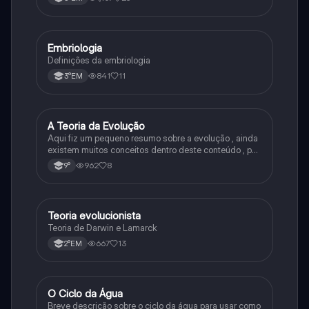
Embriologia
Biologia
Definições da embriologia
841
11
3°EM
A Teoria da Evolução
Biologia
Aqui fiz um pequeno resumo sobre a evolução , ainda
existem muitos conceitos dentro deste conteúdo , por
isso sempre é bom procurar por mais fontes e
962
8
9°
algumas questões para se resolver e fixar melhor.
Teoria evolucionista
Biologia
Teoria de Darwin e Lamarck
667
13
2°EM
O Ciclo da Água
Química
Breve descrição sobre o ciclo da água para usar como