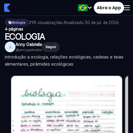
Abra o App
295
visualizações
·
Atualizado
30 de jul. de 2026
·
Biologia
4 páginas
ECOLOGIA
Anny Gabrielle
A
Seguir
@
annygabrielle
introdução a ecologia, relações ecológicas, cadeias e teias
alimentares, pirâmides ecológicas