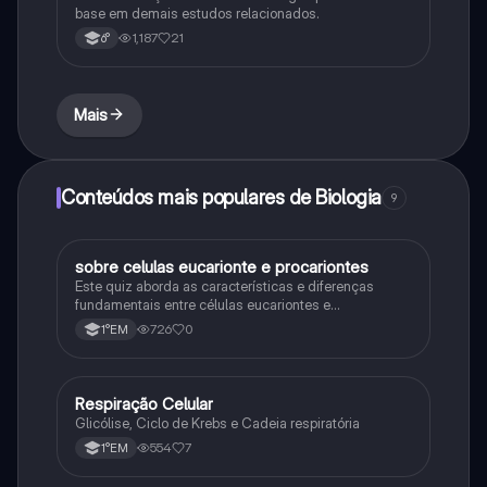
base em demais estudos relacionados.
1,187
21
6°
Mais
Conteúdos mais populares de Biologia
9
sobre celulas eucarionte e procariontes
Biologia
Este quiz aborda as características e diferenças
fundamentais entre células eucariontes e
procariontes.
726
0
1°EM
Respiração Celular
Biologia
Glicólise, Ciclo de Krebs e Cadeia respiratória
554
7
1°EM