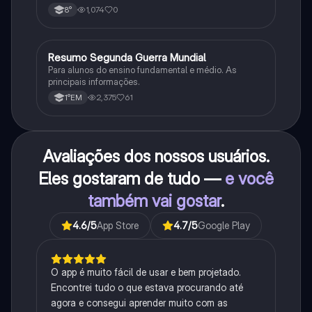
impacto histórico.
1,074
0
8°
Resumo Segunda Guerra Mundial
História
Para alunos do ensino fundamental e médio. As
principais informações.
2,375
61
1°EM
Avaliações dos nossos usuários.
Eles gostaram de tudo —
e você
também vai gostar
.
4.6
/5
App Store
4.7
/5
Google Play
O app é muito fácil de usar e bem projetado.
Encontrei tudo o que estava procurando até
agora e consegui aprender muito com as