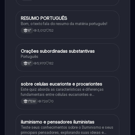
RESUMO PORTUGUÊS
Português
Bom, o texto fala do resumo da matéria português!
3,012
52
8°
Orações subordinadas substantivas
Português
Português
5,970
82
8°
sobre celulas eucarionte e procariontes
Biologia
Este quiz aborda as características e diferenças
fundamentais entre células eucariontes e
procariontes.
726
0
1°EM
iluminismo e pensadores iluministas
História
Teste seus conhecimentos sobre o Iluminismo e seus
principais pensadores, explorando suas ideias e