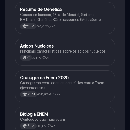
Resumo de Genética
Biologia
Conceitos básicos, 1ª lei de Mendel, Sistema
RH,Dicas, GenéticaXCromossomos (Mutações e
Variações Genéticas).
1,372
26
1°EM
Ácidos Nucleicos
Biologia
Principais características sobre os ácidos nucleicos
1,135
21
9°
Cronograma Enem 2025
Matematica
Cronograma com todos os conteúdos para o Enem.
@crismedicina
11,904
336
3°EM
Biologia ENEM
Ciência
Conteúdos que mais caem
1,821
46
1°EM