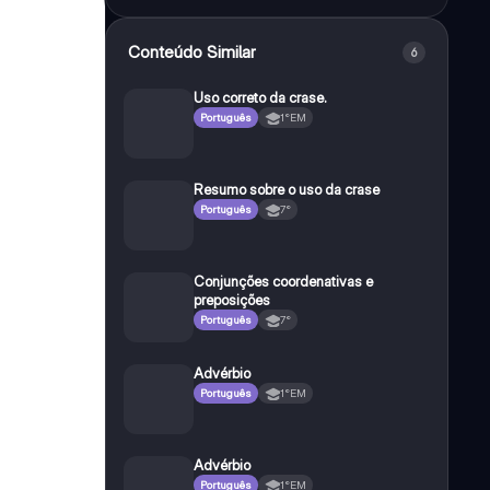
Conteúdo Similar
6
Uso correto da crase.
Português
1°EM
Resumo sobre o uso da crase
Português
7°
Conjunções coordenativas e
preposições
Português
7°
Advérbio
Português
1°EM
Advérbio
Português
1°EM