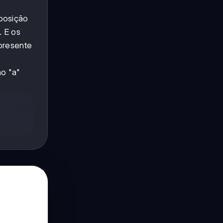
posição
. E os
presente
ão "a"