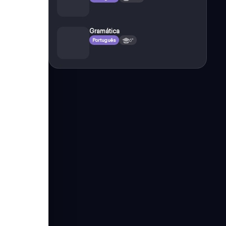
Gramática
Português
6°