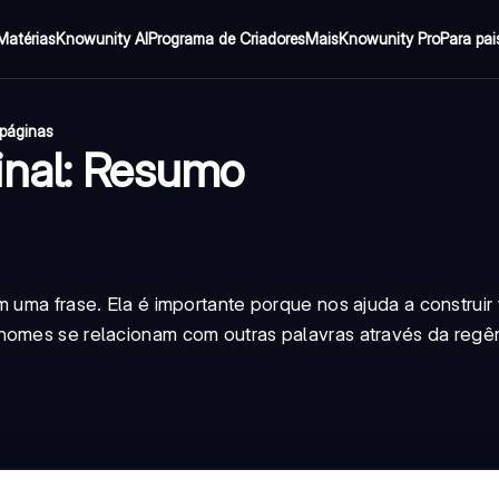
Matérias
Knowunity AI
Programa de Criadores
Mais
Knowunity Pro
Para pai
páginas
inal: Resumo
m uma frase. Ela é importante porque nos ajuda a construir 
nomes se relacionam com outras palavras através da regên