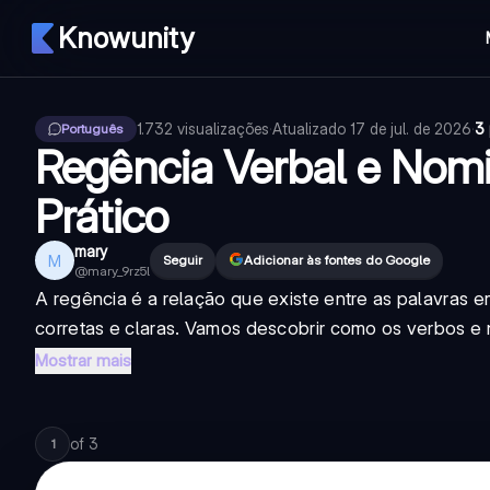
Knowunity
1.732
visualizações
·
Atualizado
17 de jul. de 2026
·
3 
Português
Regência Verbal e Nom
Prático
mary
M
Seguir
Adicionar às fontes do Google
@
mary_9rz5l
A regência é a relação que existe entre as palavras e
corretas e claras. Vamos descobrir como os verbos e 
Mostrar mais
of
3
1