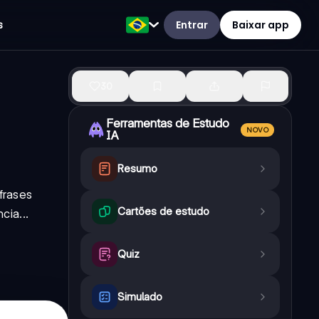
Entrar
Baixar app
s
30
Ferramentas de Estudo
NOVO
IA
Resumo
frases
Cartões de estudo
cia...
Quiz
Simulado