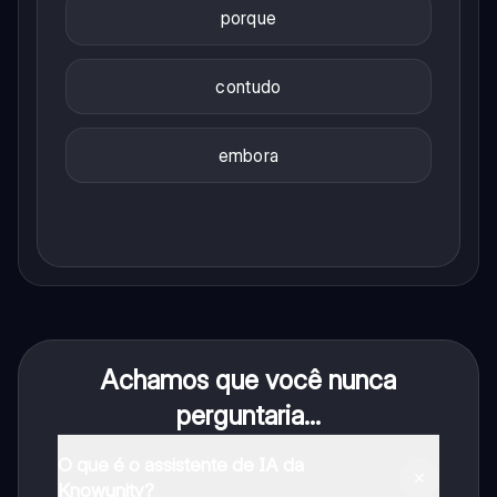
porque
contudo
embora
Achamos que você nunca
perguntaria...
O que é o assistente de IA da
Knowunity?