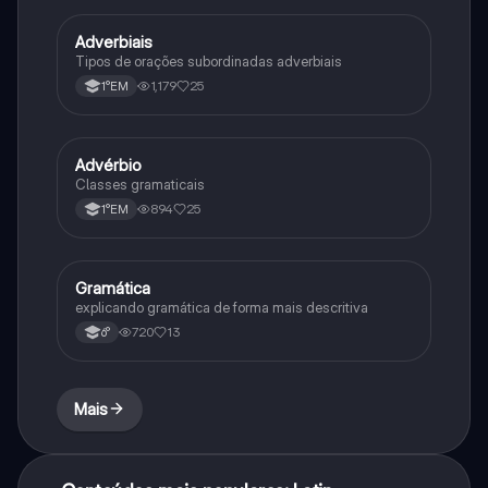
Adverbiais
Português
Tipos de orações subordinadas adverbiais
1,179
25
1°EM
Advérbio
Português
Classes gramaticais
894
25
1°EM
Gramática
Português
explicando gramática de forma mais descritiva
720
13
6°
Mais