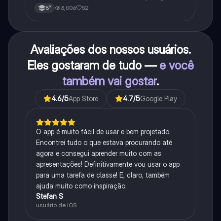
3,006
52
8°
Avaliações dos nossos usuários.
Eles gostaram de tudo —
e você
também vai gostar
.
4.6
/5
App Store
4.7
/5
Google Play
O app é muito fácil de usar e bem projetado.
Encontrei tudo o que estava procurando até
agora e consegui aprender muito com as
apresentações! Definitivamente vou usar o app
para uma tarefa de classe! E, claro, também
ajuda muito como inspiração.
Stefan S
usuário de iOS