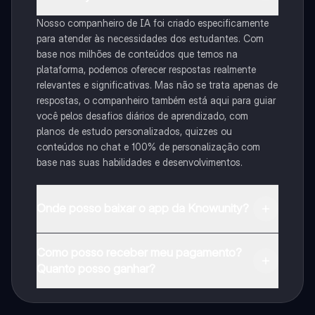
Nosso companheiro de IA foi criado especificamente
para atender às necessidades dos estudantes. Com
base nos milhões de conteúdos que temos na
plataforma, podemos oferecer respostas realmente
relevantes e significativas. Mas não se trata apenas de
respostas, o companheiro também está aqui para guiar
você pelos desafios diários de aprendizado, com
planos de estudo personalizados, quizzes ou
conteúdos no chat e 100% de personalização com
base nas suas habilidades e desenvolvimentos.
Onde posso baixar o app da Knowunity?
Pode descarregar a aplicação na Google Play Store e
Como posso receber meu pagamento?
na Apple App Store.
Quanto posso ganhar?
Sim, tem acesso gratuito ao conteúdo da aplicação e
ao nosso companheiro de IA. Para desbloquear