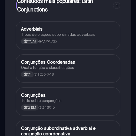
Conteúdos mais populares: Latin
4
Conjunctions
Adverbiais
Português
Tipos de orações subordinadas adverbiais
1,179
25
1°EM
Conjunções Coordenadas
Português
Qual a função e classificações
1,250
48
7°
Conjunções
Português
Tudo sobre conjunções
243
6
2°EM
Conjunção subordinativa adverbial e
Português
conjunção coordenativa