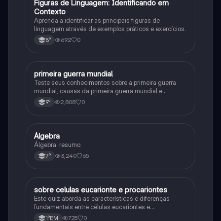
F
Figuras de Linguagem: Identificando em
Português
Contexto
Aprenda a identificar as principais figuras de
linguagem através de exemplos práticos e exercícios.
692
0
8°
primeira guerra mundial
História
Teste seus conhecimentos sobre a primeira guerra
mundial, causas da primeira guerra mundial e
consequências da Primeira Guerra Mundial, fases da
2,808
0
9°
primeira guerra mundial
Álgebra
Matematica
Álgebra: resumo
3,240
65
7°
sobre celulas eucarionte e procariontes
Biologia
Este quiz aborda as características e diferenças
fundamentais entre células eucariontes e
procariontes.
725
0
1°EM