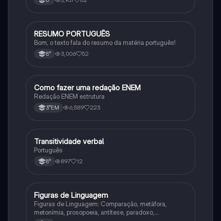
RESUMO PORTUGUÊS
Português
Bom, o texto fala do resumo da matéria português!
3,006
52
8°
Como fazer uma redação ENEM
Português
Redação ENEM estrutura
6,589
223
3°EM
Transitividade verbal
Português
Português
897
12
8°
Figuras de Linguagem
Português
Figuras de Linguagem: Comparação, metáfora,
metonímia, prosopoeia, antítese, paradoxo,
eufemismo, hipérbole e onomatopeia