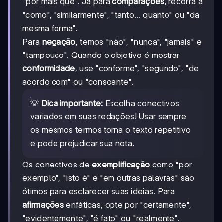
"por mais que". Já para
comparações
, recorra a
"como", "similarmente", "tanto... quanto" ou "da
mesma forma".
Para
negação
, temos "não", "nunca", "jamais" e
"tampouco". Quando o objetivo é mostrar
conformidade
, use "conforme", "segundo", "de
acordo com" ou "consoante".
💡
Dica importante:
Escolha conectivos
variados em suas redações! Usar sempre
os mesmos termos torna o texto repetitivo
e pode prejudicar sua nota.
Os conectivos de
exemplificação
como "por
exemplo", "isto é" e "em outras palavras" são
ótimos para esclarecer suas ideias. Para
afirmações
enfáticas, opte por "certamente",
"evidentemente", "é fato" ou "realmente".