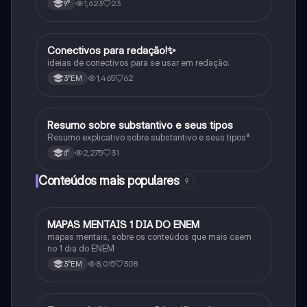
1,623
23
9°
Conectivos para redação!✨
Português
ideias de conectivos para se usar em redação.
1,465
62
3°EM
Resumo sobre substantivo e seus tipos
Português
Resumo explicativo sobre substantivo e seus tipos⁸
2,275
31
6°
Conteúdos mais populares
9
MAPAS MENTAIS 1 DIA DO ENEM
Português
mapas mentais, sobre os conteúdos que mais caem
no 1 dia do ENEM
8,015
308
3°EM