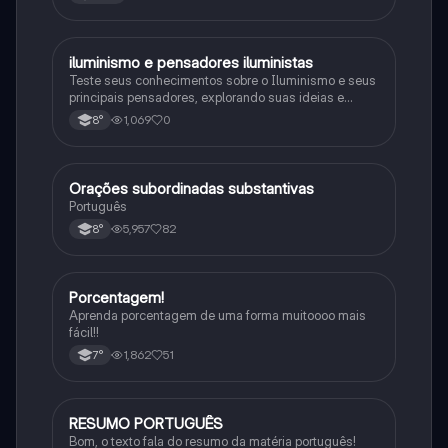
iluminismo e pensadores iluministas
História
Teste seus conhecimentos sobre o Iluminismo e seus
principais pensadores, explorando suas ideias e
impacto histórico.
1,069
0
8°
Orações subordinadas substantivas
Português
Português
5,957
82
8°
Porcentagem!
Matematica
Aprenda porcentagem de uma forma muitoooo mais
fácil!!
1,862
51
7°
RESUMO PORTUGUÊS
Português
Bom, o texto fala do resumo da matéria português!