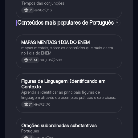
Tempos das conjunções
986
13
8°
Conteúdos mais populares de Português
9
MAPAS MENTAIS 1 DIA DO ENEM
Português
mapas mentais, sobre os conteúdos que mais caem
no 1 dia do ENEM
8,015
308
3°EM
F
Figuras de Linguagem: Identificando em
Português
Contexto
Aprenda a identificar as principais figuras de
linguagem através de exemplos práticos e exercícios.
692
0
8°
Orações subordinadas substantivas
Português
Português
5,957
82
8°