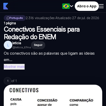
Abra o App
2.316
visualizações
·
Atualizado
27 de jul. de 2026
·
Português
1 página
Conectivos Essenciais para
Redação do ENEM
leticia
L
Seguir
@
leticia_tl7ma
Os conectivos são as palavras que ligam as ideias
em...
Mostrar mais
of
1
1