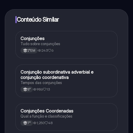
determinadas funcionalidades da aplicação, pode
adquirir o Knowunity Pro.
Conteúdo Similar
Conjunções
Português
Tudo sobre conjunções
243
6
2°EM
Conjunção subordinativa adverbial e
Português
conjunção coordenativa
Tempos das conjunções
986
13
8°
Conjunções Coordenadas
Português
Qual a função e classificações
1,250
48
7°