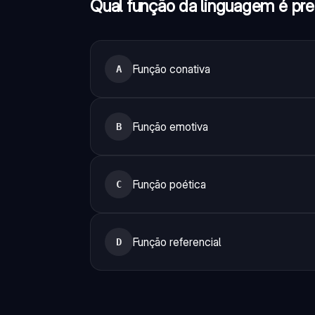
Qual função da linguagem é pre
Função conativa
A
Função emotiva
B
Função poética
C
Função referencial
D