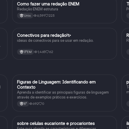
Como fazer uma redação ENEM
T
Português
Redação ENEM estrutura
P
6,591
223
Univ.
Conectivos para redação!✨
R
Português
ideias de conectivos para se usar em redação.
R
1,465
62
3°EM
F
Figuras de Linguagem: Identificando em
p
Português
Contexto
1
T
m
Aprenda a identificar as principais figuras de linguagem
c
através de exemplos práticos e exercícios.
p
692
0
8°
sobre celulas eucarionte e procariontes
i
Biologia
Este quiz aborda as características e diferenças
T