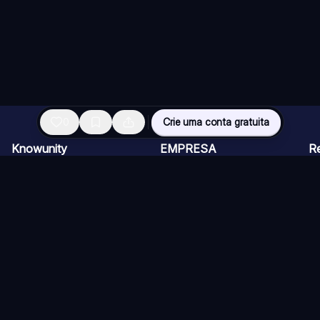
0
Crie uma conta gratuita
Knowunity
EMPRESA
R
Página inicial
CARREIRAS
Vi
Suporte
Programa de Criadores
Ch
Segurança
Kit de imprensa
Ca
Entrar
Qu
Áreas de conhecimento
Re
Si