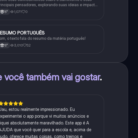
rincipais pensadores, explorando suas ideias e impacto
istórico.
1,071
0
8°
RESUMO PORTUGUÊS
Português
om, o texto fala do resumo da matéria português!
3,010
52
8°
e você também vai gostar
.
Uau, estou realmente impressionado. Eu
experimentei o app porque vi muitos anúncios e
fiquei absolutamente maravilhado. Este app é A
AJUDA que você quer para a escola e, acima de
tudo, oferece muitas coisas, como treinos e