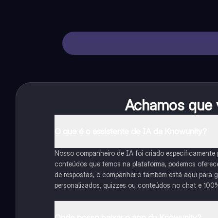
Achamos que v
O que é o assistente de IA da Knowunity?
Nosso companheiro de IA foi criado especificamente
conteúdos que temos na plataforma, podemos oferecer 
de respostas, o companheiro também está aqui para gu
personalizados, quizzes ou conteúdos no chat e 100
Onde posso baixar o app da Knowunity?