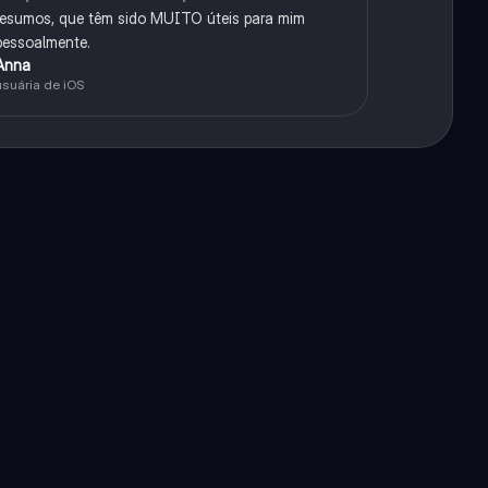
resumos, que têm sido MUITO úteis para mim
pessoalmente.
Anna
usuária de iOS