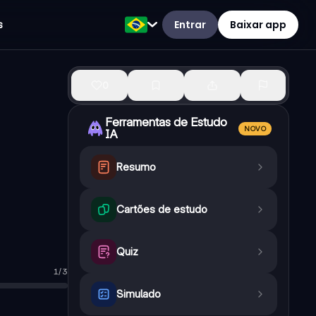
Entrar
Baixar app
s
0
Ferramentas de Estudo
NOVO
IA
Resumo
Cartões de estudo
Quiz
1
/
3
Simulado