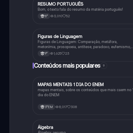
RESUMO PORTUGUÊS
Português
Bom, o texto fala do resumo da matéria português!
3,010
52
8°
Figuras de Linguagem
Português
Figuras de Linguagem: Comparação, metáfora,
metonímia, prosopoeia, antítese, paradoxo, eufemismo,
hipérbole e onomatopeia
1,625
23
9°
Conteúdos mais populares
9
MAPAS MENTAIS 1 DIA DO ENEM
Português
mapas mentais, sobre os conteúdos que mais caem no 
dia do ENEM
8,017
308
3°EM
Álgebra
Matematica
Álgebra: resumo