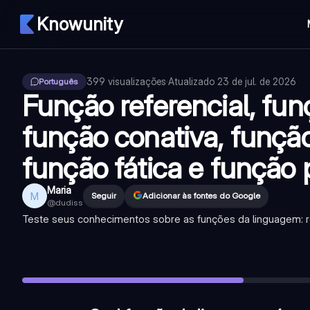
Knowunity
399
visualizações
·
Atualizado
23 de jul. de 2026
Português
Função referencial, fun
função conativa, função
função fática e função 
Maria
M
Seguir
Adicionar às fontes do Google
@
dudiss
Teste seus conhecimentos sobre as funções da linguagem: refer
Qual função da linguagem é predominante em textos jornalís
A função emotiva é focada no emissor, expressando seus s
Que tipo de textos utilizam a função metalinguística de forma