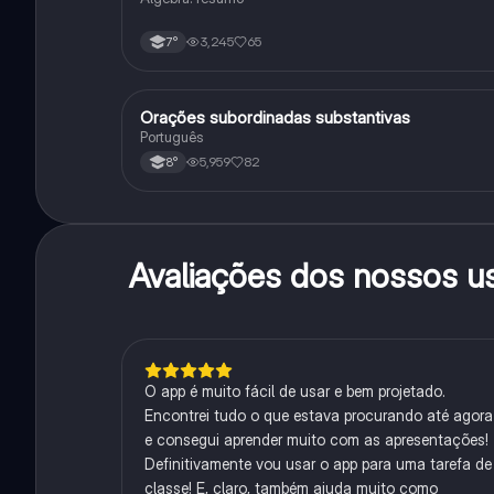
3,245
65
7°
Orações subordinadas substantivas
Português
Português
5,959
82
8°
Avaliações dos nossos u
O app é muito fácil de usar e bem projetado.
Encontrei tudo o que estava procurando até agora
e consegui aprender muito com as apresentações!
Definitivamente vou usar o app para uma tarefa de
classe! E, claro, também ajuda muito como