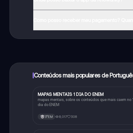
Pode descarregar a aplicação na Google Play Store e 
Como posso receber meu pagamento? Quant
Sim, tem acesso gratuito ao conteúdo da aplicação 
funcionalidades da aplicação, pode adquirir o Knowun
Conteúdos mais populares de Portuguê
MAPAS MENTAIS 1 DIA DO ENEM
Português
mapas mentais, sobre os conteúdos que mais caem no 
dia do ENEM
8,017
308
3°EM