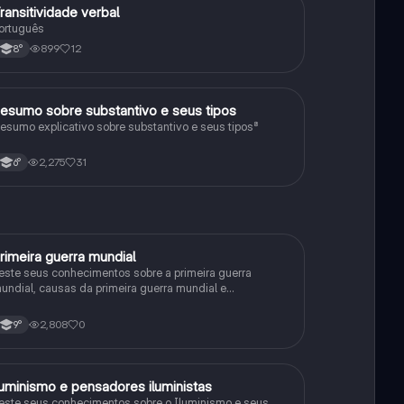
ransitividade verbal
Português
ortuguês
899
12
8°
esumo sobre substantivo e seus tipos
Português
esumo explicativo sobre substantivo e seus tipos⁸
2,275
31
6°
rimeira guerra mundial
História
este seus conhecimentos sobre a primeira guerra
undial, causas da primeira guerra mundial e
onsequências da Primeira Guerra Mundial, fases da
rimeira guerra mundial
2,808
0
9°
luminismo e pensadores iluministas
História
este seus conhecimentos sobre o Iluminismo e seus