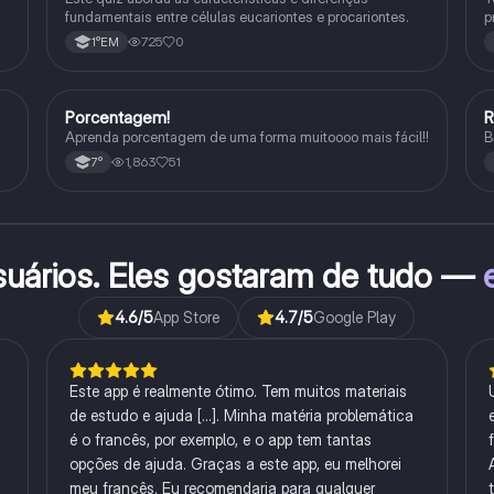
fundamentais entre células eucariontes e procariontes.
p
h
725
0
1°EM
Porcentagem!
Matematica
Aprenda porcentagem de uma forma muitoooo mais fácil!!
B
1,863
51
7°
suários. Eles gostaram de tudo —
4.6
/5
App Store
4.7
/5
Google Play
Este app é realmente ótimo. Tem muitos materiais
de estudo e ajuda [...]. Minha matéria problemática
é o francês, por exemplo, e o app tem tantas
opções de ajuda. Graças a este app, eu melhorei
meu francês. Eu recomendaria para qualquer