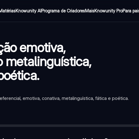
Matérias
Knowunity AI
Programa de Criadores
Mais
Knowunity Pro
Para pai
ção emotiva,
 metalinguística,
poética.
encial, emotiva, conativa, metalinguística, fática e poética.
ticos?
—
Função referencial
entimentos e emoções. Verdadeiro ou Falso?
—
Verdadeiro
 explícita?
—
Dicionários e gramáticas