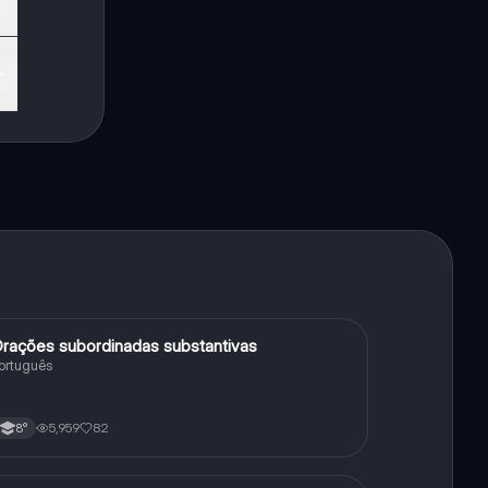
rações subordinadas substantivas
Português
ortuguês
5,959
82
8°