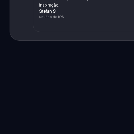
inspiração.
Stefan S
usuário de iOS