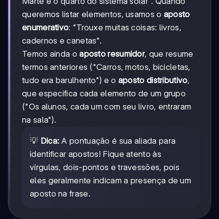
Marte é o quarto do sistema solar". Quando
queremos listar elementos, usamos o
aposto
enumerativo
: "Trouxe muitas coisas: livros,
cadernos e canetas".
Temos ainda o
aposto resumidor
, que resume
termos anteriores ("Carros, motos, bicicletas,
tudo era barulhento") e o
aposto distributivo
,
que especifica cada elemento de um grupo
("Os alunos, cada um com seu livro, entraram
na sala").
💡
Dica:
A pontuação é sua aliada para
identificar apostos! Fique atento às
vírgulas, dois-pontos e travessões, pois
eles geralmente indicam a presença de um
aposto na frase.