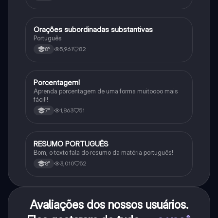
Orações subordinadas substantivas
Português
Português
5,961
82
8°
Porcentagem!
Matematica
Aprenda porcentagem de uma forma muitoooo mais
fácil!!
1,863
51
7°
RESUMO PORTUGUÊS
Português
Bom, o texto fala do resumo da matéria português!
3,010
52
8°
Avaliações dos nossos usuários.