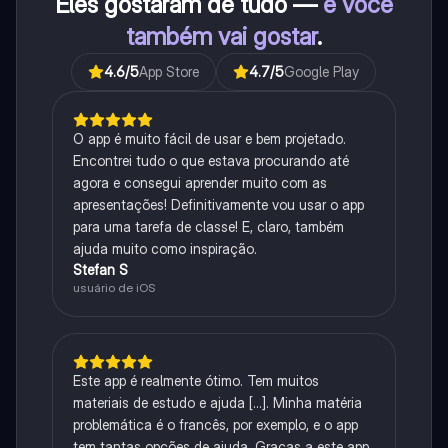
Eles gostaram de tudo —
e você
também vai gostar
.
4.6
/5
App Store
4.7
/5
Google Play
O app é muito fácil de usar e bem projetado.
Encontrei tudo o que estava procurando até
agora e consegui aprender muito com as
apresentações! Definitivamente vou usar o app
para uma tarefa de classe! E, claro, também
ajuda muito como inspiração.
Stefan S
usuário de iOS
Este app é realmente ótimo. Tem muitos
materiais de estudo e ajuda [...]. Minha matéria
problemática é o francês, por exemplo, e o app
tem tantas opções de ajuda. Graças a este app,