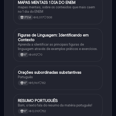
MAPAS MENTAIS 1 DIA DO ENEM
Português
mapas mentais, sobre os conteúdos que mais caem
no 1 dia do ENEM
8,017
308
3°EM
F
Figuras de Linguagem: Identificando em
Português
Contexto
Aprenda a identificar as principais figuras de
linguagem através de exemplos práticos e exercícios.
692
0
8°
Orações subordinadas substantivas
Português
Português
5,961
82
8°
RESUMO PORTUGUÊS
Português
Bom, o texto fala do resumo da matéria português!
3,010
52
8°