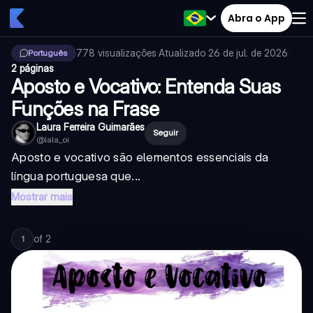
Abra o App
778
visualizações
·
Atualizado
26 de jul. de 2026
·
Português
2 páginas
Aposto e Vocativo: Entenda Suas
Funções na Frase
Laura Ferreira Guimarães
Seguir
@
lala_oi
Aposto e vocativo são elementos essenciais da
língua portuguesa que...
Mostrar mais
of
2
1