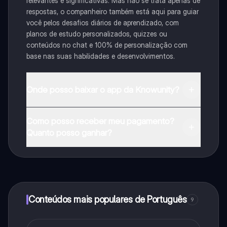
relevantes e significativas. Mas não se trata apenas de
respostas, o companheiro também está aqui para guiar
você pelos desafios diários de aprendizado, com
planos de estudo personalizados, quizzes ou
conteúdos no chat e 100% de personalização com
base nas suas habilidades e desenvolvimentos.
Onde posso baixar o app da Knowunity?
Pode descarregar a aplicação na Google Play Store e
Como posso receber meu pagamento?
na Apple App Store.
Quanto posso ganhar?
Sim, tem acesso gratuito ao conteúdo da aplicação e
ao nosso companheiro de IA. Para desbloquear
determinadas funcionalidades da aplicação, pode
adquirir o Knowunity Pro.
Conteúdos mais populares de Português
9