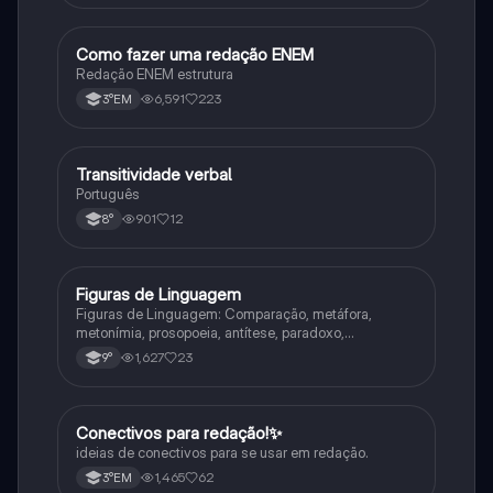
Como fazer uma redação ENEM
Português
Redação ENEM estrutura
6,591
223
3°EM
Transitividade verbal
Português
Português
901
12
8°
Figuras de Linguagem
Português
Figuras de Linguagem: Comparação, metáfora,
metonímia, prosopoeia, antítese, paradoxo,
eufemismo, hipérbole e onomatopeia
1,627
23
9°
Conectivos para redação!✨
Português
ideias de conectivos para se usar em redação.
1,465
62
3°EM