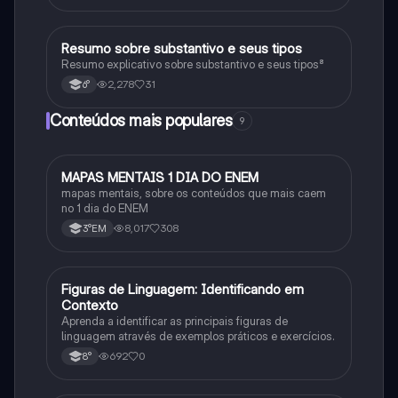
Resumo sobre substantivo e seus tipos
Português
Resumo explicativo sobre substantivo e seus tipos⁸
2,278
31
6°
Conteúdos mais populares
9
MAPAS MENTAIS 1 DIA DO ENEM
Português
mapas mentais, sobre os conteúdos que mais caem
no 1 dia do ENEM
8,017
308
3°EM
F
Figuras de Linguagem: Identificando em
Português
Contexto
Aprenda a identificar as principais figuras de
linguagem através de exemplos práticos e exercícios.
692
0
8°