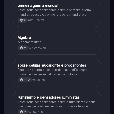
primeira guerra mundial
História
Teste seus conhecimentos sobre a primeira guerra
mundial, causas da primeira guerra mundial e
consequências da Primeira Guerra Mundial, fases da
2,809
0
9°
primeira guerra mundial
Álgebra
Matematica
Álgebra: resumo
3,246
65
7°
sobre celulas eucarionte e procariontes
Biologia
Este quiz aborda as características e diferenças
fundamentais entre células eucariontes e
procariontes.
725
0
1°EM
iluminismo e pensadores iluministas
História
Teste seus conhecimentos sobre o Iluminismo e seus
principais pensadores, explorando suas ideias e
impacto histórico.
1,072
0
8°