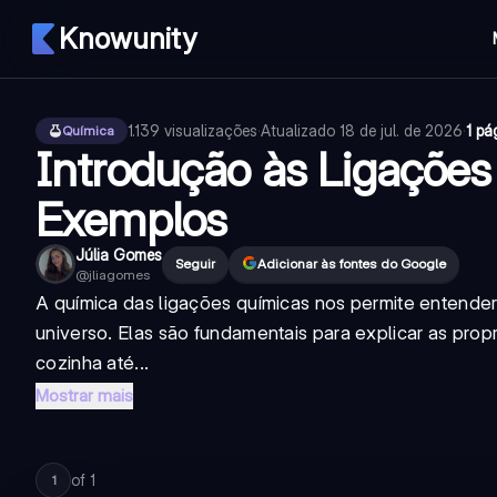
Knowunity
1.139
visualizações
·
Atualizado
18 de jul. de 2026
·
1 pá
Química
Introdução às Ligações
Exemplos
Júlia Gomes
Seguir
Adicionar às fontes do Google
@
jliagomes
A química das ligações químicas nos permite entende
universo. Elas são fundamentais para explicar as prop
cozinha até...
Mostrar mais
of
1
1