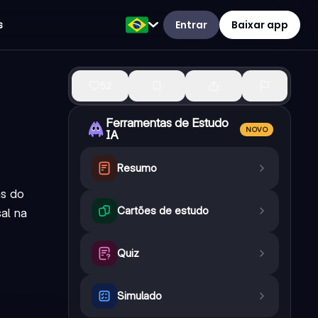
Entrar
Baixar app
s
52
Ferramentas de Estudo
NOVO
IA
Resumo
as do
Cartões de estudo
al na
Quiz
Simulado