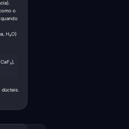
cia).
 como o
, quando
ua, H₂O)
(CaF₂),
 dúcteis.