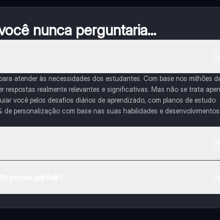
ocê nunca perguntaria...
 para atender às necessidades dos estudantes. Com base nos milhões d
respostas realmente relevantes e significativas. Mas não se trata ape
iar você pelos desafios diários de aprendizado, com planos de estudo
% de personalização com base nas suas habilidades e desenvolvimentos
na Apple App Store.
o posso ganhar?
e ao nosso companheiro de IA. Para desbloquear determinadas
ity Pro.