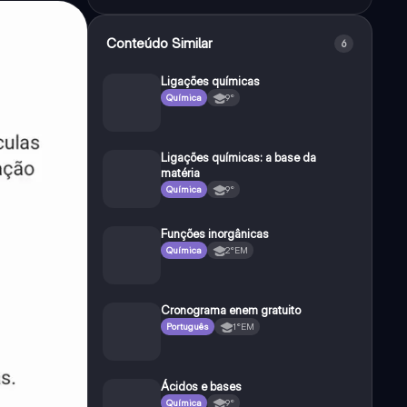
Conteúdo Similar
6
Ligações químicas
Química
9°
Ligações químicas: a base da
matéria
Química
9°
Funções inorgânicas
Química
2°EM
Cronograma enem gratuito
Português
1°EM
Ácidos e bases
Química
9°