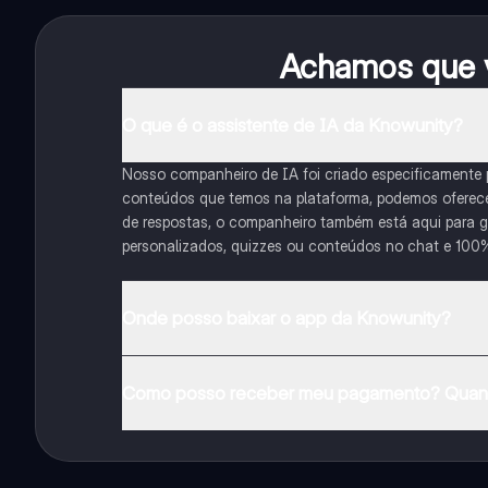
Achamos que v
O que é o assistente de IA da Knowunity?
Nosso companheiro de IA foi criado especificamente
conteúdos que temos na plataforma, podemos oferecer 
de respostas, o companheiro também está aqui para gu
personalizados, quizzes ou conteúdos no chat e 100
Onde posso baixar o app da Knowunity?
Pode descarregar a aplicação na Google Play Store e 
Como posso receber meu pagamento? Quant
Sim, tem acesso gratuito ao conteúdo da aplicação 
funcionalidades da aplicação, pode adquirir o Knowun