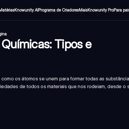
Matérias
Knowunity AI
Programa de Criadores
Mais
Knowunity Pro
Para pai
gina
 Químicas: Tipos e
r como os átomos se unem para formar todas as substânci
riedades de todos os materiais que nos rodeiam, desde o s