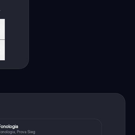
.
Fonologia
Português
onologia, Prova Sieg