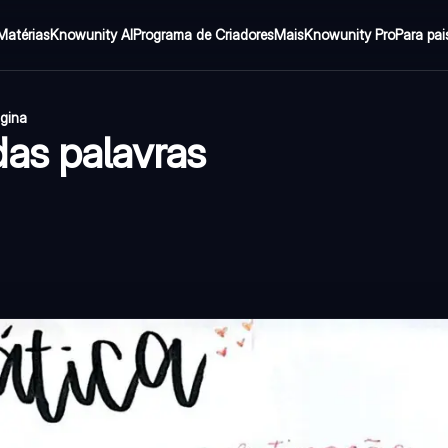
Matérias
Knowunity AI
Programa de Criadores
Mais
Knowunity Pro
Para pai
ágina
as palavras