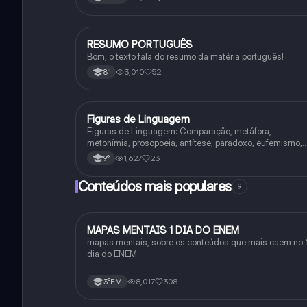
RESUMO PORTUGUÊS
Português
Bom, o texto fala do resumo da matéria português!
3,010
52
8°
Figuras de Linguagem
Português
Figuras de Linguagem: Comparação, metáfora,
metonímia, prosopoeia, antítese, paradoxo, eufemismo,
hipérbole e onomatopeia
1,627
23
9°
Conteúdos mais populares
9
MAPAS MENTAIS 1 DIA DO ENEM
Português
mapas mentais, sobre os conteúdos que mais caem no 
dia do ENEM
8,017
308
3°EM