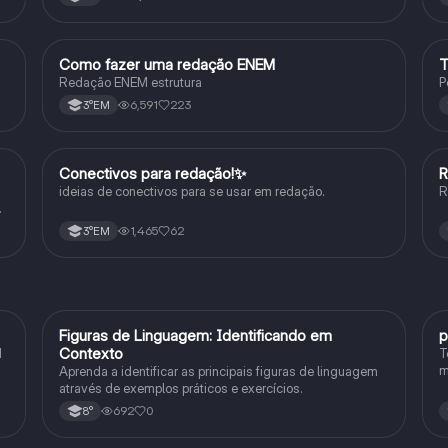
Como fazer uma redação ENEM
T
Português
Redação ENEM estrutura
P
6,591
223
3°EM
Conectivos para redação!✨
R
Português
ideias de conectivos para se usar em redação.
R
1,465
62
3°EM
F
Figuras de Linguagem: Identificando em
p
Português
Contexto
1
T
m
Aprenda a identificar as principais figuras de linguagem
c
através de exemplos práticos e exercícios.
p
692
0
8°