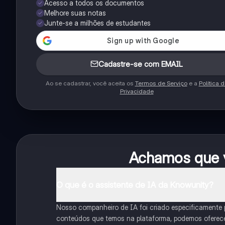
Acesso a todos os documentos
Melhore suas notas
Junte-se a milhões de estudantes
Cadastre-se com EMAIL
Ao se cadastrar, você aceita os
Termos de Serviço
e a
Política 
Privacidade
Achamos que v
O que é o assistente de IA da Knowunity?
Nosso companheiro de IA foi criado especificamente
conteúdos que temos na plataforma, podemos oferecer 