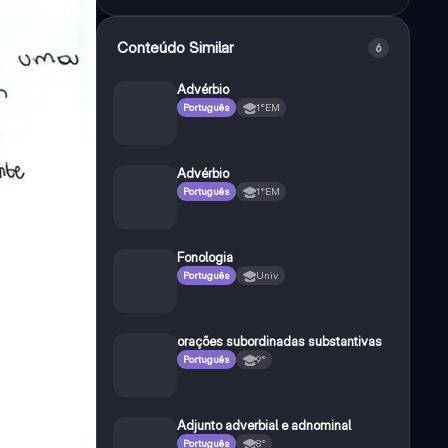
Conteúdo Similar
6
Advérbio
Português
1°EM
Advérbio
Português
1°EM
Fonologia
Português
Univ.
orações subordinadas substantivas
Português
9°
Adjunto adverbial e adnominal
Português
8°