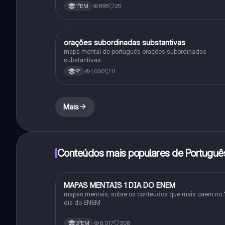
895
25
1°EM
orações subordinadas substantivas
Português
mapa mental de português orações subordinadas
substantivas
1,000
11
9°
Mais
Conteúdos mais populares de Portuguê
MAPAS MENTAIS 1 DIA DO ENEM
Português
mapas mentais, sobre os conteúdos que mais caem no 
dia do ENEM
8,017
308
3°EM