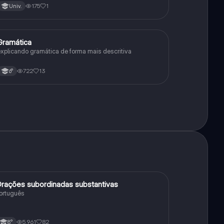
175
1
Univ.
Gramática
Português
xplicando gramática de forma mais descritiva
722
13
6°
rações subordinadas substantivas
Português
ortuguês
5,961
82
8°