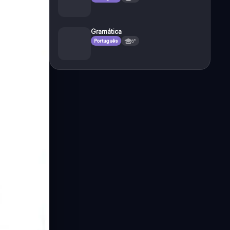
Gramática
Português
6°