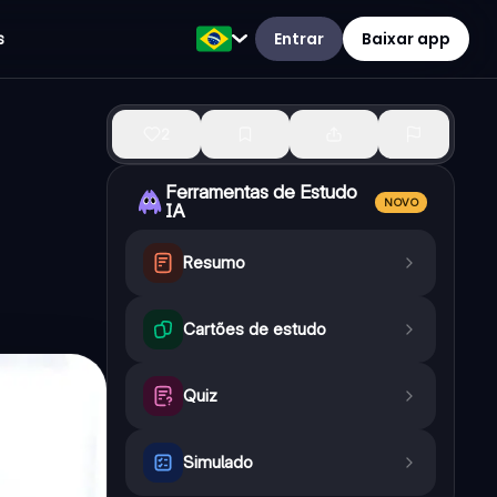
Entrar
Baixar app
s
2
Ferramentas de Estudo
NOVO
IA
Resumo
Cartões de estudo
Quiz
Simulado