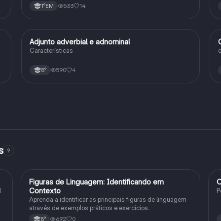
533
14
1°EM
Adjunto adverbial e adnominal
Português
Características
e
590
4
8°
s
9
F
Figuras de Linguagem: Identificando em
O
Português
Contexto
1
P
Aprenda a identificar as principais figuras de linguagem
através de exemplos práticos e exercícios.
692
0
8°