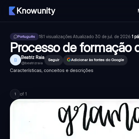
Knowunity
181
visualizações
·
Atualizado
30 de jul. de 2026
·
1 p
Português
Processo de formação d
Beatriz Raia
B
Seguir
Adicionar às fontes do Google
@
beatrizraia
Características, conceitos e descrições
of
1
1