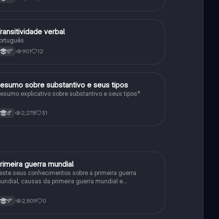
ransitividade verbal
Português
ortuguês
901
12
8°
esumo sobre substantivo e seus tipos
Português
esumo explicativo sobre substantivo e seus tipos⁸
2,278
31
6°
rimeira guerra mundial
História
este seus conhecimentos sobre a primeira guerra
undial, causas da primeira guerra mundial e
onsequências da Primeira Guerra Mundial, fases da
rimeira guerra mundial
2,809
0
9°