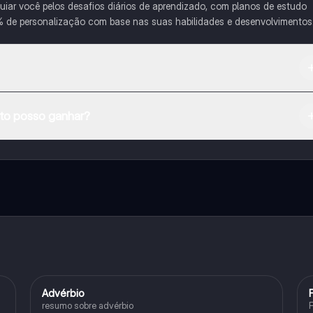
iar você pelos desafios diários de aprendizado, com planos de estudo
% de personalização com base nas suas habilidades e desenvolvimentos
na Apple App Store.
o posso ganhar?
e ao nosso companheiro de IA. Para desbloquear determinadas
ity Pro.
Advérbio
Português
resumo sobre advérbio
F