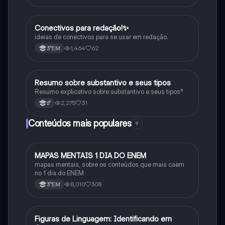
Conectivos para redação!✨
Português
ideias de conectivos para se usar em redação.
1,464
62
3°EM
Resumo sobre substantivo e seus tipos
Português
Resumo explicativo sobre substantivo e seus tipos⁸
2,275
31
6°
Conteúdos mais populares
9
MAPAS MENTAIS 1 DIA DO ENEM
Português
mapas mentais, sobre os conteúdos que mais caem
no 1 dia do ENEM
8,010
308
3°EM
F
Figuras de Linguagem: Identificando em
Português