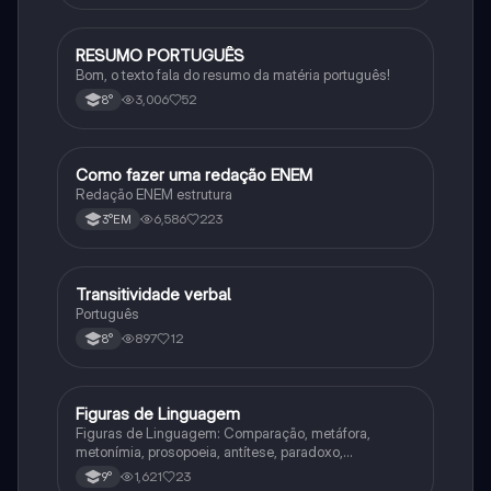
RESUMO PORTUGUÊS
Português
Bom, o texto fala do resumo da matéria português!
3,006
52
8°
Como fazer uma redação ENEM
Português
Redação ENEM estrutura
6,586
223
3°EM
Transitividade verbal
Português
Português
897
12
8°
Figuras de Linguagem
Português
Figuras de Linguagem: Comparação, metáfora,
metonímia, prosopoeia, antítese, paradoxo,
eufemismo, hipérbole e onomatopeia
1,621
23
9°