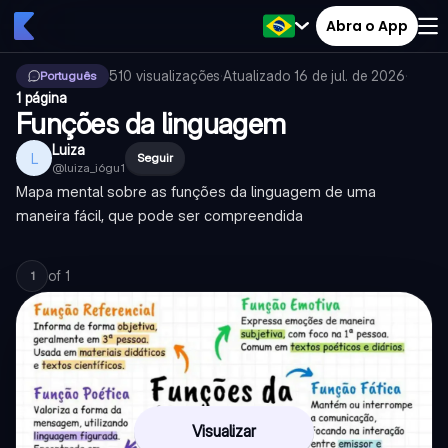
Abra o App
510
visualizações
·
Atualizado
16 de jul. de 2026
·
Português
1 página
Funções da linguagem
Luiza
L
Seguir
@
luiza_i6gu1
Mapa mental sobre as funções da linguagem de uma
maneira fácil, que pode ser compreendida
of
1
1
Visualizar