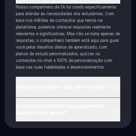
Nosso companheiro de IA foi criado especificamente
para atender às necessidades dos estudantes. Com
base nos milhões de conteúdos que temos na
plataforma, podemos oferecer respostas realmente
relevantes e significativas. Mas não se trata apenas de
respostas, o companheiro também está aqui para guiar
você pelos desafios diários de aprendizado, com
planos de estudo personalizados, quizzes ou
conteúdos no chat e 100% de personalização com
base nas suas habilidades e desenvolvimentos.
Onde posso baixar o app da Knowunity?
Pode descarregar a aplicação na Google Play Store e
Como posso receber meu pagamento?
na Apple App Store.
Quanto posso ganhar?
Sim, tem acesso gratuito ao conteúdo da aplicação e
ao nosso companheiro de IA. Para desbloquear