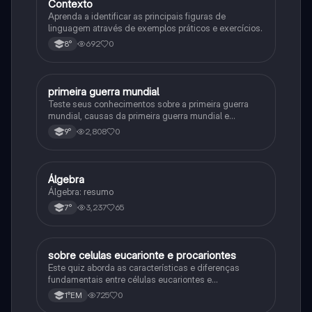
Contexto
Aprenda a identificar as principais figuras de
linguagem através de exemplos práticos e exercícios.
692
0
8°
primeira guerra mundial
História
Teste seus conhecimentos sobre a primeira guerra
mundial, causas da primeira guerra mundial e
consequências da Primeira Guerra Mundial, fases da
2,808
0
9°
primeira guerra mundial
Álgebra
Matematica
Álgebra: resumo
3,237
65
7°
sobre celulas eucarionte e procariontes
Biologia
Este quiz aborda as características e diferenças
fundamentais entre células eucariontes e
procariontes.
725
0
1°EM