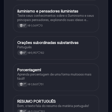
iluminismo e pensadores iluministas
História
Teste seus conhecimentos sobre o Iluminismo e seus
principais pensadores, explorando suas ideias e
impacto histórico.
1,069
0
8°
Orações subordinadas substantivas
Português
Português
5,957
82
8°
Porcentagem!
Matematica
Aprenda porcentagem de uma forma muitoooo mais
fácil!!
1,860
51
7°
RESUMO PORTUGUÊS
Português
Bom, o texto fala do resumo da matéria português!
3,006
52
8°