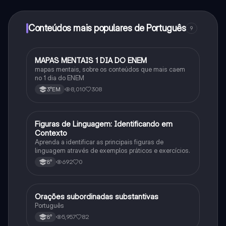
determinadas funcionalidades da aplicação, pode
adquirir o Knowunity Pro.
Conteúdos mais populares de Português
9
MAPAS MENTAIS 1 DIA DO ENEM
Português
mapas mentais, sobre os conteúdos que mais caem
no 1 dia do ENEM
8,010
308
3°EM
F
Figuras de Linguagem: Identificando em
Português
Contexto
Aprenda a identificar as principais figuras de
linguagem através de exemplos práticos e exercícios.
692
0
8°
Orações subordinadas substantivas
Português
Português
5,957
82
8°