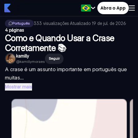
Abra o App
333
visualizações
·
Atualizado
19 de jul. de 2026
·
Português
4 páginas
Como e Quando Usar a Crase
Corretamente 📚
kamilly
Seguir
@
kamillymoraes
A crase é um assunto importante em português que
muitas...
Mostrar mais