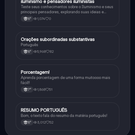
iluminismo e pensadores iluministas
História
Teste seus conhecimentos sobre o Iluminismo e seus
principais pensadores, explorando suas ideias e
impacto histórico.
1,074
0
8°
Orações subordinadas substantivas
Português
Português
5,968
82
8°
Porcentagem!
Matematica
Aprenda porcentagem de uma forma muitoooo mais
fácil!!
1,868
51
7°
RESUMO PORTUGUÊS
Português
Bom, o texto fala do resumo da matéria português!
3,012
52
8°