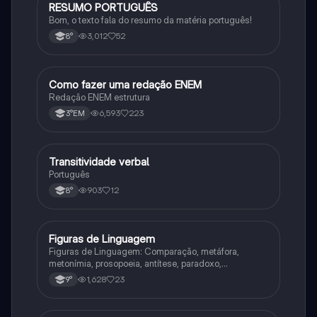
RESUMO PORTUGUÊS
Português
Bom, o texto fala do resumo da matéria português!
3,012
52
8°
Como fazer uma redação ENEM
Português
Redação ENEM estrutura
6,593
223
3°EM
Transitividade verbal
Português
Português
903
12
8°
Figuras de Linguagem
Português
Figuras de Linguagem: Comparação, metáfora,
metonímia, prosopoeia, antítese, paradoxo,
eufemismo, hipérbole e onomatopeia
1,628
23
9°