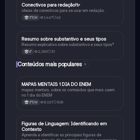
Conectivos para redação!✨
Português
ideias de conectivos para se usar em redação.
1,467
62
3°EM
Resumo sobre substantivo e seus tipos
Português
Resumo explicativo sobre substantivo e seus tipos⁸
2,280
31
6°
Conteúdos mais populares
9
MAPAS MENTAIS 1 DIA DO ENEM
Português
mapas mentais, sobre os conteúdos que mais caem
no 1 dia do ENEM
8,021
308
3°EM
F
Figuras de Linguagem: Identificando em
Português
Contexto
Aprenda a identificar as principais figuras de
linguagem através de exemplos práticos e exercícios.