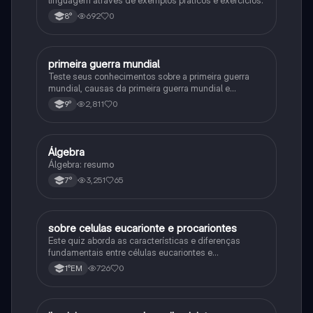
692
0
8°
primeira guerra mundial
História
Teste seus conhecimentos sobre a primeira guerra
mundial, causas da primeira guerra mundial e
consequências da Primeira Guerra Mundial, fases da
2,811
0
9°
primeira guerra mundial
Álgebra
Matematica
Álgebra: resumo
3,251
65
7°
sobre celulas eucarionte e procariontes
Biologia
Este quiz aborda as características e diferenças
fundamentais entre células eucariontes e
procariontes.
726
0
1°EM