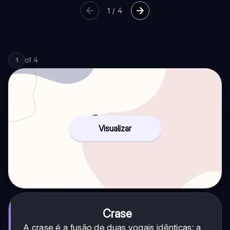
1
/
4
of
4
1
Visualizar
Crase
A crase é a fusão de duas vogais idênticas: a