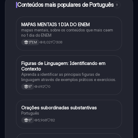
Conteúdos mais populares de Português
9
MAPAS MENTAIS 1 DIA DO ENEM
Português
mapas mentais, sobre os conteúdos que mais caem
no 1 dia do ENEM
8,021
308
3°EM
F
Figuras de Linguagem: Identificando em
Português
Contexto
Aprenda a identificar as principais figuras de
linguagem através de exemplos práticos e exercícios.
692
0
8°
Orações subordinadas substantivas
Português
Português
5,968
82
8°