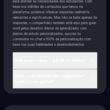
para atender às necessidades dos estudantes. Com
base nos milhões de conteúdos que temos na
plataforma, podemos oferecer respostas realmente
relevantes e significativas. Mas não se trata apenas de
respostas, o companheiro também está aqui para guiar
você pelos desafios diários de aprendizado, com
planos de estudo personalizados, quizzes ou
conteúdos no chat e 100% de personalização com
base nas suas habilidades e desenvolvimentos.
Onde posso baixar o app da Knowunity?
Pode descarregar a aplicação na Google Play Store e
Como posso receber meu pagamento?
na Apple App Store.
Quanto posso ganhar?
Sim, tem acesso gratuito ao conteúdo da aplicação e
ao nosso companheiro de IA. Para desbloquear
determinadas funcionalidades da aplicação, pode
adquirir o Knowunity Pro.