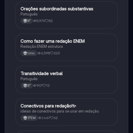
Orações subordinadas substantivas
Português
Português
5,970
82
8°
Como fazer uma redação ENEM
Português
Redação ENEM estrutura
6,598
223
Univ.
Transitividade verbal
Português
Português
907
12
8°
Conectivos para redação!✨
Português
ideias de conectivos para se usar em redação.
1,467
62
3°EM