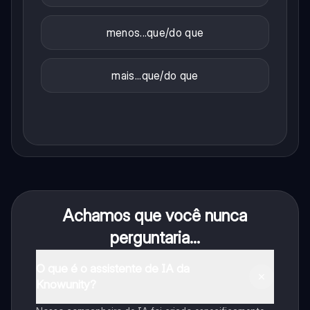
menos...que/do que
mais...que/do que
Achamos que você nunca
perguntaria...
O que é o assistente de IA da
Knowunity?