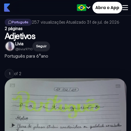
Abra o App
257
visualizações
·
Atualizado
31 de jul. de 2026
·
Português
2 páginas
Adjetivos
Lívia
Seguir
@
livia9710
Português para 6⁰ano
of
2
1