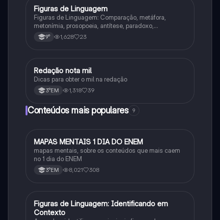
Figuras de Linguagem
Português
Figuras de Linguagem: Comparação, metáfora,
metonímia, prosopoeia, antítese, paradoxo,
eufemismo, hipérbole e onomatopeia
1,628
23
9°
Redação nota mil
Português
Dicas para obter o mil na redação
1,318
39
3°EM
Conteúdos mais populares
9
MAPAS MENTAIS 1 DIA DO ENEM
Português
mapas mentais, sobre os conteúdos que mais caem
no 1 dia do ENEM
8,021
308
3°EM
F
Figuras de Linguagem: Identificando em
Português
Contexto