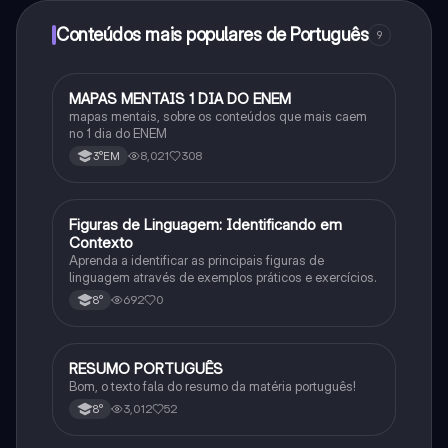
adquirir o Knowunity Pro.
Conteúdos mais populares de Português
9
MAPAS MENTAIS 1 DIA DO ENEM
Português
mapas mentais, sobre os conteúdos que mais caem
no 1 dia do ENEM
8,021
308
3°EM
F
Figuras de Linguagem: Identificando em
Português
Contexto
Aprenda a identificar as principais figuras de
linguagem através de exemplos práticos e exercícios.
692
0
8°
RESUMO PORTUGUÊS
Português
Bom, o texto fala do resumo da matéria português!
3,012
52
8°