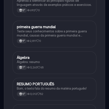
Aprenda a identificar as principais figuras de
linguagem através de exemplos práticos e exercícios.
692
0
8°
primeira guerra mundial
História
Teste seus conhecimentos sobre a primeira guerra
mundial, causas da primeira guerra mundial e
consequências da Primeira Guerra Mundial, fases da
2,811
0
9°
primeira guerra mundial
Álgebra
Matematica
Álgebra: resumo
3,263
65
7°
RESUMO PORTUGUÊS
Português
Bom, o texto fala do resumo da matéria português!
3,012
52
8°