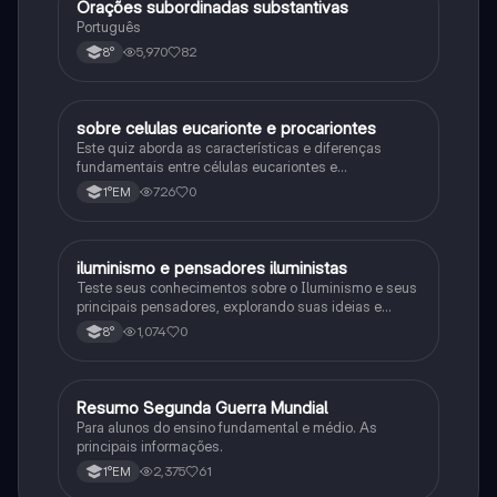
Orações subordinadas substantivas
Português
Português
5,970
82
8°
sobre celulas eucarionte e procariontes
Biologia
Este quiz aborda as características e diferenças
fundamentais entre células eucariontes e
procariontes.
726
0
1°EM
iluminismo e pensadores iluministas
História
Teste seus conhecimentos sobre o Iluminismo e seus
principais pensadores, explorando suas ideias e
impacto histórico.
1,074
0
8°
Resumo Segunda Guerra Mundial
História
Para alunos do ensino fundamental e médio. As
principais informações.
2,375
61
1°EM