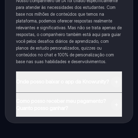
Nosso companheiro de IA foi criado especificamente
para atender às necessidades dos estudantes. Com
base nos milhões de conteúdos que temos na
plataforma, podemos oferecer respostas realmente
relevantes e significativas. Mas não se trata apenas de
respostas, o companheiro também está aqui para guiar
você pelos desafios diários de aprendizado, com
planos de estudo personalizados, quizzes ou
conteúdos no chat e 100% de personalização com
base nas suas habilidades e desenvolvimentos.
Onde posso baixar o app da Knowunity?
Pode descarregar a aplicação na Google Play Store e
Como posso receber meu pagamento?
na Apple App Store.
Quanto posso ganhar?
Sim, tem acesso gratuito ao conteúdo da aplicação e
ao nosso companheiro de IA. Para desbloquear
determinadas funcionalidades da aplicação, pode