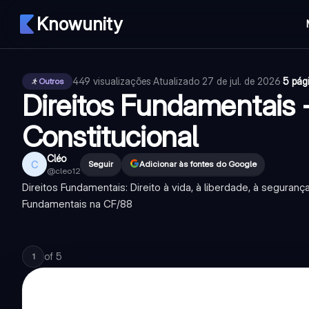
Knowunity
449
visualizações
·
Atualizado
27 de jul. de 2026
·
5 pág
Outros
Direitos Fundamentais -
Constitucional
Cléo
C
Seguir
Adicionar às fontes do Google
@
cleo12
Direitos Fundamentais: Direito à vida, à liberdade, à segurança
Fundamentais na CF/88
of
5
1