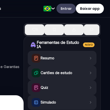
Entrar
Baixar app
s
1
Ferramentas de Estudo
NOVO
IA
Resumo
s e Garantias
Cartões de estudo
Quiz
Simulado