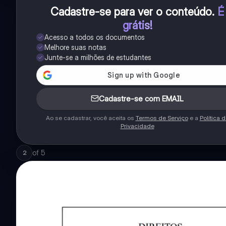
Cadastre-se para ver o conteúdo
.
É
grátis!
Acesso a todos os documentos
Melhore suas notas
Junte-se a milhões de estudantes
Cadastre-se com EMAIL
Ao se cadastrar, você aceita os
Termos de Serviço
e a
Política 
Privacidade
of
5
2