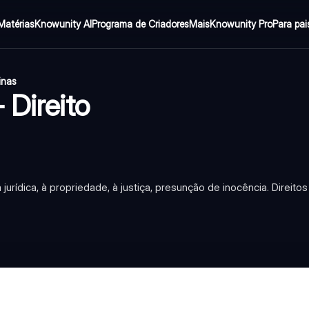
Matérias
Knowunity AI
Programa de Criadores
Mais
Knowunity Pro
Para pai
inas
 Direito
 jurídica, à propriedade, à justiça, presunção de inocência. Direito