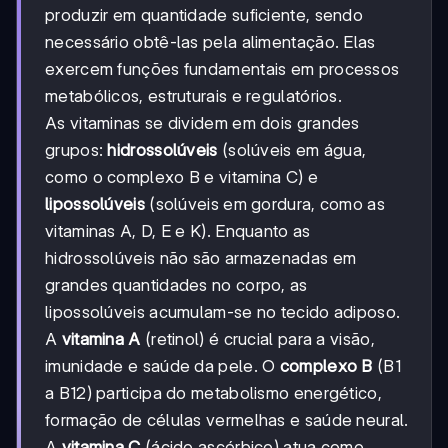
produzir em quantidade suficiente, sendo
necessário obtê-las pela alimentação. Elas
exercem funções fundamentais em processos
metabólicos, estruturais e regulatórios.
As vitaminas se dividem em dois grandes
grupos:
hidrossolúveis
(solúveis em água,
como o complexo B e vitamina C) e
lipossolúveis
(solúveis em gordura, como as
vitaminas A, D, E e K). Enquanto as
hidrossolúveis não são armazenadas em
grandes quantidades no corpo, as
lipossolúveis acumulam-se no tecido adiposo.
A
vitamina A
(retinol) é crucial para a visão,
imunidade e saúde da pele. O
complexo B
(B1
a B12) participa do metabolismo energético,
formação de células vermelhas e saúde neural.
A
vitamina C
(ácido ascórbico) atua como