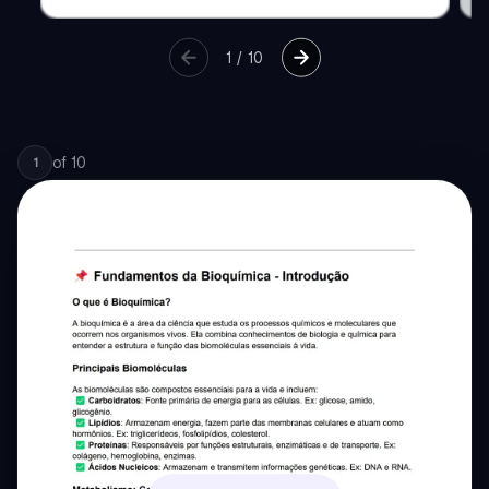
1
/
10
of
10
1