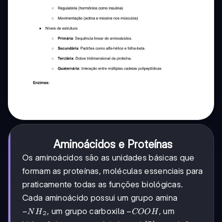
Aminoácidos e Proteínas
Os aminoácidos são as unidades básicas que
formam as proteínas, moléculas essenciais para
praticamente todas as funções biológicas.
Cada aminoácido possui um grupo amina
-
−
-
−
, um grupo carboxila
, um
N
H
COO
H
2
NH₂
COOH