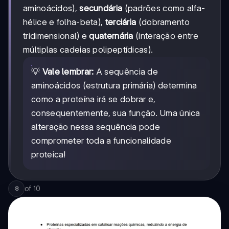
aminoácidos),
secundária
(padrões como alfa-
hélice e folha-beta),
terciária
(dobramento
tridimensional) e
quaternária
(interação entre
múltiplas cadeias polipeptídicas).
💡
Vale lembrar:
A sequência de
aminoácidos (estrutura primária) determina
como a proteína irá se dobrar e,
consequentemente, sua função. Uma única
alteração nessa sequência pode
comprometer toda a funcionalidade
proteica!
of
10
8