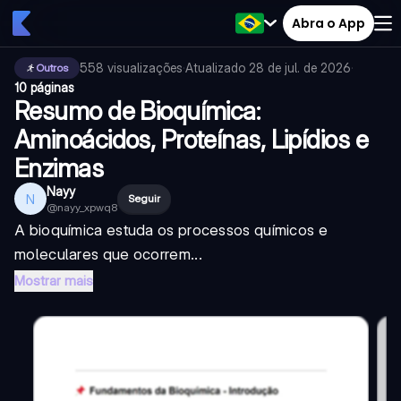
Abra o App
558
visualizações
·
Atualizado
28 de jul. de 2026
·
Outros
10 páginas
Resumo de Bioquímica:
Aminoácidos, Proteínas, Lipídios e
Enzimas
Nayy
N
Seguir
@
nayy_xpwq8
A bioquímica estuda os processos químicos e
moleculares que ocorrem...
Mostrar mais