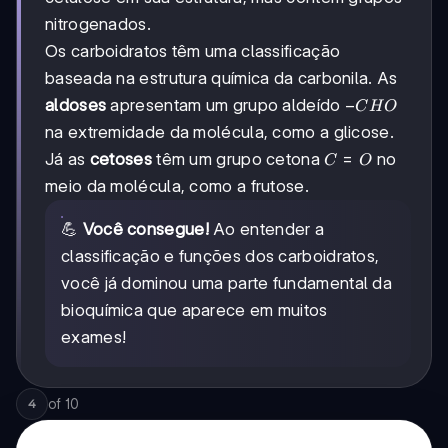
nitrogenados.
Os carboidratos têm uma classificação
baseada na estrutura química da carbonila. As
-
−
aldoses
apresentam um grupo aldeído
C
H
O
CHO
na extremidade da molécula, como a glicose.
C=O
=
Já as
cetoses
têm um grupo cetona
no
C
O
meio da molécula, como a frutose.
💪
Você consegue!
Ao entender a
classificação e funções dos carboidratos,
você já dominou uma parte fundamental da
bioquímica que aparece em muitos
exames!
of
10
4