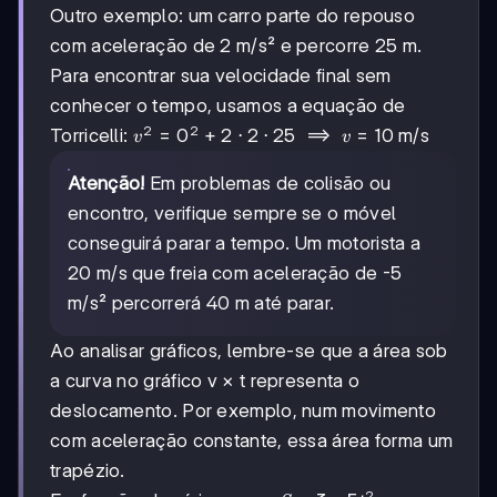
a =
= v_0
Outro exemplo: um carro parte do repouso
-2,5
\cdot t +
com aceleração de 2 m/s² e percorre 25 m.
\text{
\frac{a
m/s}^2
\cdot
Para encontrar sua velocidade final sem
t^2}{2} =
conhecer o tempo, usamos a equação de
25 \cdot
2
2
v^2 =
=
0
+
2
⋅
2
⋅
25
⟹
=
10
m/s
Torricelli:
10 +
v
v
0^2 + 2
\frac{-2,5
\cdot 2
Atenção!
Em problemas de colisão ou
\cdot
\cdot
10^2}{2}
encontro, verifique sempre se o móvel
25
= 125
conseguirá parar a tempo. Um motorista a
\implies
\text{ m}
v = 10
20 m/s que freia com aceleração de -5
\text{
m/s² percorrerá 40 m até parar.
m/s}
Ao analisar gráficos, lembre-se que a área sob
a curva no gráfico v × t representa o
deslocamento. Por exemplo, num movimento
com aceleração constante, essa área forma um
trapézio.
2