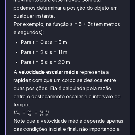
podemos determinar a posição do objeto em
qualquer instante.
Por exemplo, na função s = 5 + 3t (em metros
e segundos):
Para t = 0 s: s = 5 m
Para t = 2 s: s = 11 m
Para t = 5 s: s = 20 m
A
velocidade escalar média
representa a
rapidez com que um corpo se desloca entre
duas posições. Ela é calculada pela razão
entre o deslocamento escalar e o intervalo de
tempo:
−
Δ
V_m =
=
=
s
s
s
2
1
V
m
Δ
−
t
t
t
2
1
\frac{\Delta
Note que a velocidade média depende apenas
s}{\Delta t}
das condições inicial e final, não importando a
= \frac{s_2