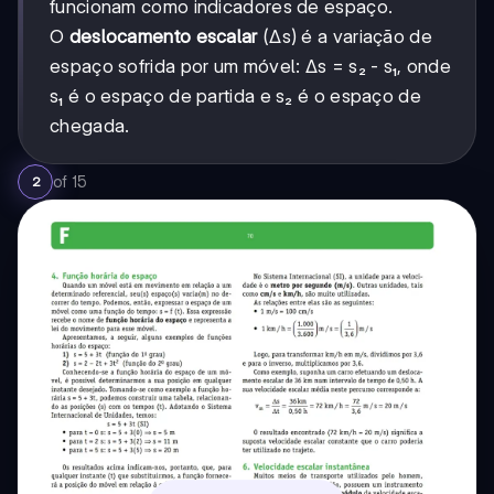
funcionam como indicadores de espaço.
O
deslocamento escalar
(Δs) é a variação de
espaço sofrida por um móvel: Δs = s₂ - s₁, onde
s₁ é o espaço de partida e s₂ é o espaço de
chegada.
of
15
2