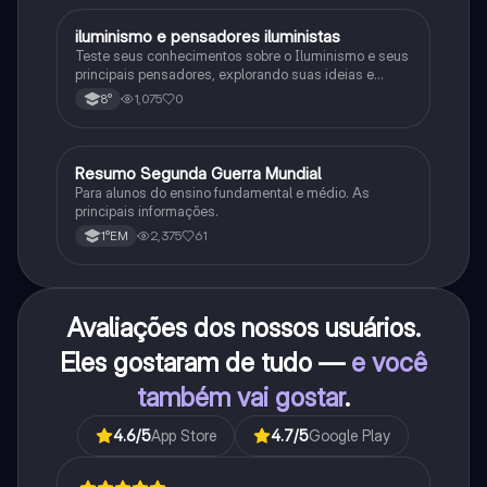
iluminismo e pensadores iluministas
História
Teste seus conhecimentos sobre o Iluminismo e seus
principais pensadores, explorando suas ideias e
impacto histórico.
1,075
0
8°
Resumo Segunda Guerra Mundial
História
Para alunos do ensino fundamental e médio. As
principais informações.
2,375
61
1°EM
Avaliações dos nossos usuários.
Eles gostaram de tudo —
e você
também vai gostar
.
4.6
/5
App Store
4.7
/5
Google Play