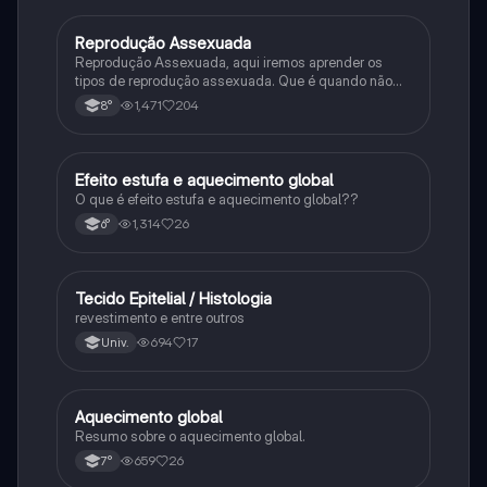
Reprodução Assexuada
Ciência
Reprodução Assexuada, aqui iremos aprender os
tipos de reprodução assexuada. Que é quando não
ocorre a fusão de gametas.
1,471
204
8°
Efeito estufa e aquecimento global
Ciência
O que é efeito estufa e aquecimento global??
1,314
26
6°
Tecido Epitelial / Histologia
Ciência
revestimento e entre outros
694
17
Univ.
Aquecimento global
Ciência
Resumo sobre o aquecimento global.
659
26
7°