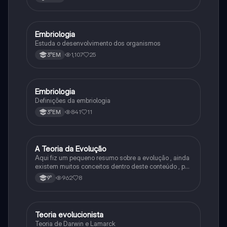
Embriologia
Biologia
Estuda o desenvolvimento dos organismos
1,107
25
3°EM
Embriologia
Biologia
Definições da embriologia
841
11
3°EM
A Teoria da Evolução
Biologia
Aqui fiz um pequeno resumo sobre a evolução , ainda
existem muitos conceitos dentro deste conteúdo , por
isso sempre é bom procurar por mais fontes e
962
8
9°
algumas questões para se resolver e fixar melhor.
Teoria evolucionista
Biologia
Teoria de Darwin e Lamarck