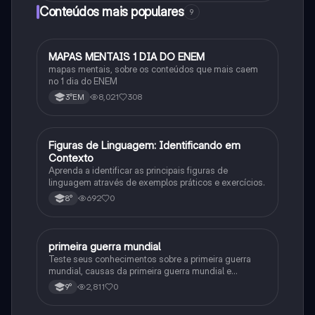
Conteúdos mais populares
9
MAPAS MENTAIS 1 DIA DO ENEM
Português
mapas mentais, sobre os conteúdos que mais caem
no 1 dia do ENEM
8,021
308
3°EM
F
Figuras de Linguagem: Identificando em
Português
Contexto
Aprenda a identificar as principais figuras de
linguagem através de exemplos práticos e exercícios.
692
0
8°
primeira guerra mundial
História
Teste seus conhecimentos sobre a primeira guerra
mundial, causas da primeira guerra mundial e
consequências da Primeira Guerra Mundial, fases da
2,811
0
9°
primeira guerra mundial