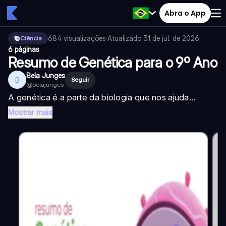
Abra o App
684
visualizações
·
Atualizado
31 de jul. de 2026
·
Ciência
6 páginas
Resumo de Genética para o 9º Ano
Bela Junges
B
Seguir
@
belajunges
A genética é a parte da biologia que nos ajuda...
Mostrar mais