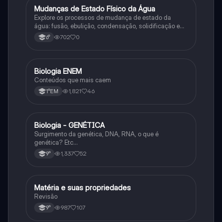
M
Mudanças de Estado Físico da Água
Ciência
Explore os processos de mudança de estado da
água: fusão, ebulição, condensação, solidificação e
sublimação.
702
0
6°
Biologia ENEM
Ciência
Conteúdos que mais caem
1,821
46
1°EM
Biologia - GENÉTICA
Ciência
Surgimento da genética, DNA, RNA, o que é
genética? Etc…
1,337
52
9°
Matéria e suas propriedades
Ciência
Revisão
987
107
9°