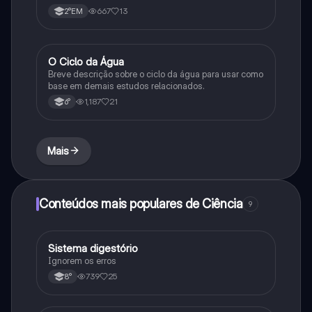
667
13
2°EM
O Ciclo da Água
Química
Breve descrição sobre o ciclo da água para usar como
base em demais estudos relacionados.
1,187
21
6°
Mais
Conteúdos mais populares de Ciência
9
Sistema digestório
Ciência
Ignorem os erros
739
25
8°