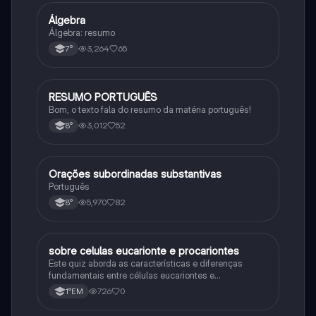
Álgebra
Matematica
Álgebra: resumo
3,264
65
7°
RESUMO PORTUGUÊS
Português
Bom, o texto fala do resumo da matéria português!
3,012
52
8°
Orações subordinadas substantivas
Português
Português
5,970
82
8°
sobre celulas eucarionte e procariontes
Biologia
Este quiz aborda as características e diferenças
fundamentais entre células eucariontes e
procariontes.
726
0
1°EM