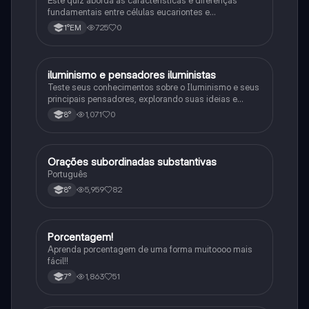
fundamentais entre células eucariontes e
procariontes.
725
0
1°EM
iluminismo e pensadores iluministas
História
Teste seus conhecimentos sobre o Iluminismo e seus
principais pensadores, explorando suas ideias e
impacto histórico.
1,071
0
8°
Orações subordinadas substantivas
Português
Português
5,959
82
8°
Porcentagem!
Matematica
Aprenda porcentagem de uma forma muitoooo mais
fácil!!
1,863
51
7°