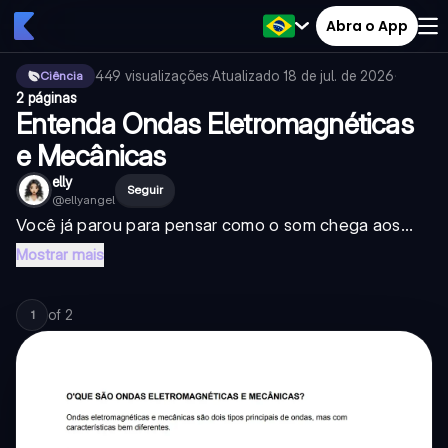
Abra o App
449
visualizações
·
Atualizado
18 de jul. de 2026
·
Ciência
2 páginas
Entenda Ondas Eletromagnéticas
e Mecânicas
elly
Seguir
@
ellyangel
Você já parou para pensar como o som chega aos...
Mostrar mais
of
2
1