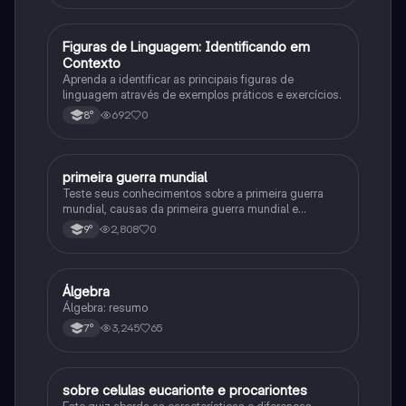
F
Figuras de Linguagem: Identificando em
Português
Contexto
Aprenda a identificar as principais figuras de
linguagem através de exemplos práticos e exercícios.
692
0
8°
primeira guerra mundial
História
Teste seus conhecimentos sobre a primeira guerra
mundial, causas da primeira guerra mundial e
consequências da Primeira Guerra Mundial, fases da
2,808
0
9°
primeira guerra mundial
Álgebra
Matematica
Álgebra: resumo
3,245
65
7°
sobre celulas eucarionte e procariontes
Biologia
Este quiz aborda as características e diferenças