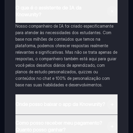
O que é o assistente de IA da
Knowunity?
Nosso companheiro de IA foi criado especificamente
para atender às necessidades dos estudantes. Com
base nos milhões de conteúdos que temos na
plataforma, podemos oferecer respostas realmente
relevantes e significativas. Mas não se trata apenas de
respostas, o companheiro também está aqui para guiar
você pelos desafios diários de aprendizado, com
planos de estudo personalizados, quizzes ou
conteúdos no chat e 100% de personalização com
base nas suas habilidades e desenvolvimentos.
Onde posso baixar o app da Knowunity?
Pode descarregar a aplicação na Google Play Store e
Como posso receber meu pagamento?
na Apple App Store.
Quanto posso ganhar?