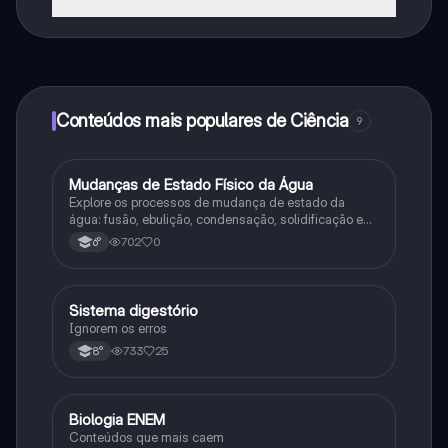
Sim, tem acesso gratuito ao conteúdo da aplicação e
ao nosso companheiro de IA. Para desbloquear
determinadas funcionalidades da aplicação, pode
adquirir o Knowunity Pro.
Conteúdos mais populares de Ciência
9
M
Mudanças de Estado Físico da Água
Ciência
Explore os processos de mudança de estado da
água: fusão, ebulição, condensação, solidificação e
sublimação.
702
0
6°
Sistema digestório
Ciência
Ignorem os erros
733
25
8°
Biologia ENEM
Ciência
Conteúdos que mais caem