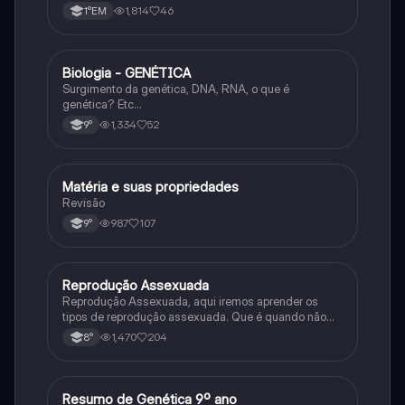
1,814
46
1°EM
Biologia - GENÉTICA
Ciência
Surgimento da genética, DNA, RNA, o que é
genética? Etc…
1,334
52
9°
Matéria e suas propriedades
Ciência
Revisão
987
107
9°
Reprodução Assexuada
Ciência
Reprodução Assexuada, aqui iremos aprender os
tipos de reprodução assexuada. Que é quando não
ocorre a fusão de gametas.
1,470
204
8°
Resumo de Genética 9º ano
Ciência