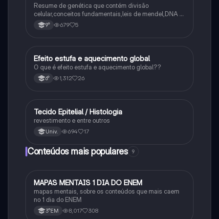
Resume de genética que contém divisão
celular,conceitos fundamentais,leis de mendel,DNA e
RNA
679
5
9°
Efeito estufa e aquecimento global
Ciência
O que é efeito estufa e aquecimento global??
1,312
26
6°
Tecido Epitelial / Histologia
Ciência
revestimento e entre outros
694
17
Univ.
Conteúdos mais populares
9
MAPAS MENTAIS 1 DIA DO ENEM
Português
mapas mentais, sobre os conteúdos que mais caem
no 1 dia do ENEM
8,017
308
3°EM