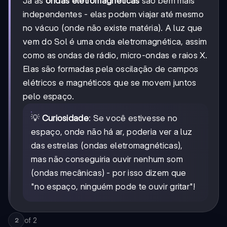
Já as
ondas eletromagnéticas
são bem mais
independentes - elas podem viajar até mesmo
no vácuo (onde não existe matéria). A luz que
vem do Sol é uma onda eletromagnética, assim
como as ondas de rádio, micro-ondas e raios X.
Elas são formadas pela oscilação de campos
elétricos e magnéticos que se movem juntos
pelo espaço.
💡
Curiosidade
: Se você estivesse no
espaço, onde não há ar, poderia ver a luz
das estrelas (ondas eletromagnéticas),
mas não conseguiria ouvir nenhum som
(ondas mecânicas) - por isso dizem que
"no espaço, ninguém pode te ouvir gritar"!
of
2
2