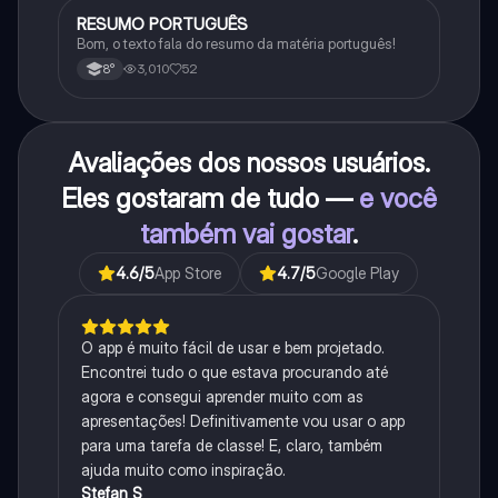
RESUMO PORTUGUÊS
Português
Bom, o texto fala do resumo da matéria português!
3,010
52
8°
Avaliações dos nossos usuários.
Eles gostaram de tudo —
e você
também vai gostar
.
4.6
/5
App Store
4.7
/5
Google Play
O app é muito fácil de usar e bem projetado.
Encontrei tudo o que estava procurando até
agora e consegui aprender muito com as
apresentações! Definitivamente vou usar o app
para uma tarefa de classe! E, claro, também
ajuda muito como inspiração.
Stefan S