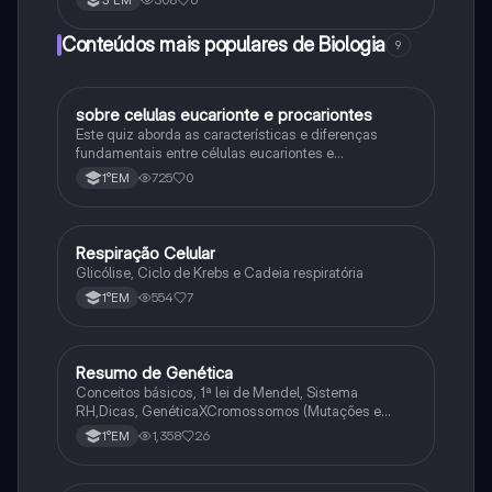
Conteúdos mais populares de Biologia
9
sobre celulas eucarionte e procariontes
Biologia
Este quiz aborda as características e diferenças
fundamentais entre células eucariontes e
procariontes.
725
0
1°EM
Respiração Celular
Biologia
Glicólise, Ciclo de Krebs e Cadeia respiratória
554
7
1°EM
Resumo de Genética
Biologia
Conceitos básicos, 1ª lei de Mendel, Sistema
RH,Dicas, GenéticaXCromossomos (Mutações e
Variações Genéticas).
1,358
26
1°EM