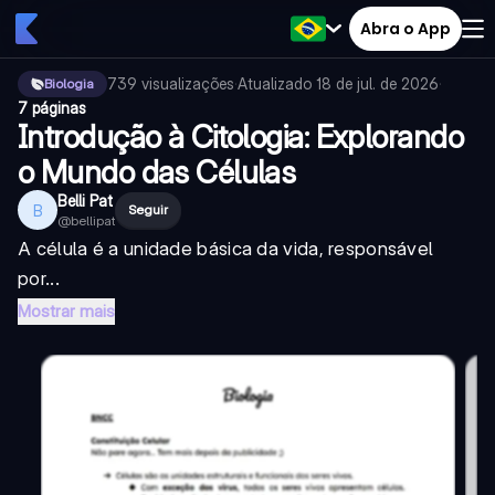
Abra o App
739
visualizações
·
Atualizado
18 de jul. de 2026
·
Biologia
7 páginas
Introdução à Citologia: Explorando
o Mundo das Células
Belli Pat
B
Seguir
@
bellipat
A célula é a unidade básica da vida, responsável
por...
Mostrar mais