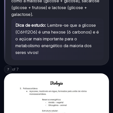
como a maltose (glicose + glicose), sacarose
(glicose + frutose) e lactose (glicose +
galactose).
Dica de estudo:
Lembre-se que a glicose
(C6H12O6) é uma hexose (6 carbonos) e é
o açúcar mais importante para o
metabolismo energético da maioria dos
seres vivos!
of
7
7