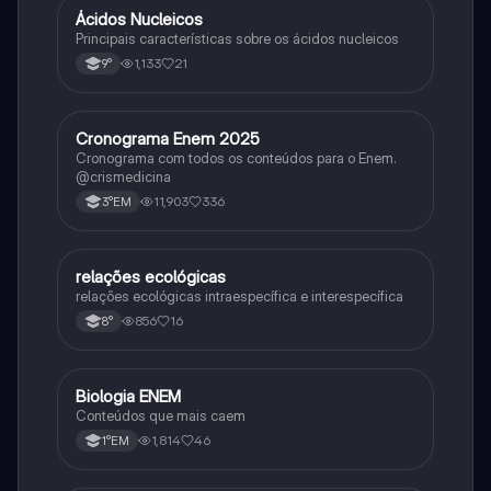
Ácidos Nucleicos
Biologia
Principais características sobre os ácidos nucleicos
1,133
21
9°
Cronograma Enem 2025
Matematica
Cronograma com todos os conteúdos para o Enem.
@crismedicina
11,903
336
3°EM
relações ecológicas
Biologia
relações ecológicas intraespecífica e interespecífica
856
16
8°
Biologia ENEM
Ciência
Conteúdos que mais caem
1,814
46
1°EM