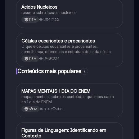
Ácidos Nucleicos
Biologia
resumo sobre ácidos nucleicos
1,154
22
1°EM
Células eucariontes e procariontes
Biologia
O que é células eucariontes e procariontes,
semelhança, diferenças e estrutura de cada célula
1,948
24
1°EM
Conteúdos mais populares
9
MAPAS MENTAIS 1 DIA DO ENEM
Português
mapas mentais, sobre os conteúdos que mais caem
no 1 dia do ENEM
8,017
308
3°EM
F
Figuras de Linguagem: Identificando em
Português
Contexto