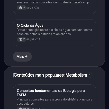
existem muitos conceitos dentro deste conteúdo , por
isso sempre é bom procurar por mais fontes e
961
8
9°
algumas questões para se resolver e fixar melhor.
O Ciclo da Água
Química
Breve descrição sobre o ciclo da água para usar como
base em demais estudos relacionados.
1,186
21
6°
Mais
Conteúdos mais populares: Metabolism
1
Conceitos fundamentais da Biologia para
Biologia
ENEM
Principais conceitos para a prova do ENEM e principais
vestibulares
308
6
3°EM