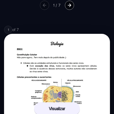
1
/
7
of
7
1
Visualizar