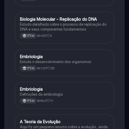
Biologia Molecular - Replicação do DNA
Ciência
Estudo detalhado sobre o processo de replicação do
DNA e seus componentes fundamentais
450
3
3°EM
Embriologia
Biologia
Estuda o desenvolvimento dos organismos
1,107
25
3°EM
Embriologia
Biologia
Definições da embriologia
840
11
3°EM
A Teoria da Evolução
Biologia
Aqui fiz um pequeno resumo sobre a evolução , ainda