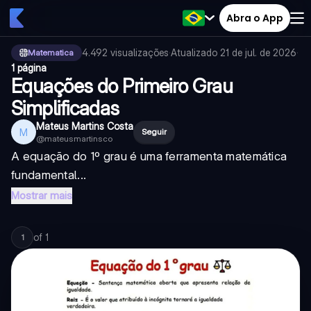
Abra o App
4.492
visualizações
·
Atualizado
21 de jul. de 2026
·
Matematica
1 página
Equações do Primeiro Grau
Simplificadas
Mateus Martins Costa
M
Seguir
@
mateusmartinsco
A equação do 1º grau é uma ferramenta matemática
fundamental...
Mostrar mais
of
1
1