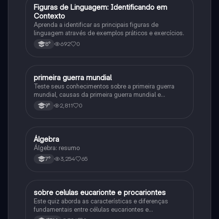
F
Figuras de Linguagem: Identificando em
Português
Contexto
Aprenda a identificar as principais figuras de
linguagem através de exemplos práticos e exercícios.
692
0
8°
primeira guerra mundial
História
Teste seus conhecimentos sobre a primeira guerra
mundial, causas da primeira guerra mundial e
consequências da Primeira Guerra Mundial, fases da
2,811
0
9°
primeira guerra mundial
Álgebra
Matematica
Álgebra: resumo
3,254
65
7°
sobre celulas eucarionte e procariontes
Biologia
Este quiz aborda as características e diferenças
fundamentais entre células eucariontes e
procariontes.