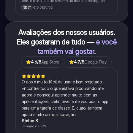
Bom, o texto fala do resumo da matéria português!
3,012
52
8°
Avaliações dos nossos usuários.
Eles gostaram de tudo —
e você
também vai gostar
.
4.6
/5
App Store
4.7
/5
Google Play
O app é muito fácil de usar e bem projetado.
Encontrei tudo o que estava procurando até
agora e consegui aprender muito com as
apresentações! Definitivamente vou usar o app
para uma tarefa de classe! E, claro, também
ajuda muito como inspiração.
Stefan S
usuário de iOS