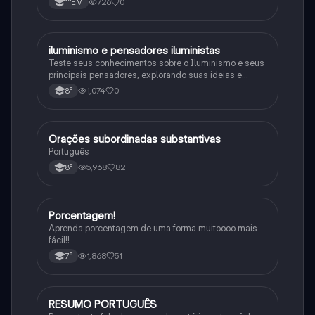
726
0
1°EM
iluminismo e pensadores iluministas
História
Teste seus conhecimentos sobre o Iluminismo e seus
principais pensadores, explorando suas ideias e
impacto histórico.
1,074
0
8°
Orações subordinadas substantivas
Português
Português
5,968
82
8°
Porcentagem!
Matematica
Aprenda porcentagem de uma forma muitoooo mais
fácil!!
1,868
51
7°
RESUMO PORTUGUÊS
Português