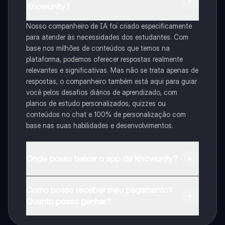
Knowunity?
Nosso companheiro de IA foi criado especificamente
para atender às necessidades dos estudantes. Com
base nos milhões de conteúdos que temos na
plataforma, podemos oferecer respostas realmente
relevantes e significativas. Mas não se trata apenas de
respostas, o companheiro também está aqui para guiar
você pelos desafios diários de aprendizado, com
planos de estudo personalizados, quizzes ou
conteúdos no chat e 100% de personalização com
base nas suas habilidades e desenvolvimentos.
Onde posso baixar o app da Knowunity?
Pode descarregar a aplicação na Google Play Store e
Como posso receber meu pagamento?
na Apple App Store.
Quanto posso ganhar?
Sim, tem acesso gratuito ao conteúdo da aplicação e