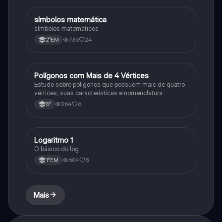
símbolos matemática
Matematica
símbolos matemáticos
736
24
2°EM
Polígonos com Mais de 4 Vértices
Matematica
Estudo sobre polígonos que possuem mais de quatro
vértices, suas características e nomenclatura
264
6
8°
Logaritmo 1
Matematica
O básico do log
604
8
1°EM
Mais