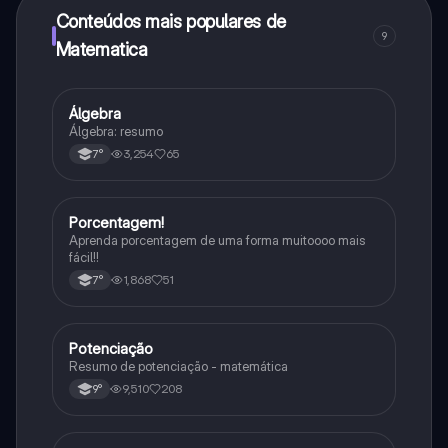
Conteúdos mais populares de
9
Matematica
Álgebra
Matematica
Álgebra: resumo
3,254
65
7°
Porcentagem!
Matematica
Aprenda porcentagem de uma forma muitoooo mais
fácil!!
1,868
51
7°
Potenciação
Matematica
Resumo de potenciação - matemática
9,510
208
9°