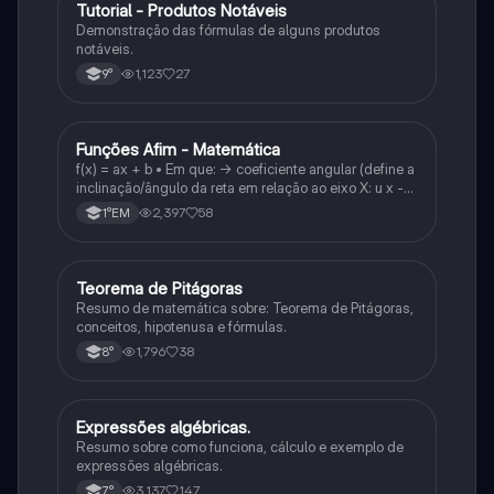
Tutorial - Produtos Notáveis
Matematica
Demonstração das fórmulas de alguns produtos
notáveis.
1,123
27
9°
Funções Afim - Matemática
Matematica
f(x) = ax + b • Em que: -> coeficiente angular (define a
inclinação/ângulo da reta em relação ao eixo X: u x -
variável: a b → coeficiente linear (valor que corta o
2,397
58
1°EM
eixo y).
Teorema de Pitágoras
Matematica
Resumo de matemática sobre: Teorema de Pitágoras,
conceitos, hipotenusa e fórmulas.
1,796
38
8°
Expressões algébricas.
Matematica
Resumo sobre como funciona, cálculo e exemplo de
expressões algébricas.
3,137
147
7°