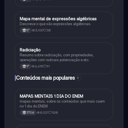
Mapa mental de expressões algébricas
Matematica
Descreve o que são expressões algébricas.
3,100
38
8°
Radiciação
Matematica
Resumo sobre radiciação, com propriedades,
operações com radicais potenciação e etc.
6,615
91
9°
Conteúdos mais populares
9
MAPAS MENTAIS 1 DIA DO ENEM
Português
mapas mentais, sobre os conteúdos que mais caem
no 1 dia do ENEM
8,021
308
3°EM