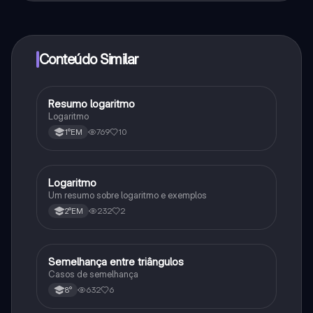
ao nosso companheiro de IA. Para desbloquear
determinadas funcionalidades da aplicação, pode
adquirir o Knowunity Pro.
Conteúdo Similar
Resumo logaritmo
Matematica
Logaritmo
769
10
1°EM
Logaritmo
Matematica
Um resumo sobre logaritmo e exemplos
232
2
2°EM
Semelhança entre triângulos
Matematica
Casos de semelhança
632
6
8°