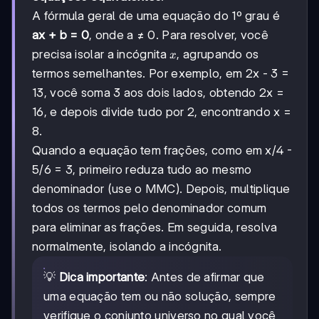
A fórmula geral de uma equação do 1º grau é
ax + b = 0
, onde a ≠ 0. Para resolver, você
x
precisa isolar a incógnita
, agrupando os
x
termos semelhantes. Por exemplo, em 2x - 3 =
13, você soma 3 aos dois lados, obtendo 2x =
16, e depois divide tudo por 2, encontrando x =
8.
Quando a equação tem frações, como em x/4 -
5/6 = 3, primeiro reduza tudo ao mesmo
denominador (use o MMC). Depois, multiplique
todos os termos pelo denominador comum
para eliminar as frações. Em seguida, resolva
normalmente, isolando a incógnita.
💡
Dica importante
: Antes de afirmar que
uma equação tem ou não solução, sempre
verifique o conjunto universo no qual você