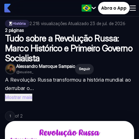
Abra o App
2.218
visualizações
·
Atualizado
23 de jul. de 2026
·
História
2 páginas
Tudo sobre a Revolução Russa:
Marco Histórico e Primeiro Governo
Socialista
Alessandro Marroque Sampaio
Seguir
@
eualee_
A Revolução Russa transformou a história mundial ao
derrubar o...
Mostrar mais
of
2
1