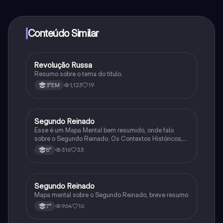
determinadas funcionalidades da aplicação, pode
adquirir o Knowunity Pro.
Conteúdo Similar
R
Revolução Russa
História
Resumo sobre o tema do título.
1,123
19
3°EM
Segundo Reinado
História
Esse é um Mapa Mental bem resumido, onde falo
sobre o Segundo Reinado. Os Contextos Históricos,
Monarquia, Aspectos Políticos, Economia, Sociedade,
316
33
8°
Cultura, Conflitos e Crises e Proclamação da
República.
Segundo Reinado
História
Mapa mental sobre o Segundo Reinado, breve resumo
964
16
7°