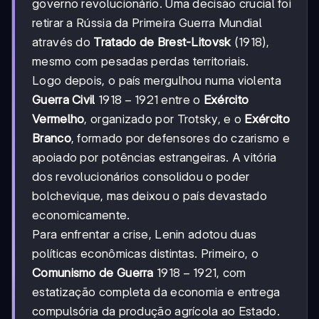
governo revolucionário. Uma decisão crucial foi
retirar a Rússia da Primeira Guerra Mundial
através do
Tratado de Brest-Litovsk
(1918),
mesmo com pesadas perdas territoriais.
Logo depois, o país mergulhou numa violenta
1918-
1918
−
1921
Guerra Civil
entre o
Exército
1921
Vermelho
, organizado por Trotsky, e o
Exército
Branco
, formado por defensores do czarismo e
apoiado por potências estrangeiras. A vitória
dos revolucionários consolidou o poder
bolchevique, mas deixou o país devastado
economicamente.
Para enfrentar a crise, Lenin adotou duas
políticas econômicas distintas. Primeiro, o
1918-
1918
−
1921
Comunismo de Guerra
, com
1921
estatização completa da economia e entrega
compulsória da produção agrícola ao Estado.