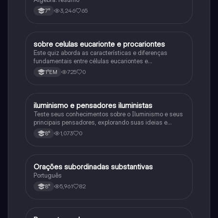
3,246
65
7°
sobre celulas eucarionte e procariontes
Biologia
Este quiz aborda as características e diferenças
fundamentais entre células eucariontes e
procariontes.
725
0
1°EM
iluminismo e pensadores iluministas
História
Teste seus conhecimentos sobre o Iluminismo e seus
principais pensadores, explorando suas ideias e
impacto histórico.
1,073
0
8°
Orações subordinadas substantivas
Português
Português
5,961
82
8°