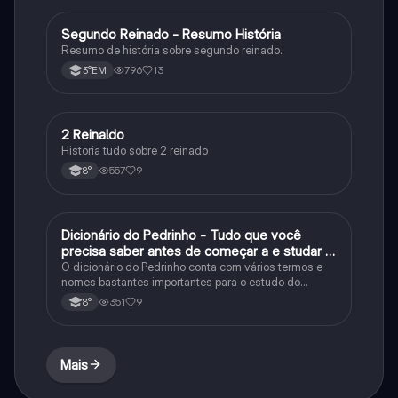
Segundo Reinado - Resumo História
História
Resumo de história sobre segundo reinado.
796
13
3°EM
2 Reinaldo
História
Historia tudo sobre 2 reinado
557
9
8°
Dicionário do Pedrinho - Tudo que você
História
precisa saber antes de começar a e studar o
segundo reinado!
O dicionário do Pedrinho conta com vários termos e
nomes bastantes importantes para o estudo do
segundo reinado e muito mais.
351
9
8°
Mais