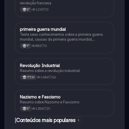
revolução francesa
1,210
0
8°
primeira guerra mundial
História
Teste seus conhecimentos sobre a primeira guerra
mundial, causas da primeira guerra mundial,
consequências da Primeira Guerra Mundial,fases da
882
0
9°
primeira guerra mundial
Revolução Industrial
História
Resumo sobre a revolução industrial
1,686
26
3°EM
Nazismo e Fascismo
História
Resumo sobre Nazismo e Fascismo
1,256
21
8°
Conteúdos mais populares
9