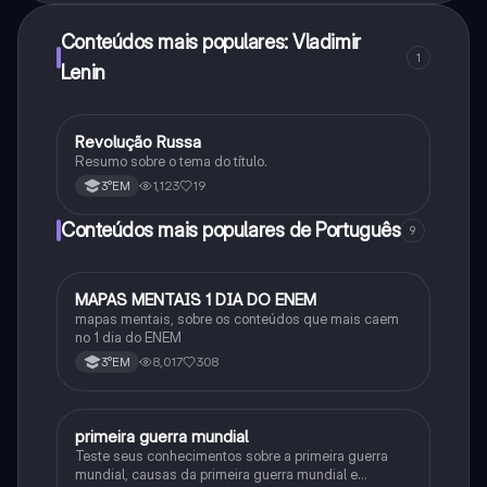
Conteúdos mais populares: Vladimir
1
Lenin
R
Revolução Russa
História
Resumo sobre o tema do título.
1,123
19
3°EM
Conteúdos mais populares de Português
9
MAPAS MENTAIS 1 DIA DO ENEM
Português
mapas mentais, sobre os conteúdos que mais caem
no 1 dia do ENEM
8,017
308
3°EM
primeira guerra mundial
História
Teste seus conhecimentos sobre a primeira guerra
mundial, causas da primeira guerra mundial e