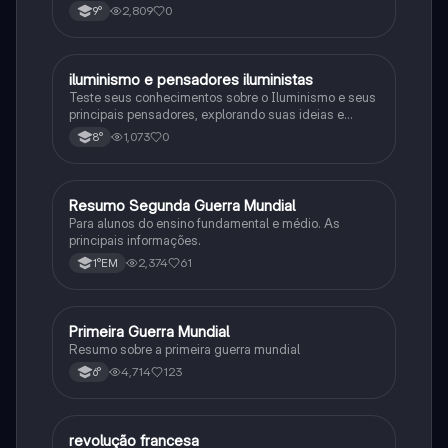
consequências da Primeira Guerra Mundial, fases da
2,809
0
9°
primeira guerra mundial
iluminismo e pensadores iluministas
História
Teste seus conhecimentos sobre o Iluminismo e seus
principais pensadores, explorando suas ideias e
impacto histórico.
1,073
0
8°
Resumo Segunda Guerra Mundial
História
Para alunos do ensino fundamental e médio. As
principais informações.
2,374
61
1°EM
Primeira Guerra Mundial
História
Resumo sobre a primeira guerra mundial
4,714
123
6°
revolução francesa
História