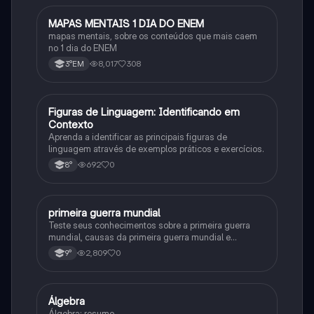
MAPAS MENTAIS 1 DIA DO ENEM
Português
mapas mentais, sobre os conteúdos que mais caem
no 1 dia do ENEM
8,017
308
3°EM
F
Figuras de Linguagem: Identificando em
Português
Contexto
Aprenda a identificar as principais figuras de
linguagem através de exemplos práticos e exercícios.
692
0
8°
primeira guerra mundial
História
Teste seus conhecimentos sobre a primeira guerra
mundial, causas da primeira guerra mundial e
consequências da Primeira Guerra Mundial, fases da
2,809
0
9°
primeira guerra mundial
Álgebra
Matematica
Álgebra: resumo