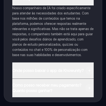
Nosso companheiro de IA foi criado especificamente
para atender às necessidades dos estudantes. Com
base nos milhões de conteúdos que temos na
plataforma, podemos oferecer respostas realmente
relevantes e significativas. Mas não se trata apenas de
respostas, o companheiro também está aqui para guiar
você pelos desafios diários de aprendizado, com
planos de estudo personalizados, quizzes ou
conteúdos no chat e 100% de personalização com
base nas suas habilidades e desenvolvimentos.
Onde posso baixar o app da Knowunity?
Pode descarregar a aplicação na Google Play Store e
Como posso receber meu pagamento?
na Apple App Store.
Quanto posso ganhar?
Sim, tem acesso gratuito ao conteúdo da aplicação e
ao nosso companheiro de IA. Para desbloquear