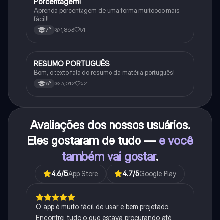
Porcentagem!
Matematica
Aprenda porcentagem de uma forma muitoooo mais
fácil!!
1,863
51
7°
RESUMO PORTUGUÊS
Português
Bom, o texto fala do resumo da matéria português!
3,012
52
8°
Avaliações dos nossos usuários.
Eles gostaram de tudo —
e você
também vai gostar
.
4.6
/5
App Store
4.7
/5
Google Play
O app é muito fácil de usar e bem projetado.
Encontrei tudo o que estava procurando até