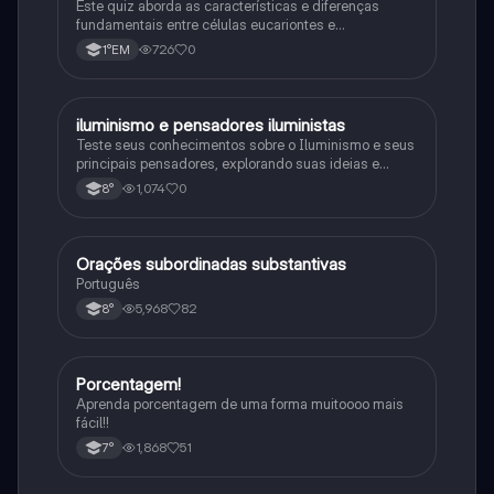
Este quiz aborda as características e diferenças
fundamentais entre células eucariontes e
procariontes.
726
0
1°EM
iluminismo e pensadores iluministas
História
Teste seus conhecimentos sobre o Iluminismo e seus
principais pensadores, explorando suas ideias e
impacto histórico.
1,074
0
8°
Orações subordinadas substantivas
Português
Português
5,968
82
8°
Porcentagem!
Matematica
Aprenda porcentagem de uma forma muitoooo mais
fácil!!
1,868
51
7°