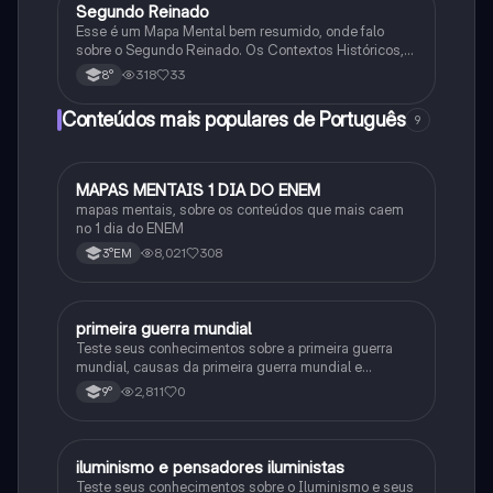
Segundo Reinado
História
Esse é um Mapa Mental bem resumido, onde falo
sobre o Segundo Reinado. Os Contextos Históricos,
Monarquia, Aspectos Políticos, Economia, Sociedade,
318
33
8°
Cultura, Conflitos e Crises e Proclamação da
República.
Conteúdos mais populares de Português
9
MAPAS MENTAIS 1 DIA DO ENEM
Português
mapas mentais, sobre os conteúdos que mais caem
no 1 dia do ENEM
8,021
308
3°EM
primeira guerra mundial
História
Teste seus conhecimentos sobre a primeira guerra
mundial, causas da primeira guerra mundial e
consequências da Primeira Guerra Mundial, fases da
2,811
0
9°
primeira guerra mundial
iluminismo e pensadores iluministas
História
Teste seus conhecimentos sobre o Iluminismo e seus