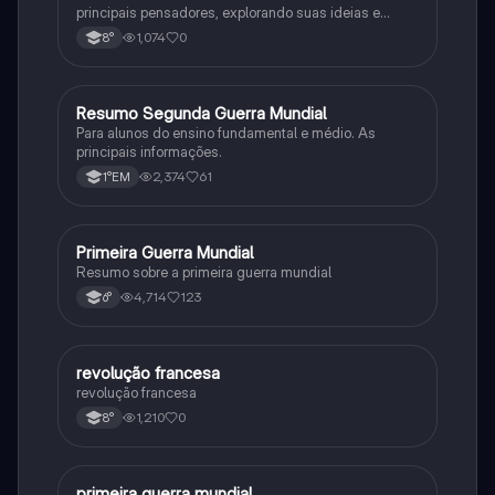
principais pensadores, explorando suas ideias e
impacto histórico.
1,074
0
8°
Resumo Segunda Guerra Mundial
História
Para alunos do ensino fundamental e médio. As
principais informações.
2,374
61
1°EM
Primeira Guerra Mundial
História
Resumo sobre a primeira guerra mundial
4,714
123
6°
revolução francesa
História
revolução francesa
1,210
0
8°
primeira guerra mundial
História