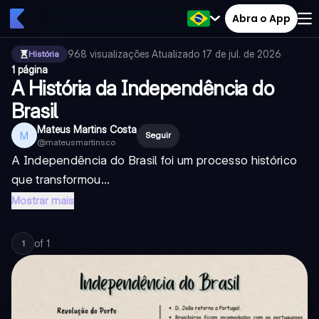
Abra o App
968
visualizações
·
Atualizado
17 de jul. de 2026
·
História
1 página
A História da Independência do
Brasil
Mateus Martins Costa
M
Seguir
@
mateusmartinsco
A Independência do Brasil foi um processo histórico
que transformou...
Mostrar mais
of
1
1