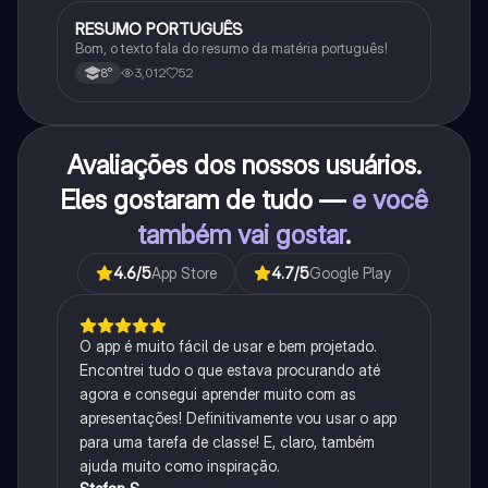
RESUMO PORTUGUÊS
Português
Bom, o texto fala do resumo da matéria português!
3,012
52
8°
Avaliações dos nossos usuários.
Eles gostaram de tudo —
e você
também vai gostar
.
4.6
/5
App Store
4.7
/5
Google Play
O app é muito fácil de usar e bem projetado.
Encontrei tudo o que estava procurando até
agora e consegui aprender muito com as
apresentações! Definitivamente vou usar o app
para uma tarefa de classe! E, claro, também
ajuda muito como inspiração.