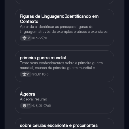
F
Figuras de Linguagem: Identificando em
Português
Contexto
Aprenda a identificar as principais figuras de
linguagem através de exemplos práticos e exercícios.
692
0
8°
primeira guerra mundial
História
Teste seus conhecimentos sobre a primeira guerra
mundial, causas da primeira guerra mundial e
consequências da Primeira Guerra Mundial, fases da
2,811
0
9°
primeira guerra mundial
Álgebra
Matematica
Álgebra: resumo
3,251
65
7°
sobre celulas eucarionte e procariontes
Biologia