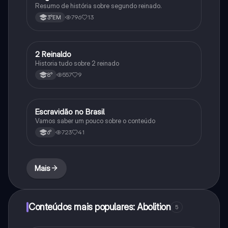
Resumo de história sobre segundo reinado.
796
13
3°EM
2 Reinaldo
História
Historia tudo sobre 2 reinado
557
9
8°
Escravidão no Brasil
História
Vamos saber um pouco sobre o conteúdo
723
41
6°
Mais
Conteúdos mais populares: Abolition
5