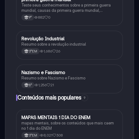
Teste seus conhecimentos sobre a primeira guerra
mundial, causas da primeira guerra mundial,
consequências da Primeira Guerra Mundial,fases da
882
0
9°
primeira guerra mundial
Revolução Industrial
História
Resumo sobre a revolução industrial
1,686
26
3°EM
Nazismo e Fascismo
História
Resumo sobre Nazismo e Fascismo
1,256
21
8°
Conteúdos mais populares
9
MAPAS MENTAIS 1 DIA DO ENEM
Português
mapas mentais, sobre os conteúdos que mais caem
no 1 dia do ENEM
8,021
308
3°EM