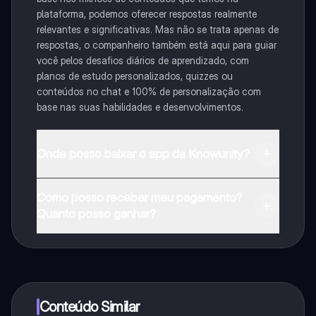
plataforma, podemos oferecer respostas realmente
relevantes e significativas. Mas não se trata apenas de
respostas, o companheiro também está aqui para guiar
você pelos desafios diários de aprendizado, com
planos de estudo personalizados, quizzes ou
conteúdos no chat e 100% de personalização com
base nas suas habilidades e desenvolvimentos.
Onde posso baixar o app da Knowunity?
Pode descarregar a aplicação na Google Play Store e
Como posso receber meu pagamento?
na Apple App Store.
Quanto posso ganhar?
Sim, tem acesso gratuito ao conteúdo da aplicação e
ao nosso companheiro de IA. Para desbloquear
determinadas funcionalidades da aplicação, pode
adquirir o Knowunity Pro.
Conteúdo Similar