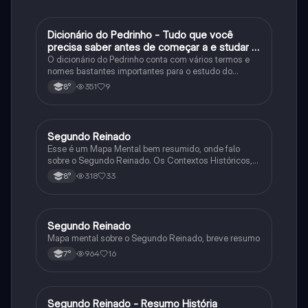
Dicionário do Pedrinho - Tudo que você
História
precisa saber antes de começar a e studar o
segundo reinado!
O dicionário do Pedrinho conta com vários termos e
nomes bastantes importantes para o estudo do
segundo reinado e muito mais.
351
9
8°
Segundo Reinado
História
Esse é um Mapa Mental bem resumido, onde falo
sobre o Segundo Reinado. Os Contextos Históricos,
Monarquia, Aspectos Políticos, Economia, Sociedade,
318
33
8°
Cultura, Conflitos e Crises e Proclamação da
República.
Segundo Reinado
História
Mapa mental sobre o Segundo Reinado, breve resumo
964
16
7°
Segundo Reinado - Resumo História
História