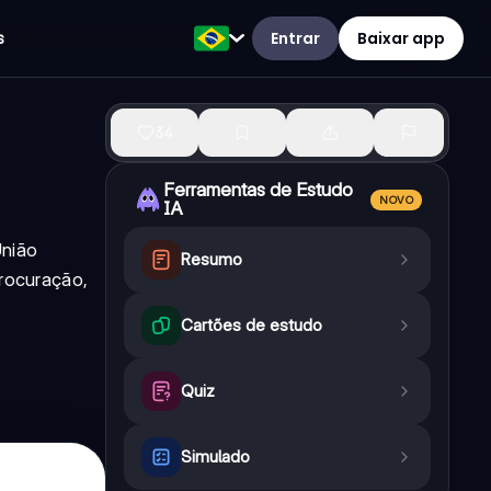
Entrar
Baixar app
s
34
Ferramentas de Estudo
NOVO
IA
União
Resumo
procuração,
Cartões de estudo
Quiz
Simulado