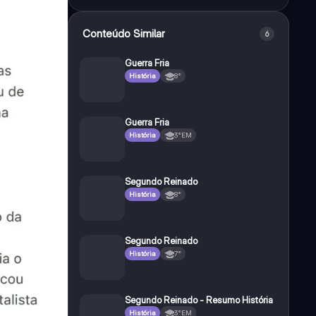
Conteúdo Similar
6
Guerra Fria
História
8°
Guerra Fria
História
3°EM
Segundo Reinado
História
8°
Segundo Reinado
História
7°
Segundo Reinado - Resumo História
História
3°EM