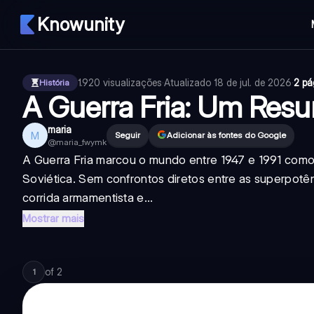
Knowunity
1.920
visualizações
·
Atualizado
18 de jul. de 2026
·
2 pá
História
A Guerra Fria: Um Res
maria
M
Seguir
Adicionar às fontes do Google
@
maria_fwymk
A Guerra Fria marcou o mundo entre 1947 e 1991 como
Soviética. Sem confrontos diretos entre as superpotên
corrida armamentista e...
Mostrar mais
of
2
1