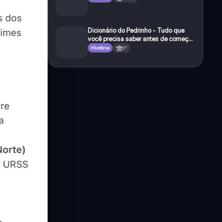
Dicionário do Pedrinho - Tudo que
você precisa saber antes de começar
a e studar o segundo reinado!
História
8°