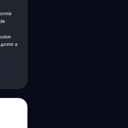
nomia
 de
quase
uprimir a