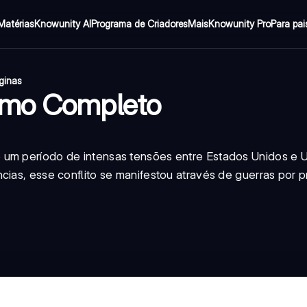
Matérias
Knowunity AI
Programa de Criadores
Mais
Knowunity Pro
Para pai
ginas
umo Completo
 um período de intensas tensões entre Estados Unidos e 
cias, esse conflito se manifestou através de guerras por 