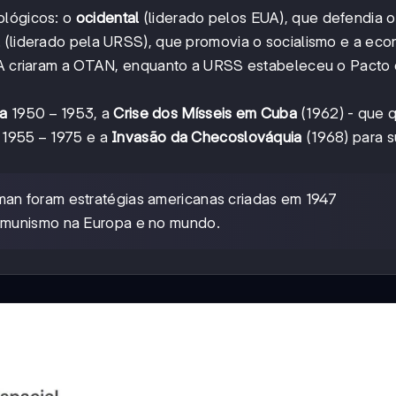
ológicos: o
ocidental
(liderado pelos EUA), que defendia o
l
(liderado pela URSS), que promovia o socialismo e a eco
EUA criaram a OTAN, enquanto a URSS estabeleceu o Pacto
1950-
1950
−
1953
ia
, a
Crise dos Mísseis em Cuba
(1962) - que 
1953
1955-
1955
−
1975
e a
Invasão da Checoslováquia
(1968) para s
1975
man foram estratégias americanas criadas em 1947
omunismo na Europa e no mundo.