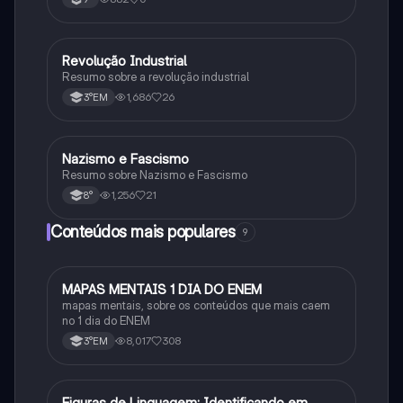
primeira guerra mundial
Revolução Industrial
História
Resumo sobre a revolução industrial
1,686
26
3°EM
Nazismo e Fascismo
História
Resumo sobre Nazismo e Fascismo
1,256
21
8°
Conteúdos mais populares
9
MAPAS MENTAIS 1 DIA DO ENEM
Português
mapas mentais, sobre os conteúdos que mais caem
no 1 dia do ENEM
8,017
308
3°EM
Figuras de Linguagem: Identificando em
Português