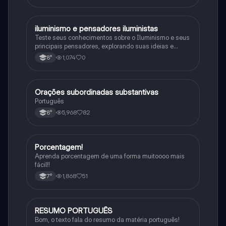
iluminismo e pensadores iluministas
História
Teste seus conhecimentos sobre o Iluminismo e seus
principais pensadores, explorando suas ideias e
impacto histórico.
1,074
0
8°
Orações subordinadas substantivas
Português
Português
5,968
82
8°
Porcentagem!
Matematica
Aprenda porcentagem de uma forma muitoooo mais
fácil!!
1,868
51
7°
RESUMO PORTUGUÊS
Português
Bom, o texto fala do resumo da matéria português!