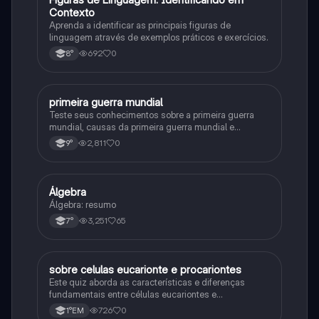
F
Contexto
Aprenda a identificar as principais figuras de
linguagem através de exemplos práticos e exercícios.
692
0
8°
primeira guerra mundial
História
Teste seus conhecimentos sobre a primeira guerra
mundial, causas da primeira guerra mundial e
consequências da Primeira Guerra Mundial, fases da
2,811
0
9°
primeira guerra mundial
Álgebra
Matematica
Álgebra: resumo
3,251
65
7°
sobre celulas eucarionte e procariontes
Biologia
Este quiz aborda as características e diferenças
fundamentais entre células eucariontes e
procariontes.
726
0
1°EM