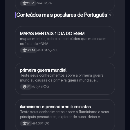
487
4
1°EM
Conteúdos mais populares de Português
9
MAPAS MENTAIS 1 DIA DO ENEM
Português
mapas mentais, sobre os conteúdos que mais caem
no 1 dia do ENEM
8,017
308
3°EM
primeira guerra mundial
História
Teste seus conhecimentos sobre a primeira guerra
mundial, causas da primeira guerra mundial e
consequências da Primeira Guerra Mundial, fases da
2,811
0
9°
primeira guerra mundial
iluminismo e pensadores iluministas
História
Teste seus conhecimentos sobre o Iluminismo e seus
principais pensadores, explorando suas ideias e
impacto histórico.
1,074
0
8°