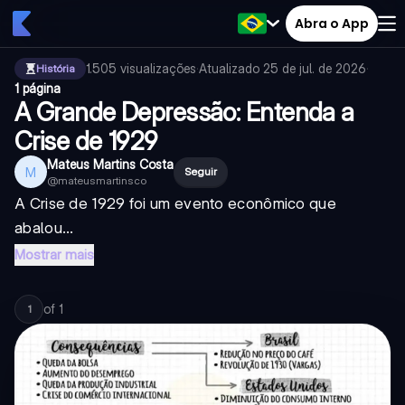
Abra o App
1.505
visualizações
·
Atualizado
25 de jul. de 2026
·
História
1 página
A Grande Depressão: Entenda a
Crise de 1929
Mateus Martins Costa
M
Seguir
@
mateusmartinsco
A Crise de 1929 foi um evento econômico que
abalou...
Mostrar mais
of
1
1