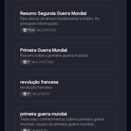
Resumo Segunda Guerra Mundial
História
Para alunos do ensino fundamental e médio. As
principais informações.
2,374
61
1°EM
Primeira Guerra Mundial
História
Resumo sobre a primeira guerra mundial
4,714
123
6°
revolução francesa
História
revolução francesa
1,210
0
8°
primeira guerra mundial
História
Teste seus conhecimentos sobre a primeira guerra
mundial, causas da primeira guerra mundial,
consequências da Primeira Guerra Mundial,fases da
882
0
9°