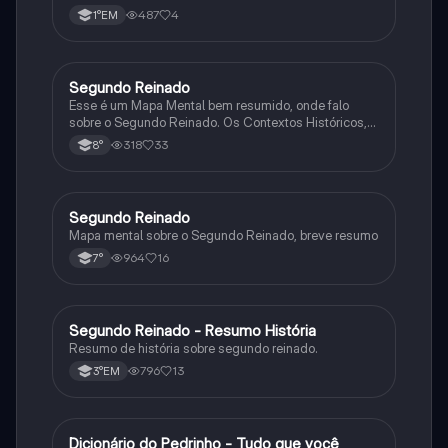
487
4
1°EM
Segundo Reinado
História
Esse é um Mapa Mental bem resumido, onde falo
sobre o Segundo Reinado. Os Contextos Históricos,
Monarquia, Aspectos Políticos, Economia, Sociedade,
318
33
8°
Cultura, Conflitos e Crises e Proclamação da
República.
Segundo Reinado
História
Mapa mental sobre o Segundo Reinado, breve resumo
964
16
7°
Segundo Reinado - Resumo História
História
Resumo de história sobre segundo reinado.
796
13
3°EM
Dicionário do Pedrinho - Tudo que você
História