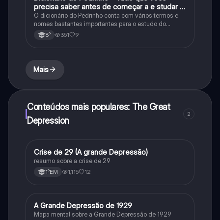
precisa saber antes de começar a e studar o
segundo reinado!
O dicionário do Pedrinho conta com vários termos e
nomes bastantes importantes para o estudo do
segundo reinado e muito mais.
351
9
8°
Mais
Conteúdos mais populares: The Great
2
Depression
Crise de 29 (A grande Depressão)
História
resumo sobre a crise de 29
1,115
12
1°EM
A Grande Depressão de 1929
História
Mapa mental sobre a Grande Depressão de 1929