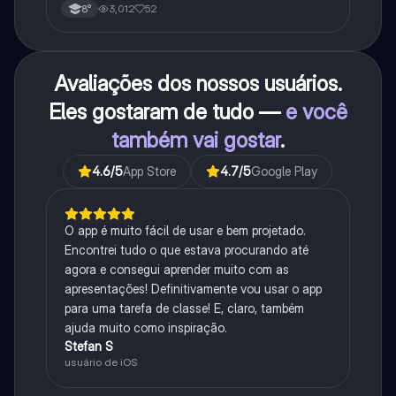
3,012
52
8°
Avaliações dos nossos usuários.
Eles gostaram de tudo —
e você
também vai gostar
.
4.6
/5
App Store
4.7
/5
Google Play
O app é muito fácil de usar e bem projetado.
Encontrei tudo o que estava procurando até
agora e consegui aprender muito com as
apresentações! Definitivamente vou usar o app
para uma tarefa de classe! E, claro, também
ajuda muito como inspiração.
Stefan S
usuário de iOS