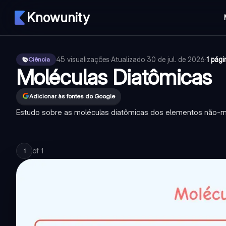
Knowunity
45
visualizações
·
Atualizado
30 de jul. de 2026
·
1 pági
Ciência
Moléculas Diatômicas
Adicionar às fontes do Google
Estudo sobre as moléculas diatômicas dos elementos não-me
of
1
1