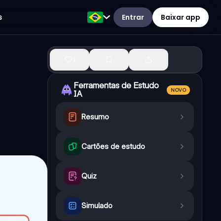
Entrar
Baixar app
s
1
Ferramentas de Estudo
NOVO
IA
Resumo
Cartões de estudo
Quiz
Simulado