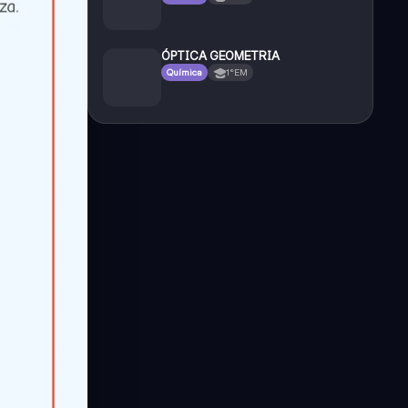
ÓPTICA GEOMETRIA
Química
1°EM