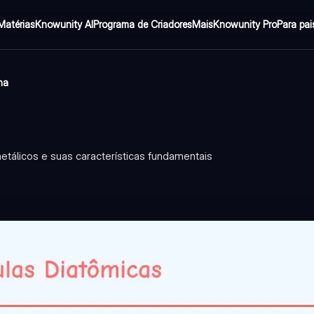
Matérias
Knowunity AI
Programa de Criadores
Mais
Knowunity Pro
Para pai
na
tálicos e suas características fundamentais