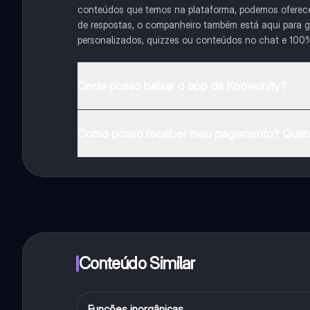
conteúdos que temos na plataforma, podemos oferecer 
de respostas, o companheiro também está aqui para gu
personalizados, quizzes ou conteúdos no chat e 100
Onde posso baixar o app da Knowunity?
Pode descarregar a aplicação na Google Play Store e 
Como posso receber meu pagamento? Quant
Sim, tem acesso gratuito ao conteúdo da aplicação 
funcionalidades da aplicação, pode adquirir o Knowun
Conteúdo Similar
Funções inorgânicas
Química