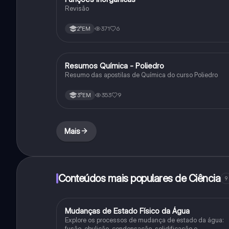
Revisão
371
6
2°EM
Resumos Química - Poliedro
Química
Resumo das apostilas de Química do curso Poliedro
353
9
3°EM
Mais
Conteúdos mais populares de Ciência
9
M
Mudanças de Estado Físico da Água
Ciência
Explore os processos de mudança de estado da água:
fusão, ebulição, condensação, solidificação e