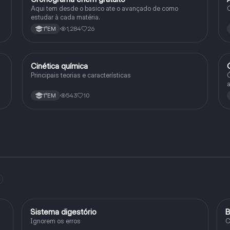
Aqui tem desde o basico ate o avançado de como
C
estudar à cada matéria.
1,284
26
1°EM
Cinética química
Química
Principais teorias e características
Ó
a
e
543
10
1°EM
D
Sistema digestório
B
Ciência
Ignorem os erros
C