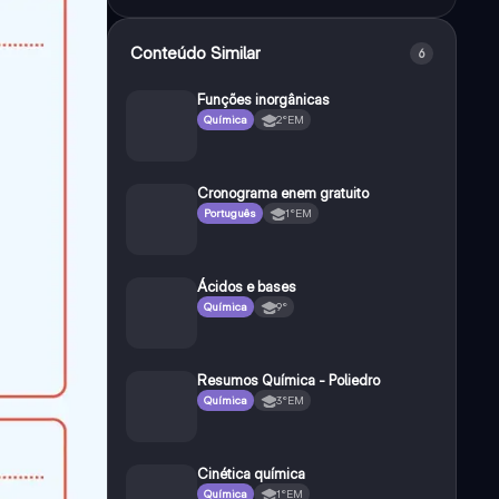
Conteúdo Similar
6
Funções inorgânicas
Química
2°EM
Cronograma enem gratuito
Português
1°EM
Ácidos e bases
Química
9°
Resumos Química - Poliedro
Química
3°EM
Cinética química
Química
1°EM