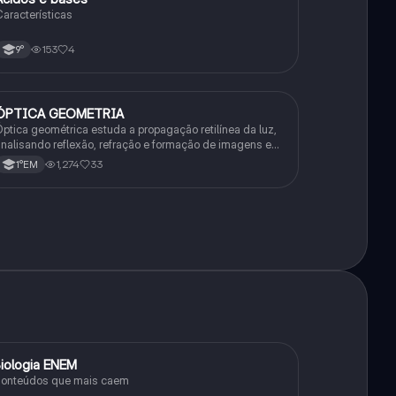
aracterísticas
153
4
9°
ÓPTICA GEOMETRIA
Química
ptica geométrica estuda a propagação retilínea da luz,
nalisando reflexão, refração e formação de imagens em
spelhos e lentes. Usa princípios como os de Snell-
1,274
33
1°EM
escartes e Fermat.
iologia ENEM
Ciência
onteúdos que mais caem