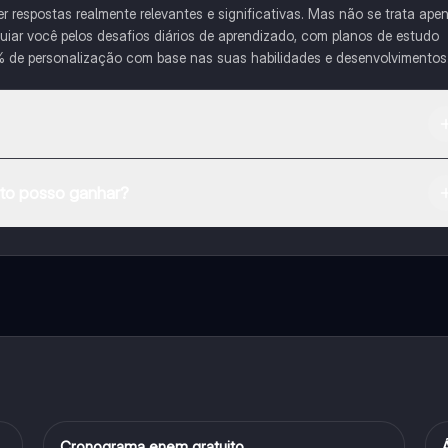
respostas realmente relevantes e significativas. Mas não se trata ape
iar você pelos desafios diários de aprendizado, com planos de estudo
% de personalização com base nas suas habilidades e desenvolvimentos
na Apple App Store.
o posso ganhar?
e ao nosso companheiro de IA. Para desbloquear determinadas
ity Pro.
Cronograma enem gratuito
Português