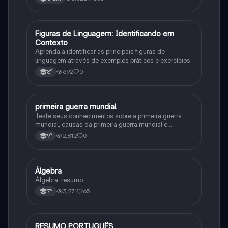
F
Figuras de Linguagem: Identificando em
Português
Contexto
Aprenda a identificar as principais figuras de
linguagem através de exemplos práticos e exercícios.
692
0
8°
primeira guerra mundial
História
Teste seus conhecimentos sobre a primeira guerra
mundial, causas da primeira guerra mundial e
consequências da Primeira Guerra Mundial, fases da
2,812
0
9°
primeira guerra mundial
Álgebra
Matematica
Álgebra: resumo
3,271
65
7°
RESUMO PORTUGUÊS
Português