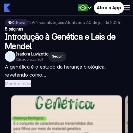
Abra o App
1.594
visualizações
·
Atualizado
30 de jul. de 2026
·
Ciência
5 páginas
Introdução à Genética e Leis de
Mendel
Isadora Luvizotto
I
Seguir
@
isadoraluvizott
A genética é o estudo da herança biológica,
revelando como...
Mostrar mais