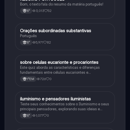
Bom, o texto fala do resumo da matéria português!
3,013
52
8°
Orações subordinadas substantivas
Português
Português
5,971
82
8°
sobre celulas eucarionte e procariontes
Biologia
Este quiz aborda as características e diferenças
fundamentais entre células eucariontes e
procariontes.
726
0
1°EM
iluminismo e pensadores iluministas
História
Teste seus conhecimentos sobre o Iluminismo e seus
principais pensadores, explorando suas ideias e
impacto histórico.
1,077
0
8°