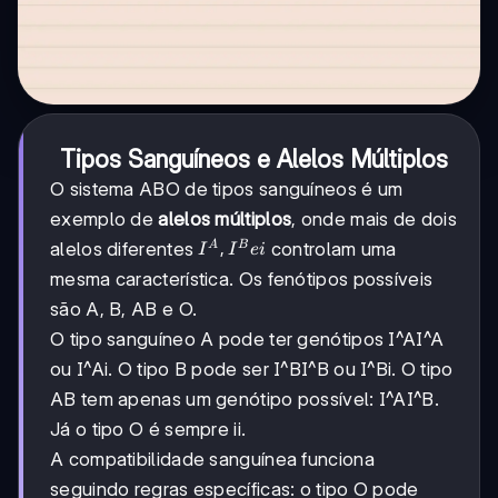
Tipos Sanguíneos e Alelos Múltiplos
O sistema ABO de tipos sanguíneos é um
exemplo de
alelos múltiplos
, onde mais de dois
I^A,
,
alelos diferentes
controlam uma
A
B
I
I
e
i
I^B
mesma característica. Os fenótipos possíveis
e i
são A, B, AB e O.
O tipo sanguíneo A pode ter genótipos I^AI^A
ou I^Ai. O tipo B pode ser I^BI^B ou I^Bi. O tipo
AB tem apenas um genótipo possível: I^AI^B.
Já o tipo O é sempre ii.
A compatibilidade sanguínea funciona
seguindo regras específicas: o tipo O pode