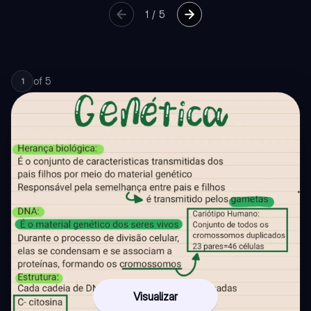
1
/
5
of
5
1
Visualizar