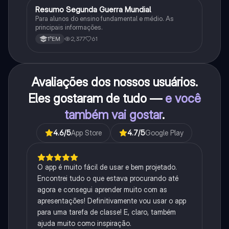
Resumo Segunda Guerra Mundial
História
Para alunos do ensino fundamental e médio. As
principais informações.
2,377
61
1°EM
Avaliações dos nossos usuários.
Eles gostaram de tudo —
e você
também vai gostar
.
4.6
/5
App Store
4.7
/5
Google Play
O app é muito fácil de usar e bem projetado.
Encontrei tudo o que estava procurando até
agora e consegui aprender muito com as
apresentações! Definitivamente vou usar o app
para uma tarefa de classe! E, claro, também
ajuda muito como inspiração.