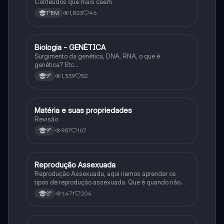
Conteúdos que mais caem
1,823
46
1°EM
Biologia - GENÉTICA
Ciência
Surgimento da genética, DNA, RNA, o que é
genética? Etc…
1,339
52
9°
Matéria e suas propriedades
Ciência
Revisão
987
107
9°
Reprodução Assexuada
Ciência
Reprodução Assexuada, aqui iremos aprender os
tipos de reprodução assexuada. Que é quando não
ocorre a fusão de gametas.
1,471
204
8°