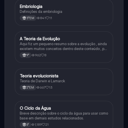
Embriologia
Biologia
Definições da embriologia
841
11
3°EM
A Teoria da Evolução
Biologia
Aqui fiz um pequeno resumo sobre a evolução , ainda
existem muitos conceitos dentro deste conteúdo , por
isso sempre é bom procurar por mais fontes e
962
8
9°
algumas questões para se resolver e fixar melhor.
Teoria evolucionista
Biologia
Teoria de Darwin e Lamarck
667
13
2°EM
O Ciclo da Água
Química
Breve descrição sobre o ciclo da água para usar como
base em demais estudos relacionados.
1,189
21
6°