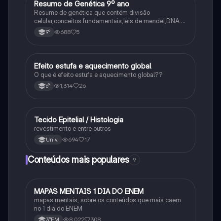
Resumo de Genética 9º ano
Ciência
Resume de genética que contém divisão
celular,conceitos fundamentais,leis de mendel,DNA e
RNA
688
5
9°
Efeito estufa e aquecimento global
Ciência
O que é efeito estufa e aquecimento global??
1,314
26
6°
Tecido Epitelial / Histologia
Ciência
revestimento e entre outros
694
17
Univ.
Conteúdos mais populares
9
MAPAS MENTAIS 1 DIA DO ENEM
Português
mapas mentais, sobre os conteúdos que mais caem
no 1 dia do ENEM
8,022
308
3°EM