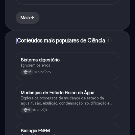
Mais
Conteúdos mais populares de Ciência
9
Sistema digestório
Ciência
Ignorem os erros
739
25
8°
M
Mudanças de Estado Físico da Água
Ciência
Explore os processos de mudança de estado da
água: fusão, ebulição, condensação, solidificação e
sublimação.
702
0
6°
Biologia ENEM
Ciência