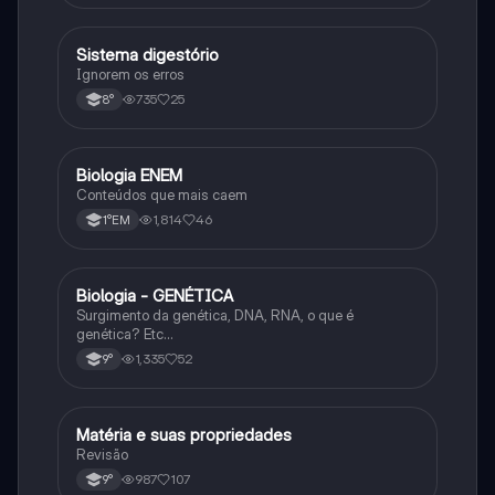
Sistema digestório
Ciência
Ignorem os erros
735
25
8°
Biologia ENEM
Ciência
Conteúdos que mais caem
1,814
46
1°EM
Biologia - GENÉTICA
Ciência
Surgimento da genética, DNA, RNA, o que é
genética? Etc…
1,335
52
9°
Matéria e suas propriedades
Ciência
Revisão
987
107
9°