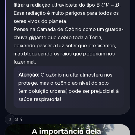
UV-
−
filtrar a radiação ultravioleta do tipo B
.
U
V
B
B
Essa radiação é muito perigosa para todos os
seres vivos do planeta.
Pense na Camada de Ozônio como um guarda-
chuva gigante que cobre toda a Terra,
deixando passar a luz solar que precisamos,
mas bloqueando os raios que poderiam nos
fazer mal.
Atenção:
O ozônio na alta atmosfera nos
protege, mas o ozônio ao nível do solo
(em poluição urbana) pode ser prejudicial à
saúde respiratória!
of
4
3