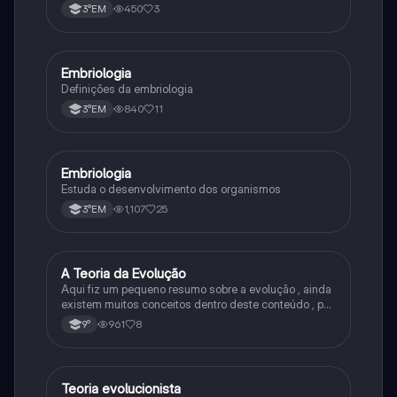
450
3
3°EM
Embriologia
Biologia
Definições da embriologia
840
11
3°EM
Embriologia
Biologia
Estuda o desenvolvimento dos organismos
1,107
25
3°EM
A Teoria da Evolução
Biologia
Aqui fiz um pequeno resumo sobre a evolução , ainda
existem muitos conceitos dentro deste conteúdo , por
isso sempre é bom procurar por mais fontes e
961
8
9°
algumas questões para se resolver e fixar melhor.
Teoria evolucionista
Biologia