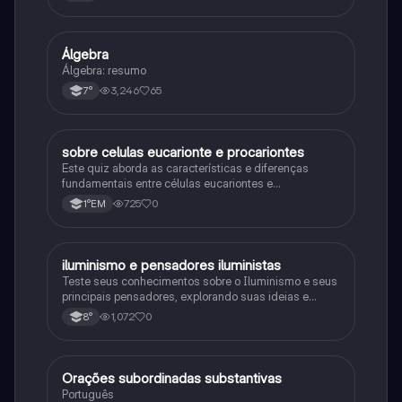
primeira guerra mundial
Álgebra
Matematica
Álgebra: resumo
3,246
65
7°
sobre celulas eucarionte e procariontes
Biologia
Este quiz aborda as características e diferenças
fundamentais entre células eucariontes e
procariontes.
725
0
1°EM
iluminismo e pensadores iluministas
História
Teste seus conhecimentos sobre o Iluminismo e seus
principais pensadores, explorando suas ideias e
impacto histórico.
1,072
0
8°
Orações subordinadas substantivas
Português
Português