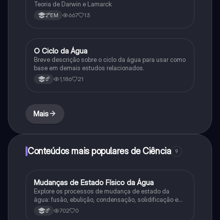
Teoria de Darwin e Lamarck
667
13
2°EM
O Ciclo da Água
Química
Breve descrição sobre o ciclo da água para usar como
base em demais estudos relacionados.
1,186
21
6°
Mais
Conteúdos mais populares de Ciência
9
M
Mudanças de Estado Físico da Água
Ciência
Explore os processos de mudança de estado da
água: fusão, ebulição, condensação, solidificação e
sublimação.
702
0
6°