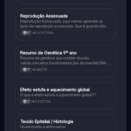
Reprodução Assexuada
Ciência
Reprodução Assexuada, aqui iremos aprender os
tipos de reprodução assexuada. Que é quando não
ocorre a fusão de gametas.
1,471
204
8°
Resumo de Genética 9º ano
Ciência
Resume de genética que contém divisão
celular,conceitos fundamentais,leis de mendel,DNA e
RNA
680
5
9°
Efeito estufa e aquecimento global
Ciência
O que é efeito estufa e aquecimento global??
1,312
26
6°
Tecido Epitelial / Histologia
Ciência
revestimento e entre outros