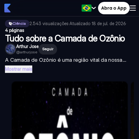
Abra o App
2.543
visualizações
·
Atualizado
18 de jul. de 2026
·
Ciência
4 páginas
Tudo sobre a Camada de Ozônio
Arthur Jose
Seguir
@
arthurjose
A Camada de Ozônio é uma região vital da nossa...
Mostrar mais