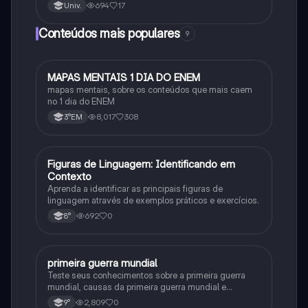
694
17
Univ.
Conteúdos mais populares
9
MAPAS MENTAIS 1 DIA DO ENEM
Português
mapas mentais, sobre os conteúdos que mais caem
no 1 dia do ENEM
8,017
308
3°EM
F
Figuras de Linguagem: Identificando em
Português
Contexto
Aprenda a identificar as principais figuras de
linguagem através de exemplos práticos e exercícios.
692
0
8°
primeira guerra mundial
História
Teste seus conhecimentos sobre a primeira guerra
mundial, causas da primeira guerra mundial e
consequências da Primeira Guerra Mundial, fases da
2,809
0
9°