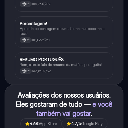
5,961
82
8°
Porcentagem!
Matematica
Aprenda porcentagem de uma forma muitoooo mais
fácil!!
1,863
51
7°
RESUMO PORTUGUÊS
Português
Bom, o texto fala do resumo da matéria português!
3,010
52
8°
Avaliações dos nossos usuários.
Eles gostaram de tudo —
e você
também vai gostar
.
4.6
/5
App Store
4.7
/5
Google Play