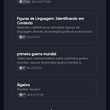
8,022
308
3°EM
F
Figuras de Linguagem: Identificando em
Português
Contexto
Aprenda a identificar as principais figuras de
linguagem através de exemplos práticos e exercícios.
692
0
8°
primeira guerra mundial
História
Teste seus conhecimentos sobre a primeira guerra
mundial, causas da primeira guerra mundial e
consequências da Primeira Guerra Mundial, fases da
2,812
0
9°
primeira guerra mundial
Álgebra
Matematica
Álgebra: resumo
3,271
65
7°