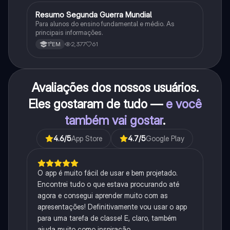
Resumo Segunda Guerra Mundial
História
Para alunos do ensino fundamental e médio. As
principais informações.
2,377
61
1°EM
Avaliações dos nossos usuários.
Eles gostaram de tudo —
e você
também vai gostar
.
4.6
/5
App Store
4.7
/5
Google Play
O app é muito fácil de usar e bem projetado.
Encontrei tudo o que estava procurando até
agora e consegui aprender muito com as
apresentações! Definitivamente vou usar o app
para uma tarefa de classe! E, claro, também
ajuda muito como inspiração.