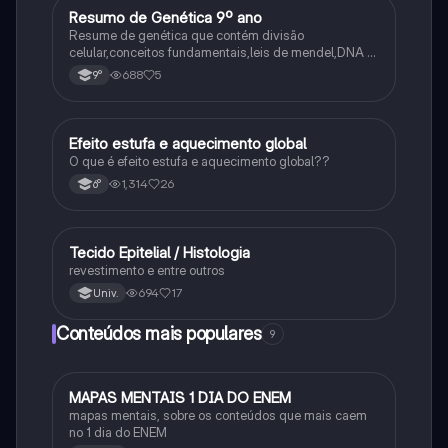
Resumo de Genética 9º ano
Ciência
Resume de genética que contém divisão
celular,conceitos fundamentais,leis de mendel,DNA e
RNA
688
5
9°
Efeito estufa e aquecimento global
Ciência
O que é efeito estufa e aquecimento global??
1,314
26
6°
Tecido Epitelial / Histologia
Ciência
revestimento e entre outros
694
17
Univ.
Conteúdos mais populares
9
MAPAS MENTAIS 1 DIA DO ENEM
Português
mapas mentais, sobre os conteúdos que mais caem
no 1 dia do ENEM