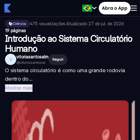
Abra o App
475
visualizações
·
Atualizado
27 de jul. de 2026
·
Ciência
19 páginas
Introdução ao Sistema Circulatório
Humano
vitoriasantosalm
V
Seguir
@
vitoriasantosal
O sistema circulatório é como uma grande rodovia
dentro do...
Mostrar mais