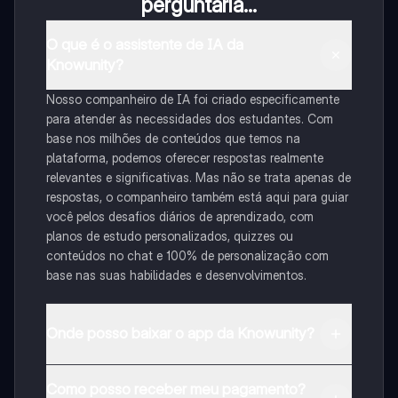
perguntaria...
O que é o assistente de IA da
Knowunity?
Nosso companheiro de IA foi criado especificamente
para atender às necessidades dos estudantes. Com
base nos milhões de conteúdos que temos na
plataforma, podemos oferecer respostas realmente
relevantes e significativas. Mas não se trata apenas de
respostas, o companheiro também está aqui para guiar
você pelos desafios diários de aprendizado, com
planos de estudo personalizados, quizzes ou
conteúdos no chat e 100% de personalização com
base nas suas habilidades e desenvolvimentos.
Onde posso baixar o app da Knowunity?
Pode descarregar a aplicação na Google Play Store e
Como posso receber meu pagamento?
na Apple App Store.