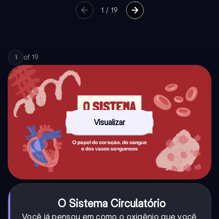
1
/
19
of
19
1
Visualizar
O Sistema Circulatório
Você já pensou em como o oxigênio que você