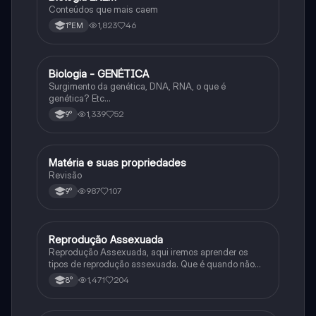
Conteúdos que mais caem
1,823
46
1°EM
Biologia - GENÉTICA
Ciência
Surgimento da genética, DNA, RNA, o que é
genética? Etc…
1,339
52
9°
Matéria e suas propriedades
Ciência
Revisão
987
107
9°
Reprodução Assexuada
Ciência
Reprodução Assexuada, aqui iremos aprender os
tipos de reprodução assexuada. Que é quando não
ocorre a fusão de gametas.
1,471
204
8°