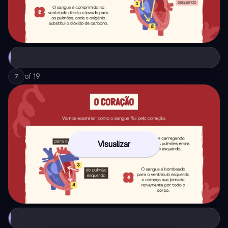
of
19
7
Visualizar