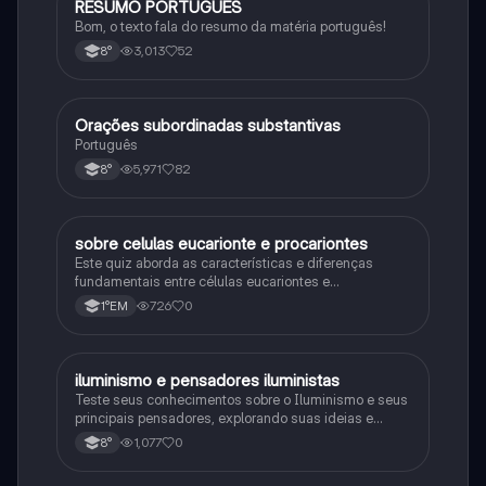
RESUMO PORTUGUÊS
Português
Bom, o texto fala do resumo da matéria português!
3,013
52
8°
Orações subordinadas substantivas
Português
Português
5,971
82
8°
sobre celulas eucarionte e procariontes
Biologia
Este quiz aborda as características e diferenças
fundamentais entre células eucariontes e
procariontes.
726
0
1°EM
iluminismo e pensadores iluministas
História
Teste seus conhecimentos sobre o Iluminismo e seus
principais pensadores, explorando suas ideias e
impacto histórico.
1,077
0
8°