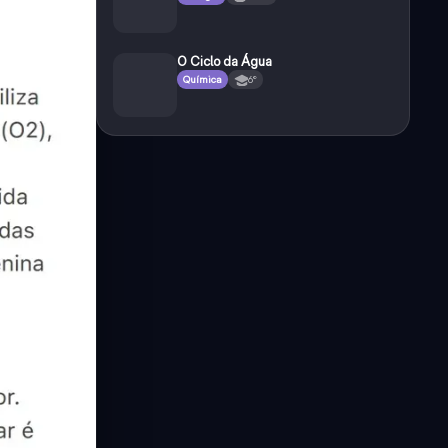
O Ciclo da Água
Química
6°