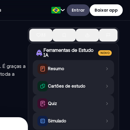
Entrar
Baixar app
s
33
Ferramentas de Estudo
NOVO
IA
. É graças a
Resumo
 toda a
Cartões de estudo
Quiz
Simulado