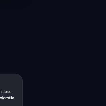
íntese,
clorofila