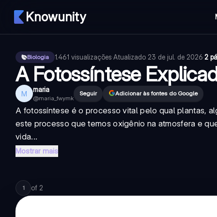
Knowunity
1.461
visualizações
·
Atualizado
23 de jul. de 2026
·
2 p
Biologia
A Fotossíntese Explica
maria
M
Seguir
Adicionar às fontes do Google
@
maria_fwymk
A fotossíntese é o processo vital pelo qual plantas, a
este processo que temos oxigênio na atmosfera e que
vida...
Mostrar mais
of
2
1