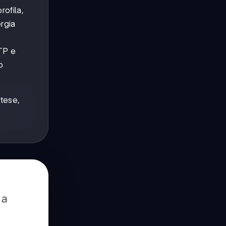
rofila,
rgia
TP e
o
tese,