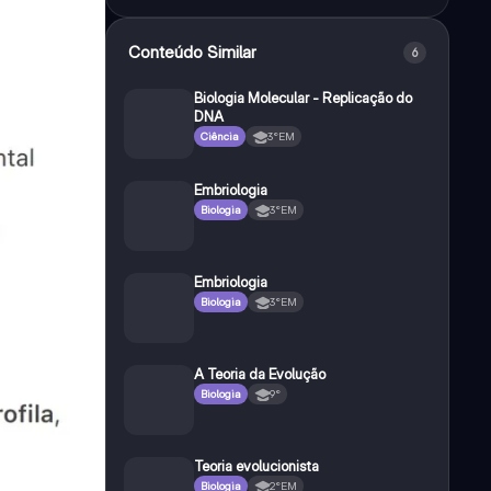
Conteúdo Similar
6
Biologia Molecular - Replicação do
DNA
Ciência
3°EM
Embriologia
Biologia
3°EM
Embriologia
Biologia
3°EM
A Teoria da Evolução
Biologia
9°
Teoria evolucionista
Biologia
2°EM