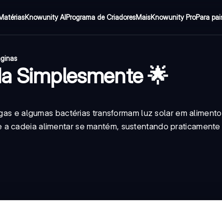
Matérias
Knowunity AI
Programa de Criadores
Mais
Knowunity Pro
Para pai
áginas
da Simplesmente 🌟
lgas e algumas bactérias transformam luz solar em alimento
 a cadeia alimentar se mantém, sustentando praticamente