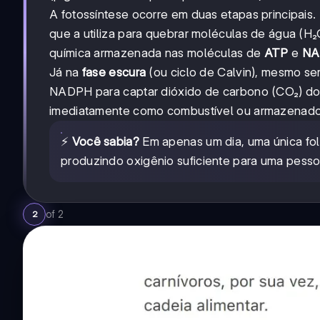
A fotossíntese ocorre em duas etapas principais
que a utiliza para quebrar moléculas de água (H₂
química armazenada nas moléculas de
ATP
e
NA
Já na
fase escura
(ou ciclo de Calvin), mesmo sem
NADPH para captar dióxido de carbono (CO₂) do
imediatamente como combustível ou armazenado 
⚡
Você sabia?
Em apenas um dia, uma única fol
produzindo oxigênio suficiente para uma pesso
of
2
2