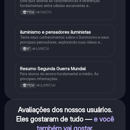
Este quiz aborda as características e diferenças
fundamentais entre células eucariontes e
procariontes.
726
0
1°EM
iluminismo e pensadores iluministas
História
Teste seus conhecimentos sobre o Iluminismo e seus
principais pensadores, explorando suas ideias e
impacto histórico.
1,075
0
8°
Resumo Segunda Guerra Mundial
História
Para alunos do ensino fundamental e médio. As
principais informações.
2,375
61
1°EM
Avaliações dos nossos usuários.
Eles gostaram de tudo —
e você
também vai gostar
.