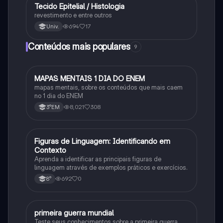
Tecido Epitelial / Histologia
Ciência
revestimento e entre outros
694
17
Univ.
Conteúdos mais populares
9
MAPAS MENTAIS 1 DIA DO ENEM
Português
mapas mentais, sobre os conteúdos que mais caem
no 1 dia do ENEM
8,021
308
3°EM
F
Figuras de Linguagem: Identificando em
Português
Contexto
Aprenda a identificar as principais figuras de
linguagem através de exemplos práticos e exercícios.
692
0
8°
primeira guerra mundial
História
Teste seus conhecimentos sobre a primeira guerra