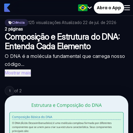
Abra o App
125
visualizações
·
Atualizado
22 de jul. de 2026
·
Ciência
2 páginas
Composição e Estrutura do DNA:
Entenda Cada Elemento
O DNA é a molécula fundamental que carrega nosso
código...
Mostrar mais
of
2
1