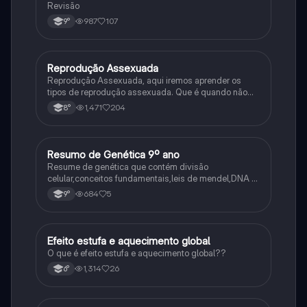
Revisão
987
107
9°
Reprodução Assexuada
Ciência
Reprodução Assexuada, aqui iremos aprender os
tipos de reprodução assexuada. Que é quando não
ocorre a fusão de gametas.
1,471
204
8°
Resumo de Genética 9º ano
Ciência
Resume de genética que contém divisão
celular,conceitos fundamentais,leis de mendel,DNA e
RNA
684
5
9°
Efeito estufa e aquecimento global
Ciência
O que é efeito estufa e aquecimento global??
1,314
26
6°