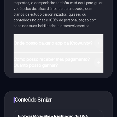
respostas, o companheiro também está aqui para guiar
você pelos desafios diários de aprendizado, com
planos de estudo personalizados, quizzes ou
conteúdos no chat e 100% de personalização com
base nas suas habilidades e desenvolvimentos.
Onde posso baixar o app da Knowunity?
Pode descarregar a aplicação na Google Play Store e
Como posso receber meu pagamento?
na Apple App Store.
Quanto posso ganhar?
Sim, tem acesso gratuito ao conteúdo da aplicação e
ao nosso companheiro de IA. Para desbloquear
determinadas funcionalidades da aplicação, pode
adquirir o Knowunity Pro.
Conteúdo Similar
Biologia Molecular - Replicação do DNA
Ciência