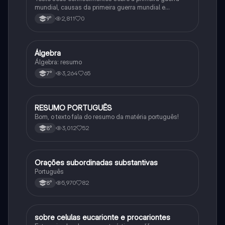
mundial, causas da primeira guerra mundial e
consequências da Primeira Guerra Mundial, fases da
2,811
0
9°
primeira guerra mundial
Álgebra
Matematica
Álgebra: resumo
3,264
65
7°
RESUMO PORTUGUÊS
Português
Bom, o texto fala do resumo da matéria português!
3,012
52
8°
Orações subordinadas substantivas
Português
Português
5,970
82
8°
sobre celulas eucarionte e procariontes
Biologia