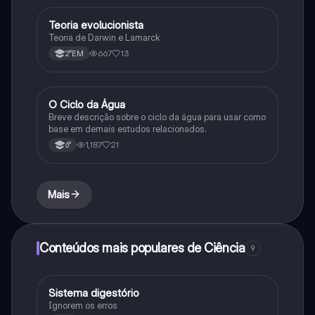
Teoria evolucionista
Biologia
Teoria de Darwin e Lamarck
667
13
2°EM
O Ciclo da Água
Química
Breve descrição sobre o ciclo da água para usar como
base em demais estudos relacionados.
1,187
21
6°
Mais
Conteúdos mais populares de Ciência
9
Sistema digestório
Ciência
Ignorem os erros