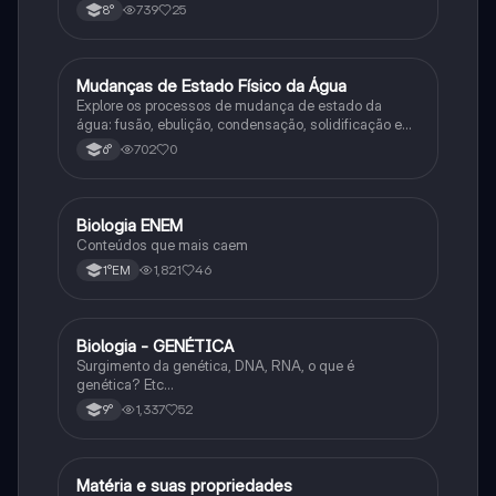
739
25
8°
M
Mudanças de Estado Físico da Água
Ciência
Explore os processos de mudança de estado da
água: fusão, ebulição, condensação, solidificação e
sublimação.
702
0
6°
Biologia ENEM
Ciência
Conteúdos que mais caem
1,821
46
1°EM
Biologia - GENÉTICA
Ciência
Surgimento da genética, DNA, RNA, o que é
genética? Etc…
1,337
52
9°
Matéria e suas propriedades
Ciência