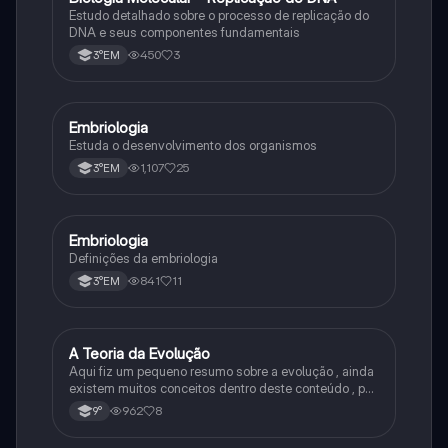
Estudo detalhado sobre o processo de replicação do
DNA e seus componentes fundamentais
450
3
3°EM
Embriologia
Biologia
Estuda o desenvolvimento dos organismos
1,107
25
3°EM
Embriologia
Biologia
Definições da embriologia
841
11
3°EM
A Teoria da Evolução
Biologia
Aqui fiz um pequeno resumo sobre a evolução , ainda
existem muitos conceitos dentro deste conteúdo , por
isso sempre é bom procurar por mais fontes e
962
8
9°
algumas questões para se resolver e fixar melhor.