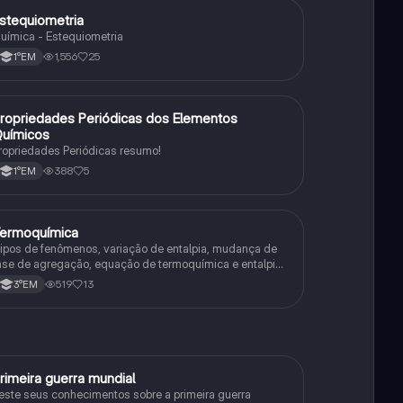
stequiometria
Química
uímica - Estequiometria
1,556
25
1°EM
ropriedades Periódicas dos Elementos
Química
uímicos
ropriedades Periódicas resumo!
388
5
1°EM
ermoquímica
Química
ipos de fenômenos, variação de entalpia, mudança de
ase de agregação, equação de termoquímica e entalpia
e formação
519
13
3°EM
rimeira guerra mundial
História
este seus conhecimentos sobre a primeira guerra