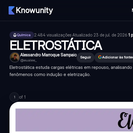
Knowunity
2.484
visualizações
·
Atualizado
23 de jul. de 2026
·
1 
Química
ELETROSTÁTICA
Alessandro Marroque Sampaio
Seguir
Adicionar às font
@
eualee_
Eletrostática estuda cargas elétricas em repouso, analisando f
fenômenos como indução e eletrização.
of
1
1