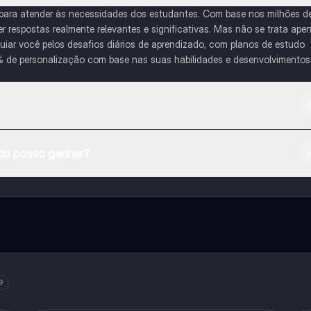
 para atender às necessidades dos estudantes. Com base nos milhões d
respostas realmente relevantes e significativas. Mas não se trata ape
iar você pelos desafios diários de aprendizado, com planos de estudo
% de personalização com base nas suas habilidades e desenvolvimentos
na Apple App Store.
o posso ganhar?
e ao nosso companheiro de IA. Para desbloquear determinadas
ity Pro.
9