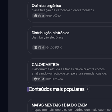
Química orgânica
Química
classificação de carbono e hidrocarbonetos
849
19
1°EM
Distribuição eletrônica
Química
Distribuição eletrônica
1,068
10
1°EM
CALORIMETRIA
Química
Calorimetria estuda as trocas de calor entre corpos,
analisando variação de temperatura e mudanças de
estado físico. Usa conceitos como calor sensível, latent
2,081
36
1°EM
e capacidade térmica.
Conteúdos mais populares
9
MAPAS MENTAIS 1 DIA DO ENEM
Português
mapas mentais, sobre os conteúdos que mais caem no 