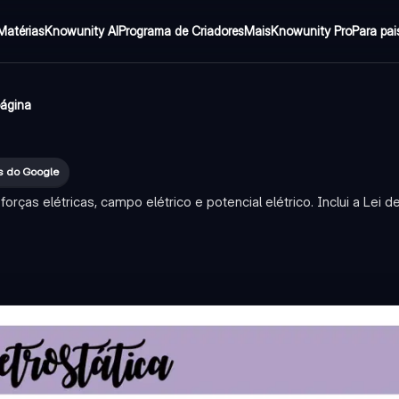
Matérias
Knowunity AI
Programa de Criadores
Mais
Knowunity Pro
Para pai
página
es do Google
orças elétricas, campo elétrico e potencial elétrico. Inclui a Lei