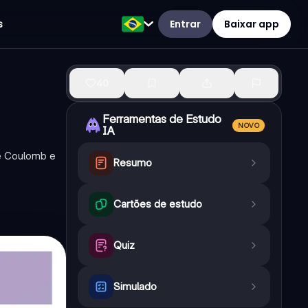
Entrar
Baixar app
s
40
Ferramentas de Estudo
NOVO
IA
 de Coulomb e
Resumo
Cartões de estudo
Quiz
Simulado