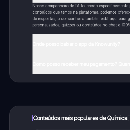
Nosso companheiro de IA foi criado especificamente
conteúdos que temos na plataforma, podemos oferecer 
de respostas, o companheiro também está aqui para gu
personalizados, quizzes ou conteúdos no chat e 100
Onde posso baixar o app da Knowunity?
Pode descarregar a aplicação na Google Play Store e 
Como posso receber meu pagamento? Quant
Sim, tem acesso gratuito ao conteúdo da aplicação 
funcionalidades da aplicação, pode adquirir o Knowun
Conteúdos mais populares de Química