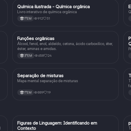
Química ilustrada - Química orgânica
E
Química
Livro interativo de química orgânica
Q
912
31
1°EM
Funções orgânicas
P
Química
Q
Álcool, fenol, enol, aldeído, cetona, ácido carboxilíco, éter,
éster, aminas e amidas.
P
658
24
3°EM
Separação de misturas
T
Química
Mapa mental separação de misturas
T
f
e
d
889
19
1°EM
F
Figuras de Linguagem: Identificando em
p
Português
Contexto
1
T