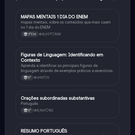
MAPAS MENTAIS 1 DIA DO ENEM
Português
mapas mentais, sobre os conteúdos que mais caem
no 1 dia do ENEM
8,017
308
3°EM
F
Figuras de Linguagem: Identificando em
Português
Contexto
Aprenda a identificar as principais figuras de
linguagem através de exemplos práticos e exercícios.
692
0
8°
Orações subordinadas substantivas
Português
Português
5,961
82
8°
RESUMO PORTUGUÊS
Português