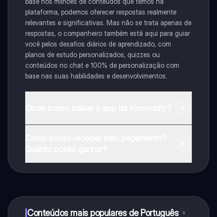
base nos milhões de conteúdos que temos na
plataforma, podemos oferecer respostas realmente
relevantes e significativas. Mas não se trata apenas de
respostas, o companheiro também está aqui para guiar
você pelos desafios diários de aprendizado, com
planos de estudo personalizados, quizzes ou
conteúdos no chat e 100% de personalização com
base nas suas habilidades e desenvolvimentos.
Onde posso baixar o app da Knowunity?
Pode descarregar a aplicação na Google Play Store e
Como posso receber meu pagamento?
na Apple App Store.
Quanto posso ganhar?
Sim, tem acesso gratuito ao conteúdo da aplicação e
ao nosso companheiro de IA. Para desbloquear
determinadas funcionalidades da aplicação, pode
adquirir o Knowunity Pro.
Conteúdos mais populares de Português
9