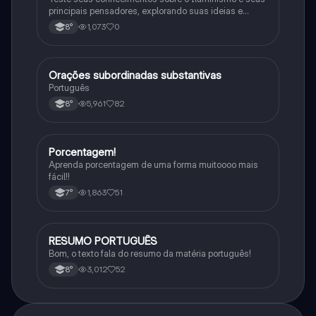
principais pensadores, explorando suas ideias e
impacto histórico.
1,073
0
8°
Orações subordinadas substantivas
Português
Português
5,961
82
8°
Porcentagem!
Matematica
Aprenda porcentagem de uma forma muitoooo mais
fácil!!
1,863
51
7°
RESUMO PORTUGUÊS
Português
Bom, o texto fala do resumo da matéria português!
3,012
52
8°