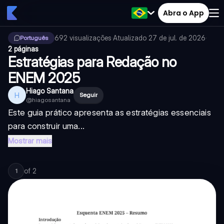
Abra o App
692
visualizações
·
Atualizado
27 de jul. de 2026
·
Português
2 páginas
Estratégias para Redação no
ENEM 2025
Hiago Santana
H
Seguir
@
hiagosantana
Este guia prático apresenta as estratégias essenciais
para construir uma...
Mostrar mais
of
2
1