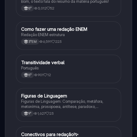
Bom, o texto fala do resumo da matéria português!
3,012
52
8°
Como fazer uma redação ENEM
Português
Redação ENEM estrutura
6,591
223
3°EM
Transitividade verbal
Português
Português
901
12
8°
Figuras de Linguagem
Português
Figuras de Linguagem: Comparação, metáfora,
metonímia, prosopoeia, antítese, paradoxo,
eufemismo, hipérbole e onomatopeia
1,627
23
9°
Conectivos para redação!✨
Português