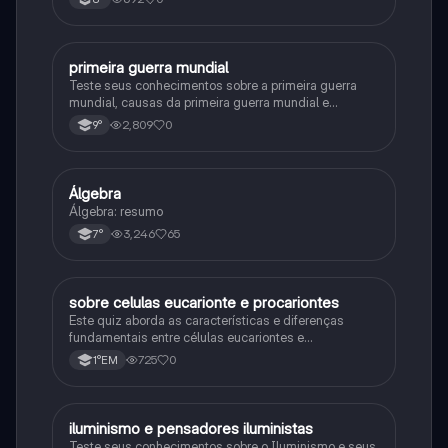
primeira guerra mundial
História
Teste seus conhecimentos sobre a primeira guerra
mundial, causas da primeira guerra mundial e
consequências da Primeira Guerra Mundial, fases da
2,809
0
9°
primeira guerra mundial
Álgebra
Matematica
Álgebra: resumo
3,246
65
7°
sobre celulas eucarionte e procariontes
Biologia
Este quiz aborda as características e diferenças
fundamentais entre células eucariontes e
procariontes.
725
0
1°EM
iluminismo e pensadores iluministas
História
Teste seus conhecimentos sobre o Iluminismo e seus