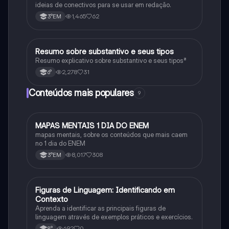
ideias de conectivos para se usar em redação.
1,465
62
3°EM
Resumo sobre substantivo e seus tipos
Português
Resumo explicativo sobre substantivo e seus tipos⁸
2,278
31
6°
Conteúdos mais populares
9
MAPAS MENTAIS 1 DIA DO ENEM
Português
mapas mentais, sobre os conteúdos que mais caem
no 1 dia do ENEM
8,017
308
3°EM
F
Figuras de Linguagem: Identificando em
Português
Contexto
Aprenda a identificar as principais figuras de
linguagem através de exemplos práticos e exercícios.
692
0
8°