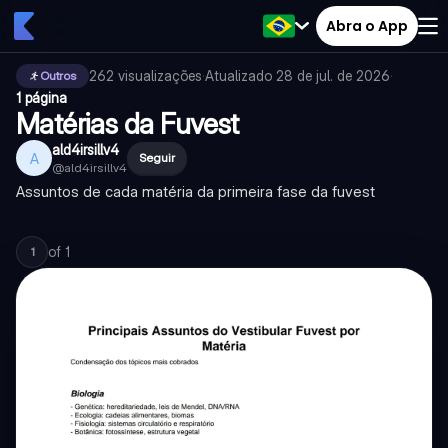
Abra o App
262
visualizações
·
Atualizado
28 de jul. de 2026
·
Outros
1 página
Matérias da Fuvest
ald4irsillv4
A
Seguir
@
ald4irsillv4
Assuntos de cada matéria da primeira fase da fuvest
of
1
1