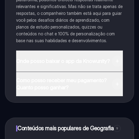
relevantes e significativas. Mas não se trata apenas de
respostas, o companheiro também está aqui para guiar
você pelos desafios diários de aprendizado, com
planos de estudo personalizados, quizzes ou
conteúdos no chat e 100% de personalização com
base nas suas habilidades e desenvolvimentos.
Onde posso baixar o app da Knowunity?
Pode descarregar a aplicação na Google Play Store e
Como posso receber meu pagamento?
na Apple App Store.
Quanto posso ganhar?
Sim, tem acesso gratuito ao conteúdo da aplicação e
ao nosso companheiro de IA. Para desbloquear
determinadas funcionalidades da aplicação, pode
adquirir o Knowunity Pro.
Conteúdos mais populares de Geografia
9