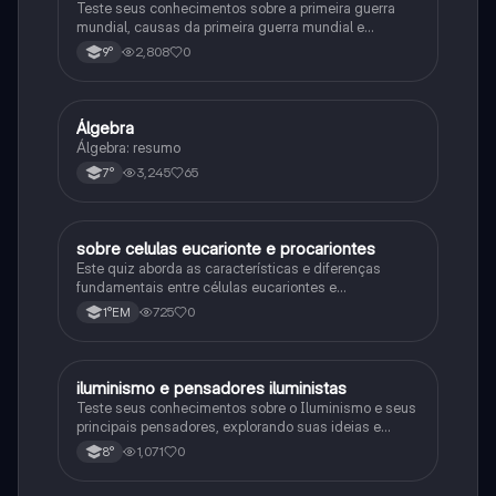
Teste seus conhecimentos sobre a primeira guerra
mundial, causas da primeira guerra mundial e
consequências da Primeira Guerra Mundial, fases da
2,808
0
9°
primeira guerra mundial
Álgebra
Matematica
Álgebra: resumo
3,245
65
7°
sobre celulas eucarionte e procariontes
Biologia
Este quiz aborda as características e diferenças
fundamentais entre células eucariontes e
procariontes.
725
0
1°EM
iluminismo e pensadores iluministas
História
Teste seus conhecimentos sobre o Iluminismo e seus
principais pensadores, explorando suas ideias e
impacto histórico.
1,071
0
8°