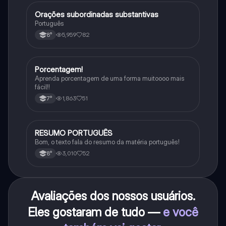
Orações subordinadas substantivas
Português
Português
5,959
82
8°
Porcentagem!
Matematica
Aprenda porcentagem de uma forma muitoooo mais
fácil!!
1,863
51
7°
RESUMO PORTUGUÊS
Português
Bom, o texto fala do resumo da matéria português!
3,010
52
8°
Avaliações dos nossos usuários.
Eles gostaram de tudo —
e você