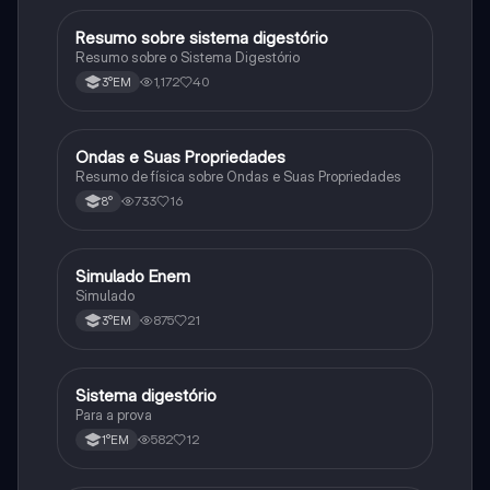
Resumo sobre sistema digestório
Biologia
Resumo sobre o Sistema Digestório
1,172
40
3°EM
Ondas e Suas Propriedades
Ciência
Resumo de física sobre Ondas e Suas Propriedades
733
16
8°
Simulado Enem
Outros
Simulado
875
21
3°EM
Sistema digestório
Outros
Para a prova
582
12
1°EM