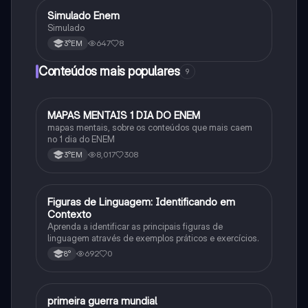
Simulado Enem
Outros
Simulado
647
8
3°EM
Conteúdos mais populares
9
MAPAS MENTAIS 1 DIA DO ENEM
Português
mapas mentais, sobre os conteúdos que mais caem
no 1 dia do ENEM
8,017
308
3°EM
F
Figuras de Linguagem: Identificando em
Português
Contexto
Aprenda a identificar as principais figuras de
linguagem através de exemplos práticos e exercícios.
692
0
8°
primeira guerra mundial
História