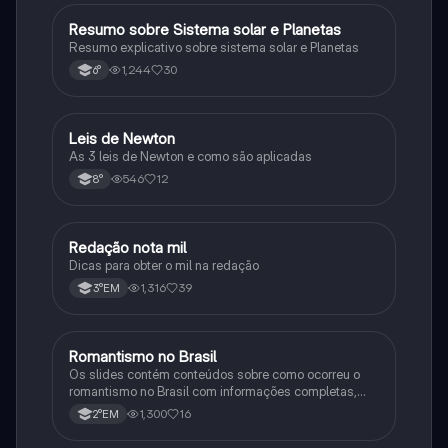
Resumo sobre Sistema solar e Planetas
Geografia
Resumo explicativo sobre sistema solar e Planetas
1,244
30
6°
Leis de Newton
Outros
As 3 leis de Newton e como são aplicadas
546
12
8°
Redação nota mil
Português
Dicas para obter o mil na redação
1,316
39
3°EM
Romantismo no Brasil
Outros
Os slides contém conteúdos sobre como ocorreu o
romantismo no Brasil com informações completas,
sobre autores, características, contexto entre outro
1,300
16
2°EM