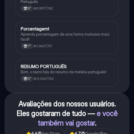
Português
5,957
82
8°
Porcentagem!
Matematica
Aprenda porcentagem de uma forma muitoooo mais
fácil!!
1,860
51
7°
RESUMO PORTUGUÊS
Português
Bom, o texto fala do resumo da matéria português!
3,006
52
8°
Avaliações dos nossos usuários.
Eles gostaram de tudo —
e você
também vai gostar
.
4.6
/5
App Store
4.7
/5
Google Play