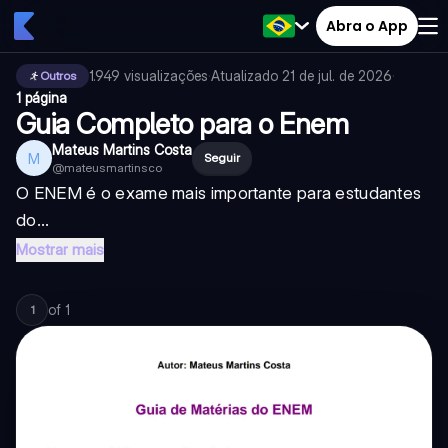
Abra o App
1.949
visualizações
·
Atualizado
21 de jul. de 2026
·
Outros
1 página
Guia Completo para o Enem
Mateus Martins Costa
M
Seguir
@
mateusmartinsco
O ENEM é o exame mais importante para estudantes
do...
Mostrar mais
of
1
1