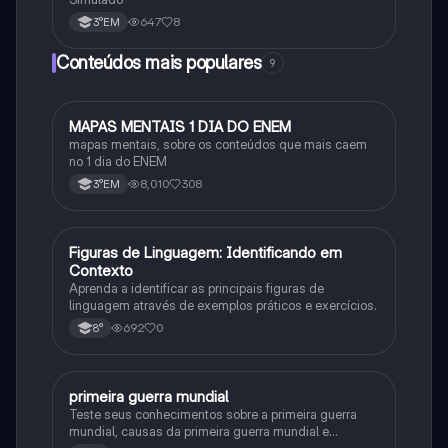
647
8
3°EM
Conteúdos mais populares
9
MAPAS MENTAIS 1 DIA DO ENEM
Português
mapas mentais, sobre os conteúdos que mais caem
no 1 dia do ENEM
8,010
308
3°EM
F
Figuras de Linguagem: Identificando em
Português
Contexto
Aprenda a identificar as principais figuras de
linguagem através de exemplos práticos e exercícios.
692
0
8°
primeira guerra mundial
História
Teste seus conhecimentos sobre a primeira guerra
mundial, causas da primeira guerra mundial e