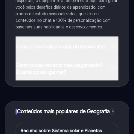
respostas, o companheiro também está aqui para guiar
você pelos desafios diários de aprendizado, com
planos de estudo personalizados, quizzes ou
conteúdos no chat e 100% de personalização com
base nas suas habilidades e desenvolvimentos.
Onde posso baixar o app da Knowunity?
Pode descarregar a aplicação na Google Play Store e
Como posso receber meu pagamento?
na Apple App Store.
Quanto posso ganhar?
Sim, tem acesso gratuito ao conteúdo da aplicação e
ao nosso companheiro de IA. Para desbloquear
determinadas funcionalidades da aplicação, pode
adquirir o Knowunity Pro.
Conteúdos mais populares de Geografia
9
Resumo sobre Sistema solar e Planetas
Geografia