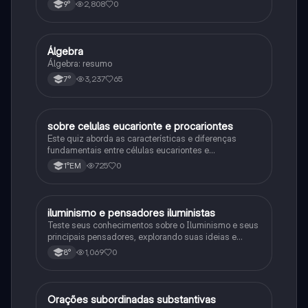
consequências da Primeira Guerra Mundial, fases da
2,808
0
9°
primeira guerra mundial
Álgebra
Matematica
Álgebra: resumo
3,237
65
7°
sobre celulas eucarionte e procariontes
Biologia
Este quiz aborda as características e diferenças
fundamentais entre células eucariontes e
procariontes.
725
0
1°EM
iluminismo e pensadores iluministas
História
Teste seus conhecimentos sobre o Iluminismo e seus
principais pensadores, explorando suas ideias e
impacto histórico.
1,069
0
8°
Orações subordinadas substantivas
Português