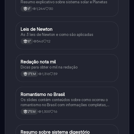
Resumo explicativo sobre sistema solar e Planetas
1,244
30
6°
Leis de Newton
Outros
As 3 leis de Newton e como são aplicadas
546
12
8°
Redação nota mil
Português
Dicas para obter o mil na redação
1,316
39
3°EM
Romantismo no Brasil
Outros
Os slides contém conteúdos sobre como ocorreu o
romantismo no Brasil com informações completas,
sobre autores, características, contexto entre outro
1,300
16
2°EM
Resumo sobre sistema digestório
Biologia