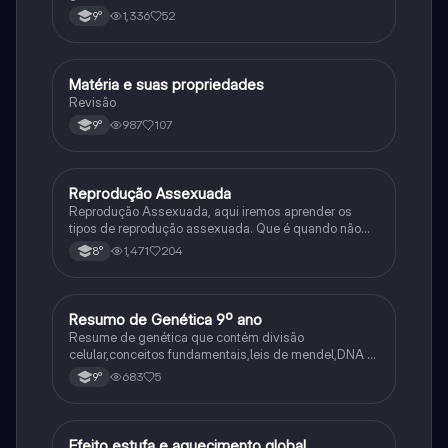
1,336
52
9°
Matéria e suas propriedades
Ciência
Revisão
987
107
9°
Reprodução Assexuada
Ciência
Reprodução Assexuada, aqui iremos aprender os
tipos de reprodução assexuada. Que é quando não
ocorre a fusão de gametas.
1,471
204
8°
Resumo de Genética 9º ano
Ciência
Resume de genética que contém divisão
celular,conceitos fundamentais,leis de mendel,DNA e
RNA
683
5
9°
Efeito estufa e aquecimento global
Ciência