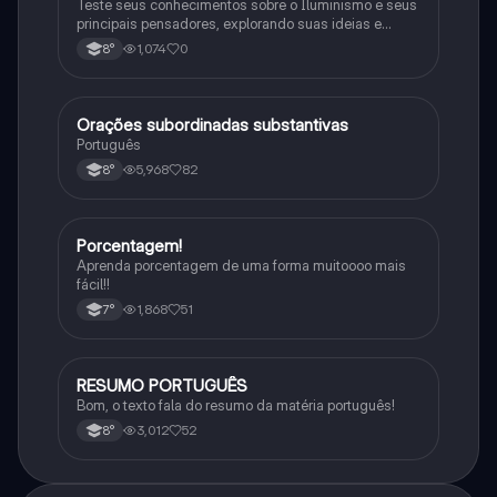
Teste seus conhecimentos sobre o Iluminismo e seus
principais pensadores, explorando suas ideias e
impacto histórico.
1,074
0
8°
Orações subordinadas substantivas
Português
Português
5,968
82
8°
Porcentagem!
Matematica
Aprenda porcentagem de uma forma muitoooo mais
fácil!!
1,868
51
7°
RESUMO PORTUGUÊS
Português
Bom, o texto fala do resumo da matéria português!
3,012
52
8°