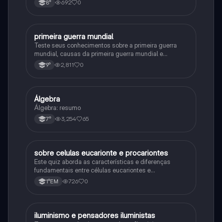
692
0
8°
primeira guerra mundial
História
Teste seus conhecimentos sobre a primeira guerra
mundial, causas da primeira guerra mundial e
consequências da Primeira Guerra Mundial, fases da
2,811
0
9°
primeira guerra mundial
Álgebra
Matematica
Álgebra: resumo
3,254
65
7°
sobre celulas eucarionte e procariontes
Biologia
Este quiz aborda as características e diferenças
fundamentais entre células eucariontes e
procariontes.
726
0
1°EM
iluminismo e pensadores iluministas
História