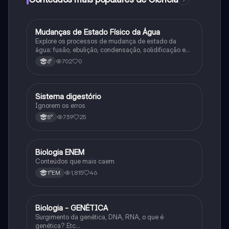
M
Mudanças de Estado Físico da Água
Ciência
Explore os processos de mudança de estado da
água: fusão, ebulição, condensação, solidificação e
sublimação.
702
0
6°
Sistema digestório
Ciência
Ignorem os erros
739
25
8°
Biologia ENEM
Ciência
Conteúdos que mais caem
1,815
46
1°EM
Biologia - GENÉTICA
Ciência
Surgimento da genética, DNA, RNA, o que é
genética? Etc…