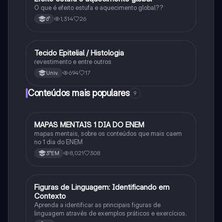
O que é efeito estufa e aquecimento global??
1,314
26
6°
Tecido Epitelial / Histologia
Ciência
revestimento e entre outros
694
17
Univ.
Conteúdos mais populares
9
MAPAS MENTAIS 1 DIA DO ENEM
Português
mapas mentais, sobre os conteúdos que mais caem
no 1 dia do ENEM
8,021
308
3°EM
F
Figuras de Linguagem: Identificando em
Português
Contexto
Aprenda a identificar as principais figuras de
linguagem através de exemplos práticos e exercícios.