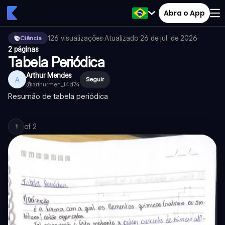
Abra o App
126
visualizações
·
Atualizado
26 de jul. de 2026
·
Ciência
2 páginas
Tabela Periódica
Arthur Mendes
A
Seguir
@
arthurmen_14d74
Resumão de tabela periódica
of
2
1