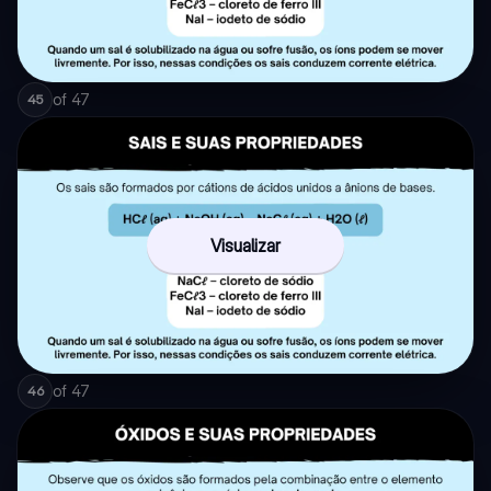
of
47
45
Visualizar
of
47
46