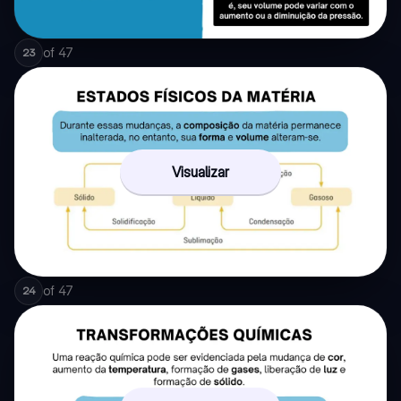
of
47
23
Visualizar
of
47
24