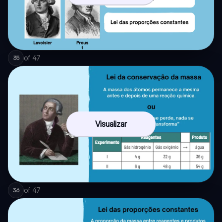
of
47
35
Visualizar
of
47
36