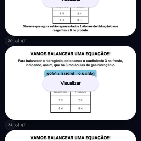
of
47
30
Visualizar
of
47
31