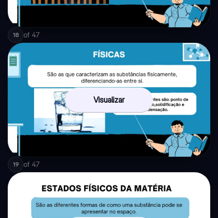
of
47
18
Visualizar
of
47
19