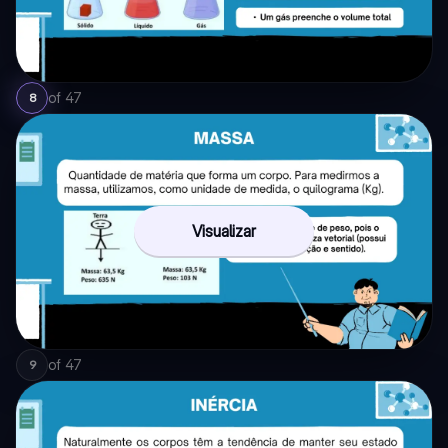
of
47
8
Visualizar
of
47
9