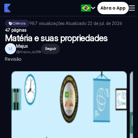
Abra o App
987
visualizações
·
Atualizado
22 de jul. de 2026
·
Ciência
47 páginas
Matéria e suas propriedades
Majux
M
Seguir
@
majux_rp28k
Revisão