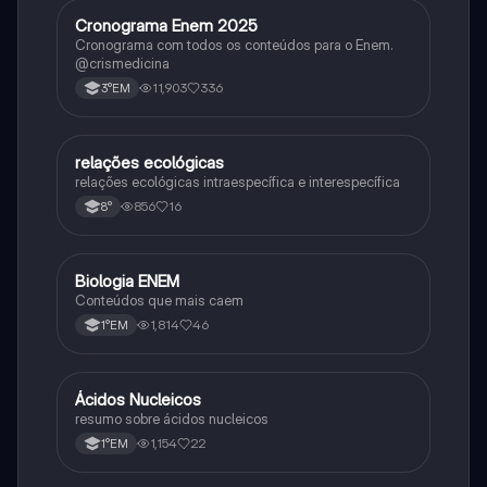
Cronograma Enem 2025
Matematica
Cronograma com todos os conteúdos para o Enem.
@crismedicina
11,903
336
3°EM
relações ecológicas
Biologia
relações ecológicas intraespecífica e interespecífica
856
16
8°
Biologia ENEM
Ciência
Conteúdos que mais caem
1,814
46
1°EM
Ácidos Nucleicos
Biologia
resumo sobre ácidos nucleicos
1,154
22
1°EM