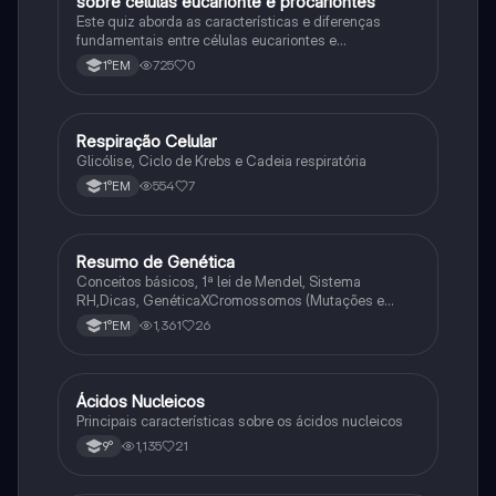
sobre celulas eucarionte e procariontes
Biologia
Este quiz aborda as características e diferenças
fundamentais entre células eucariontes e
procariontes.
725
0
1°EM
Respiração Celular
Biologia
Glicólise, Ciclo de Krebs e Cadeia respiratória
554
7
1°EM
Resumo de Genética
Biologia
Conceitos básicos, 1ª lei de Mendel, Sistema
RH,Dicas, GenéticaXCromossomos (Mutações e
Variações Genéticas).
1,361
26
1°EM
Ácidos Nucleicos
Biologia
Principais características sobre os ácidos nucleicos
1,135
21
9°