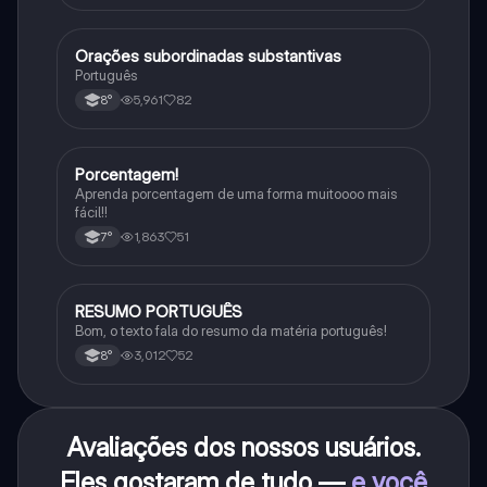
Orações subordinadas substantivas
Português
Português
5,961
82
8°
Porcentagem!
Matematica
Aprenda porcentagem de uma forma muitoooo mais
fácil!!
1,863
51
7°
RESUMO PORTUGUÊS
Português
Bom, o texto fala do resumo da matéria português!
3,012
52
8°
Avaliações dos nossos usuários.
Eles gostaram de tudo —
e você