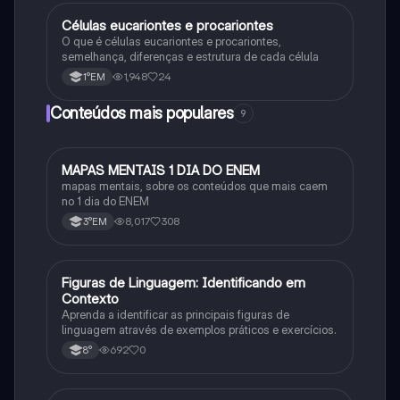
Células eucariontes e procariontes
Biologia
O que é células eucariontes e procariontes,
semelhança, diferenças e estrutura de cada célula
1,948
24
1°EM
Conteúdos mais populares
9
MAPAS MENTAIS 1 DIA DO ENEM
Português
mapas mentais, sobre os conteúdos que mais caem
no 1 dia do ENEM
8,017
308
3°EM
F
Figuras de Linguagem: Identificando em
Português
Contexto
Aprenda a identificar as principais figuras de
linguagem através de exemplos práticos e exercícios.
692
0
8°