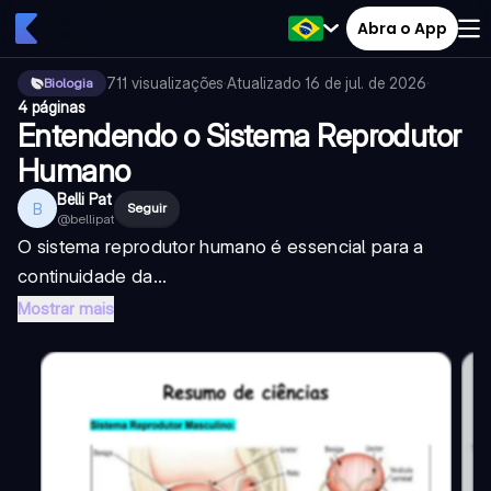
Abra o App
711
visualizações
·
Atualizado
16 de jul. de 2026
·
Biologia
4 páginas
Entendendo o Sistema Reprodutor
Humano
Belli Pat
B
Seguir
@
bellipat
O sistema reprodutor humano é essencial para a
continuidade da...
Mostrar mais