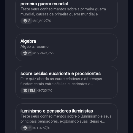
primeira guerra mundial
História
Teste seus conhecimentos sobre a primeira guerra
mundial, causas da primeira guerra mundial e
consequências da Primeira Guerra Mundial, fases da
2,809
0
9°
primeira guerra mundial
Álgebra
Matematica
Álgebra: resumo
3,246
65
7°
sobre celulas eucarionte e procariontes
Biologia
Este quiz aborda as características e diferenças
fundamentais entre células eucariontes e
procariontes.
725
0
1°EM
iluminismo e pensadores iluministas
História
Teste seus conhecimentos sobre o Iluminismo e seus
principais pensadores, explorando suas ideias e
impacto histórico.
1,073
0
8°