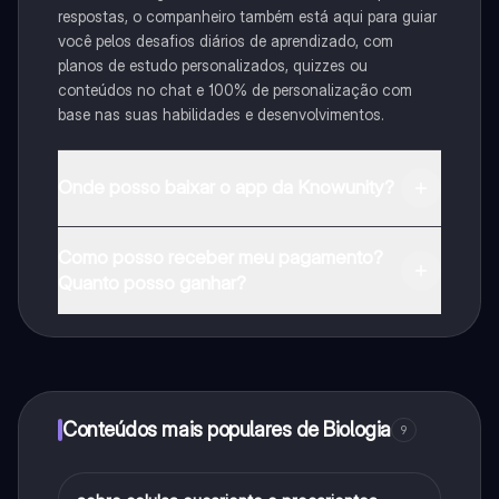
respostas, o companheiro também está aqui para guiar
você pelos desafios diários de aprendizado, com
planos de estudo personalizados, quizzes ou
conteúdos no chat e 100% de personalização com
base nas suas habilidades e desenvolvimentos.
Onde posso baixar o app da Knowunity?
Pode descarregar a aplicação na Google Play Store e
Como posso receber meu pagamento?
na Apple App Store.
Quanto posso ganhar?
Sim, tem acesso gratuito ao conteúdo da aplicação e
ao nosso companheiro de IA. Para desbloquear
determinadas funcionalidades da aplicação, pode
adquirir o Knowunity Pro.
Conteúdos mais populares de Biologia
9