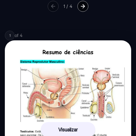
1
/
4
of
4
1
Visualizar