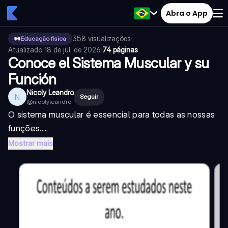
Abra o App
358
visualizações
·
Educação física
Atualizado
18 de jul. de 2026
·
74 páginas
Conoce el Sistema Muscular y su
Función
Nicoly Leandro
N
Seguir
@
nicolyleandro
O sistema muscular é essencial para todas as nossas
funções...
Mostrar mais