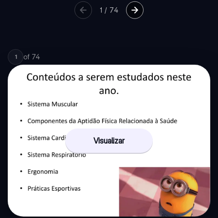
1
/
74
of
74
1
Visualizar