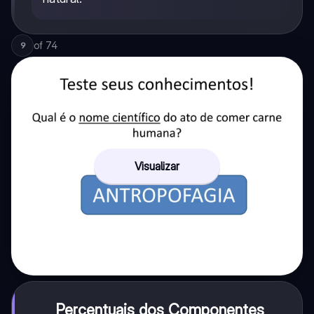
of
74
9
Visualizar
Percentuais dos Componentes