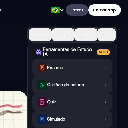
Entrar
Baixar app
s
4
Ferramentas de Estudo
NOVO
IA
Resumo
Cartões de estudo
Quiz
Simulado