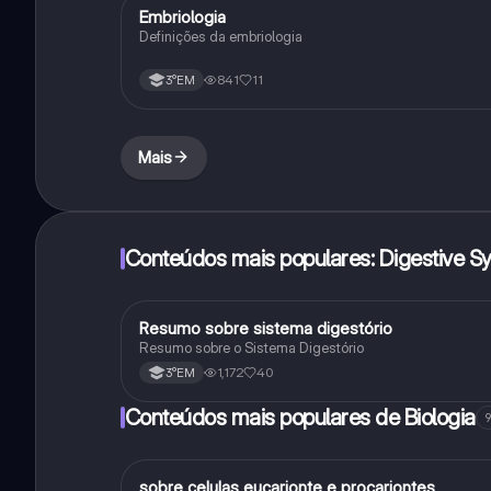
Embriologia
Biologia
Definições da embriologia
841
11
3°EM
Mais
Conteúdos mais populares: Digestive S
Resumo sobre sistema digestório
Biologia
Resumo sobre o Sistema Digestório
1,172
40
3°EM
Conteúdos mais populares de Biologia
9
sobre celulas eucarionte e procariontes
Biologia