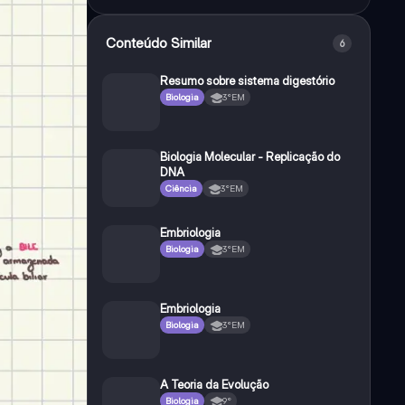
Conteúdo Similar
6
Resumo sobre sistema digestório
Biologia
3°EM
Biologia Molecular - Replicação do
DNA
Ciência
3°EM
Embriologia
Biologia
3°EM
Embriologia
Biologia
3°EM
A Teoria da Evolução
Biologia
9°