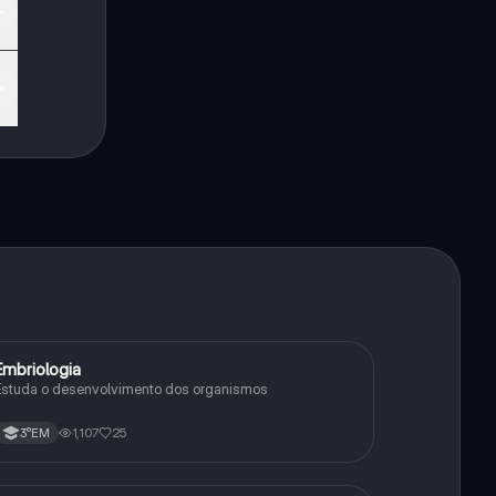
Embriologia
Biologia
Estuda o desenvolvimento dos organismos
1,107
25
3°EM