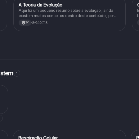
A Teoria da Evolução
Biologia
Aqui fiz um pequeno resumo sobre a evolução , ainda
B
existem muitos conceitos dentro deste conteúdo , por
b
isso sempre é bom procurar por mais fontes e algumas
962
8
9°
questões para se resolver e fixar melhor.
ystem
1
Respiração Celular
R
Biologia