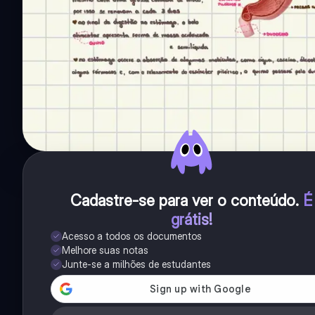
Cadastre-se para ver o conteúdo
.
É
grátis!
Acesso a todos os documentos
Melhore suas notas
Junte-se a milhões de estudantes