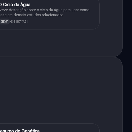
O Ciclo da Água
Química
reve descrição sobre o ciclo da água para usar como
ase em demais estudos relacionados.
1,187
21
6°
esumo de Genética
Biologia