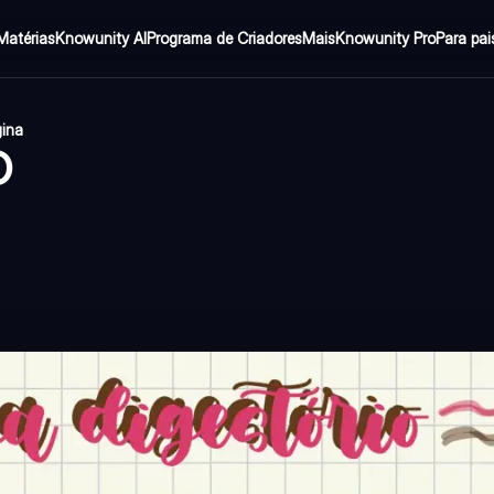
Matérias
Knowunity AI
Programa de Criadores
Mais
Knowunity Pro
Para pai
gina
O