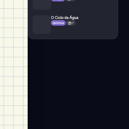
O Ciclo da Água
Química
6°