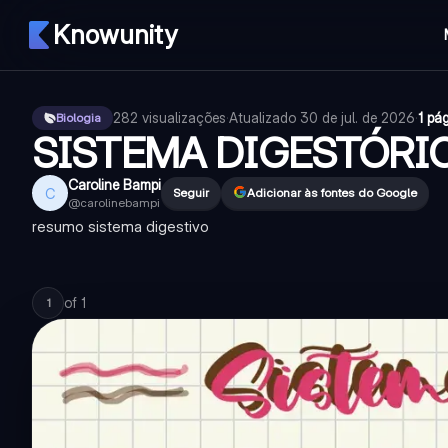
Knowunity
282
visualizações
·
Atualizado
30 de jul. de 2026
·
1 pá
Biologia
SISTEMA DIGESTÓRI
Caroline Bampi
C
Seguir
Adicionar às fontes do Google
@
carolinebampi
resumo sistema digestivo
of
1
1