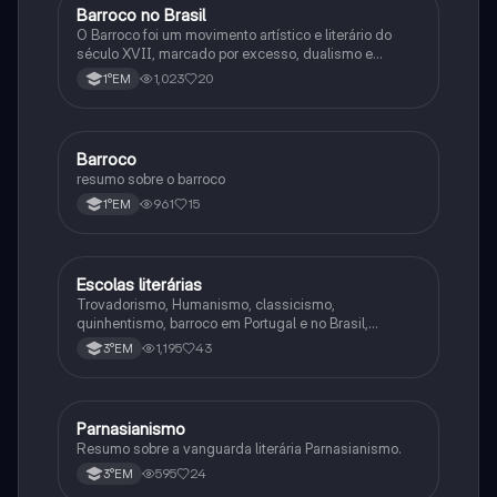
Barroco no Brasil
Português
O Barroco foi um movimento artístico e literário do
século XVII, marcado por excesso, dualismo e
contraste. Buscava expressar a angústia humana
1,023
20
1°EM
através de linguagem rebuscada e temas religiosos.
Barroco
Arte
resumo sobre o barroco
961
15
1°EM
Escolas literárias
Português
Trovadorismo, Humanismo, classicismo,
quinhentismo, barroco em Portugal e no Brasil,
arcadismo em Portugal e no Brasil e romantismo em
1,195
43
3°EM
Portugal e no Brasil
Parnasianismo
Português
Resumo sobre a vanguarda literária Parnasianismo.
595
24
3°EM