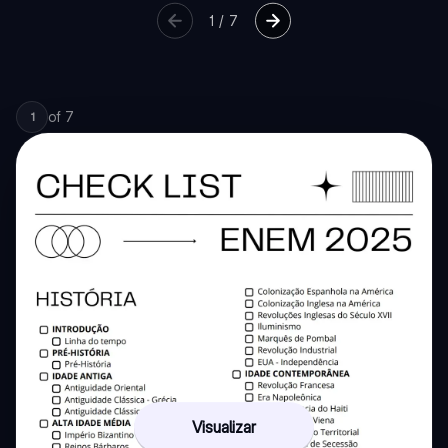
1
/
7
of
7
1
Visualizar