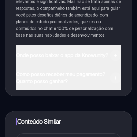
relevantes e significativas. Mas não se trata apenas de
respostas, o companheiro também está aqui para guiar
você pelos desafios diários de aprendizado, com
planos de estudo personalizados, quizzes ou
conteúdos no chat e 100% de personalização com
base nas suas habilidades e desenvolvimentos.
Onde posso baixar o app da Knowunity?
Pode descarregar a aplicação na Google Play Store e
Como posso receber meu pagamento?
na Apple App Store.
Quanto posso ganhar?
Sim, tem acesso gratuito ao conteúdo da aplicação e
ao nosso companheiro de IA. Para desbloquear
determinadas funcionalidades da aplicação, pode
adquirir o Knowunity Pro.
Conteúdo Similar