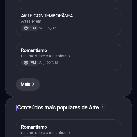
ARTE CONTEMPORÂNEA
Arte
Artes enem
809
13
1°EM
Romantismo
Arte
resumo sobre o romantismo
1,692
18
1°EM
Mais
Conteúdos mais populares de Arte
9
Romantismo
Arte
resumo sobre o romantismo