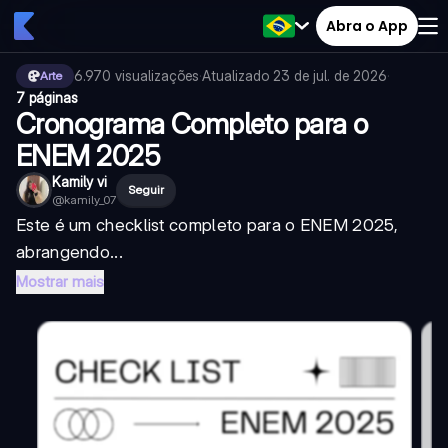
Abra o App
6.970
visualizações
·
Atualizado
23 de jul. de 2026
·
Arte
7 páginas
Cronograma Completo para o
ENEM 2025
Kamily vi
Seguir
@
kamily_07
Este é um checklist completo para o ENEM 2025,
abrangendo...
Mostrar mais