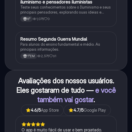
iluminismo e pensadores iluministas
História
Teste seus conhecimentos sobre o Iluminismo e seus
principais pensadores, explorando suas ideias e
impacto histórico.
1,075
0
8°
Resumo Segunda Guerra Mundial
História
Para alunos do ensino fundamental e médio. As
principais informações.
2,375
61
1°EM
Avaliações dos nossos usuários.
Eles gostaram de tudo —
e você
também vai gostar
.
4.6
/5
App Store
4.7
/5
Google Play
O app é muito fácil de usar e bem projetado.