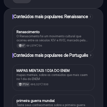
Conteúdos mais populares: Renaissance
1
Renascimento
História
O Renascimento foi um movimento cultural que
ocorreu entre os séculos XIV e XVII, marcado pela
redescoberta da arte e literatura da Antiguidade
1,379
34
8°
Clássica. Ele destacou o humanismo, valorizando o
ser humano e suas capacidades.
Conteúdos mais populares de Português
9
MAPAS MENTAIS 1 DIA DO ENEM
Português
mapas mentais, sobre os conteúdos que mais caem
no 1 dia do ENEM
8,021
308
3°EM
primeira guerra mundial
História
Teste seus conhecimentos sobre a primeira guerra