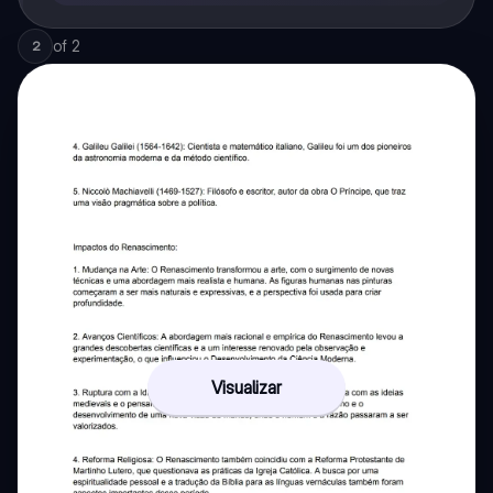
of
2
2
Visualizar