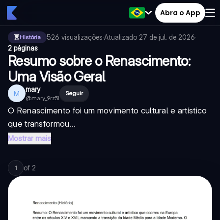
Abra o App
526
visualizações
·
Atualizado
27 de jul. de 2026
·
História
2 páginas
Resumo sobre o Renascimento:
Uma Visão Geral
mary
M
Seguir
@
mary_9rz5l
O Renascimento foi um movimento cultural e artístico
que transformou...
Mostrar mais
of
2
1