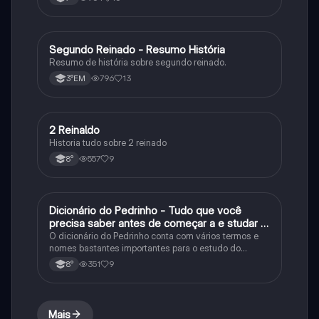
Segundo Reinado - Resumo História
História
Resumo de história sobre segundo reinado.
796
13
3°EM
2 Reinaldo
História
Historia tudo sobre 2 reinado
557
9
8°
Dicionário do Pedrinho - Tudo que você
História
precisa saber antes de começar a e studar o
segundo reinado!
O dicionário do Pedrinho conta com vários termos e
nomes bastantes importantes para o estudo do
segundo reinado e muito mais.
351
9
8°
Mais