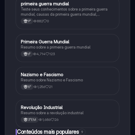
primeira guerra mundial
História
Teste seus conhecimentos sobre a primeira guerra
mundial, causas da primeira guerra mundial,
consequências da Primeira Guerra Mundial,fases da
882
0
9°
primeira guerra mundial
Primeira Guerra Mundial
História
Resumo sobre a primeira guerra mundial
4,714
123
6°
Nazismo e Fascismo
História
Resumo sobre Nazismo e Fascismo
1,256
21
8°
Revolução Industrial
História
Resumo sobre a revolução industrial
1,686
26
3°EM
Conteúdos mais populares
9