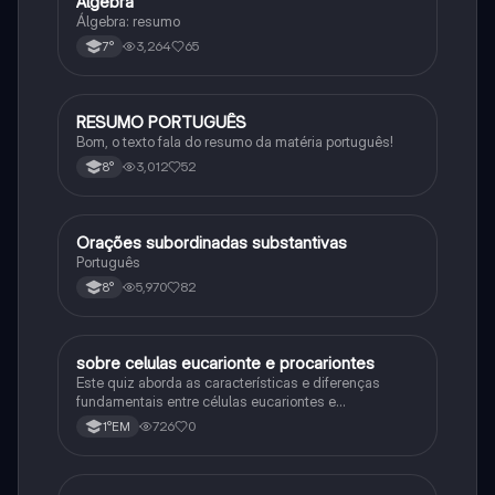
Álgebra
Matematica
Álgebra: resumo
3,264
65
7°
RESUMO PORTUGUÊS
Português
Bom, o texto fala do resumo da matéria português!
3,012
52
8°
Orações subordinadas substantivas
Português
Português
5,970
82
8°
sobre celulas eucarionte e procariontes
Biologia
Este quiz aborda as características e diferenças
fundamentais entre células eucariontes e
procariontes.
726
0
1°EM