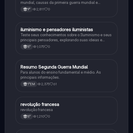
mundial, causas da primeira guerra mundial e
consequências da Primeira Guerra Mundial, fases da
2,811
0
9°
primeira guerra mundial
iluminismo e pensadores iluministas
História
Teste seus conhecimentos sobre o Iluminismo e seus
principais pensadores, explorando suas ideias e
impacto histórico.
1,075
0
8°
Resumo Segunda Guerra Mundial
História
Para alunos do ensino fundamental e médio. As
principais informações.
2,375
61
1°EM
revolução francesa
História
revolução francesa
1,210
0
8°