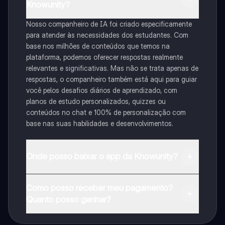
Knowunity?
Nosso companheiro de IA foi criado especificamente
para atender às necessidades dos estudantes. Com
base nos milhões de conteúdos que temos na
plataforma, podemos oferecer respostas realmente
relevantes e significativas. Mas não se trata apenas de
respostas, o companheiro também está aqui para guiar
você pelos desafios diários de aprendizado, com
planos de estudo personalizados, quizzes ou
conteúdos no chat e 100% de personalização com
base nas suas habilidades e desenvolvimentos.
Onde posso baixar o app da Knowunity?
Pode descarregar a aplicação na Google Play Store e
Como posso receber meu pagamento?
na Apple App Store.
Quanto posso ganhar?
Sim, tem acesso gratuito ao conteúdo da aplicação e