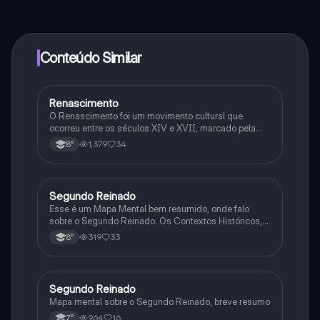
ao nosso companheiro de IA. Para desbloquear
determinadas funcionalidades da aplicação, pode
adquirir o Knowunity Pro.
Conteúdo Similar
Renascimento
História
O Renascimento foi um movimento cultural que
ocorreu entre os séculos XIV e XVII, marcado pela
redescoberta da arte e literatura da Antiguidade
1,379
34
8°
Clássica. Ele destacou o humanismo, valorizando o
ser humano e suas capacidades.
Segundo Reinado
História
Esse é um Mapa Mental bem resumido, onde falo
sobre o Segundo Reinado. Os Contextos Históricos,
Monarquia, Aspectos Políticos, Economia, Sociedade,
319
33
8°
Cultura, Conflitos e Crises e Proclamação da
República.
Segundo Reinado
História
Mapa mental sobre o Segundo Reinado, breve resumo
964
16
7°