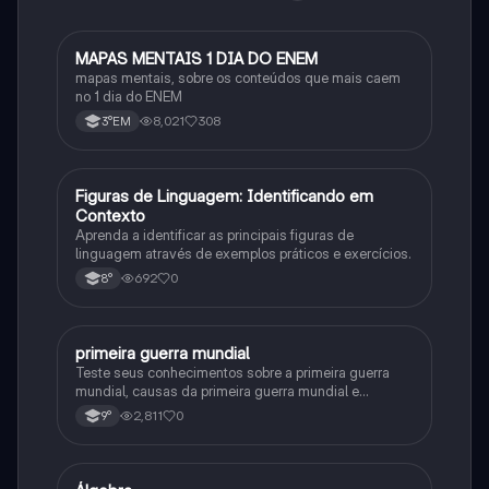
MAPAS MENTAIS 1 DIA DO ENEM
Português
mapas mentais, sobre os conteúdos que mais caem
no 1 dia do ENEM
8,021
308
3°EM
F
Figuras de Linguagem: Identificando em
Português
Contexto
Aprenda a identificar as principais figuras de
linguagem através de exemplos práticos e exercícios.
692
0
8°
primeira guerra mundial
História
Teste seus conhecimentos sobre a primeira guerra
mundial, causas da primeira guerra mundial e
consequências da Primeira Guerra Mundial, fases da
2,811
0
9°
primeira guerra mundial