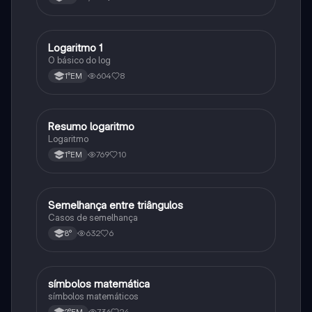
racionais.
Logaritmo 1
Matematica
O básico do log
604
8
1°EM
Resumo logaritmo
Matematica
Logaritmo
769
10
1°EM
Semelhança entre triângulos
Matematica
Casos de semelhança
632
6
8°
símbolos matemática
Matematica
símbolos matemáticos
736
24
2°EM