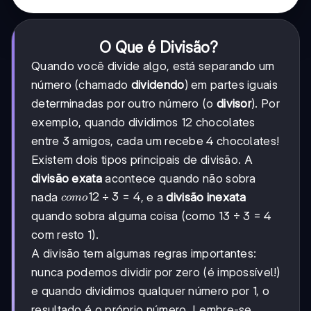
O Que é Divisão?
Quando você divide algo, está separando um
número (chamado
dividendo
) em partes iguais
determinadas por outro número (o
divisor
). Por
exemplo, quando dividimos 12 chocolates
entre 3 amigos, cada um recebe 4 chocolates!
Existem dois tipos principais de divisão. A
divisão exata
acontece quando não sobra
como
12
÷
3
=
4
nada
, e a
divisão inexata
co
m
o
12 ÷
quando sobra alguma coisa (como 13 ÷ 3 = 4
3 = 4
com resto 1).
A divisão tem algumas regras importantes:
nunca podemos dividir por zero (é impossível!)
e quando dividimos qualquer número por 1, o
resultado é o próprio número. Lembre-se