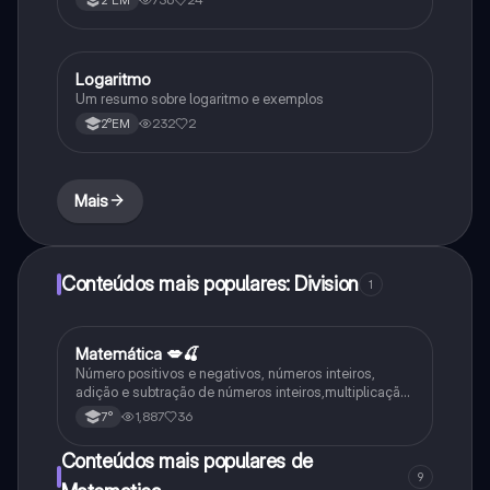
Logaritmo
Matematica
Um resumo sobre logaritmo e exemplos
232
2
2°EM
Mais
Conteúdos mais populares: Division
1
Matemática 💋🍒
Matematica
Número positivos e negativos, números inteiros,
adição e subtração de números inteiros,multiplicação,
divisão de números inteiros e operações com
1,887
36
7°
racionais.
Conteúdos mais populares de
9