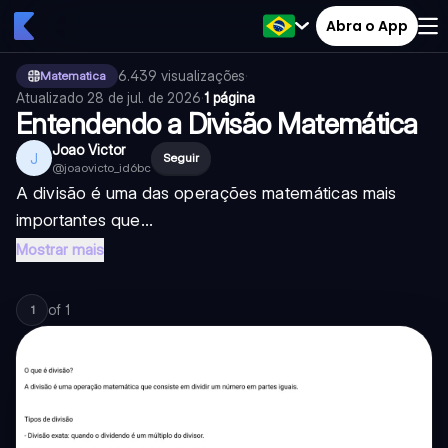
Abra o App
6.439
visualizações
·
Matematica
Atualizado
28 de jul. de 2026
·
1 página
Entendendo a Divisão Matemática
Joao Victor
J
Seguir
@
joaovicto_id6bc
A divisão é uma das operações matemáticas mais
importantes que...
Mostrar mais
of
1
1