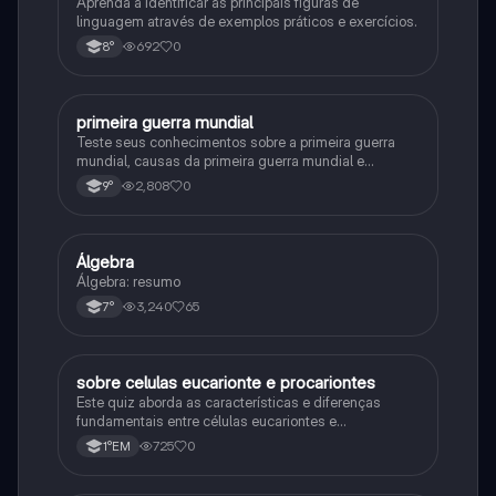
Aprenda a identificar as principais figuras de
linguagem através de exemplos práticos e exercícios.
692
0
8°
primeira guerra mundial
História
Teste seus conhecimentos sobre a primeira guerra
mundial, causas da primeira guerra mundial e
consequências da Primeira Guerra Mundial, fases da
2,808
0
9°
primeira guerra mundial
Álgebra
Matematica
Álgebra: resumo
3,240
65
7°
sobre celulas eucarionte e procariontes
Biologia
Este quiz aborda as características e diferenças
fundamentais entre células eucariontes e
procariontes.
725
0
1°EM