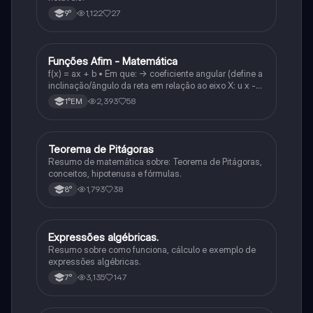
1,122
27
9°
Funções Afim - Matemática
Matematica
f(x) = ax + b • Em que: -> coeficiente angular (define a
inclinação/ângulo da reta em relação ao eixo X: u x -
variável: a b → coeficiente linear (valor que corta o
2,393
58
1°EM
eixo y).
Teorema de Pitágoras
Matematica
Resumo de matemática sobre: Teorema de Pitágoras,
conceitos, hipotenusa e fórmulas.
1,793
38
8°
Expressões algébricas.
Matematica
Resumo sobre como funciona, cálculo e exemplo de
expressões algébricas.
3,135
147
7°