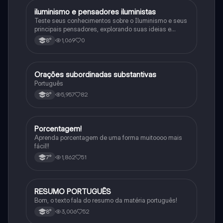
iluminismo e pensadores iluministas
História
Teste seus conhecimentos sobre o Iluminismo e seus
principais pensadores, explorando suas ideias e
impacto histórico.
1,069
0
8°
Orações subordinadas substantivas
Português
Português
5,957
82
8°
Porcentagem!
Matematica
Aprenda porcentagem de uma forma muitoooo mais
fácil!!
1,862
51
7°
RESUMO PORTUGUÊS
Português
Bom, o texto fala do resumo da matéria português!
3,006
52
8°