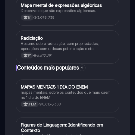
Mapa mental de expressões algébricas
Matematica
Descreve o que são expressões algébricas.
3,098
38
8°
Radiciação
Matematica
Resumo sobre radiciação, com propriedades,
operações com radicais potenciação e etc.
6,615
91
9°
Conteúdos mais populares
9
MAPAS MENTAIS 1 DIA DO ENEM
Português
mapas mentais, sobre os conteúdos que mais caem
no 1 dia do ENEM
8,015
308
3°EM
F
Figuras de Linguagem: Identificando em
Português
Contexto