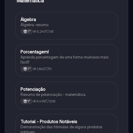
Matematica
Álgebra
Matematica
Álgebra: resumo
3,240
65
7°
Porcentagem!
Matematica
Aprenda porcentagem de uma forma muitoooo mais
fácil!!
1,862
51
7°
Potenciação
Matematica
Resumo de potenciação - matemática
9,498
208
9°
Tutorial - Produtos Notáveis
Matematica
Demonstração das fórmulas de alguns produtos
notáveis.